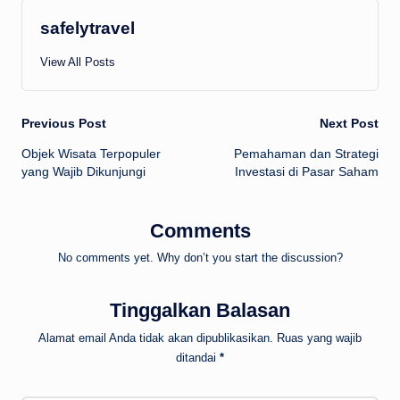
safelytravel
View All Posts
Post
Previous Post
Next Post
Objek Wisata Terpopuler
Pemahaman dan Strategi
navigation
yang Wajib Dikunjungi
Investasi di Pasar Saham
Comments
No comments yet. Why don’t you start the discussion?
Tinggalkan Balasan
Alamat email Anda tidak akan dipublikasikan.
Ruas yang wajib
ditandai
*