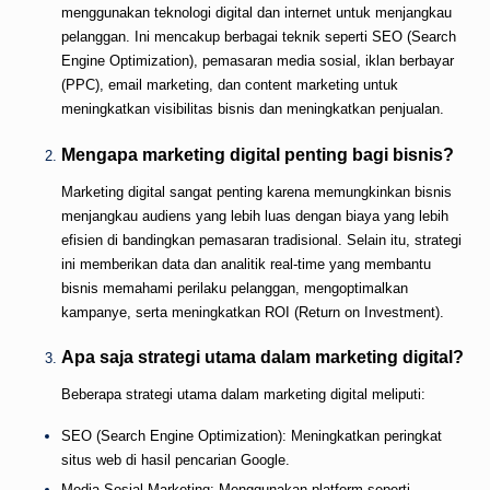
menggunakan teknologi digital dan internet untuk menjangkau
pelanggan. Ini mencakup berbagai teknik seperti SEO (Search
Engine Optimization), pemasaran media sosial, iklan berbayar
(PPC), email marketing, dan content marketing untuk
meningkatkan visibilitas bisnis dan meningkatkan penjualan.
Mengapa marketing digital penting bagi bisnis?
Marketing digital sangat penting karena memungkinkan bisnis
menjangkau audiens yang lebih luas dengan biaya yang lebih
efisien di bandingkan pemasaran tradisional. Selain itu, strategi
ini memberikan data dan analitik real-time yang membantu
bisnis memahami perilaku pelanggan, mengoptimalkan
kampanye, serta meningkatkan ROI (Return on Investment).
Apa saja strategi utama dalam marketing digital?
Beberapa strategi utama dalam marketing digital meliputi:
SEO (Search Engine Optimization): Meningkatkan peringkat
situs web di hasil pencarian Google.
Media Sosial Marketing: Menggunakan platform seperti