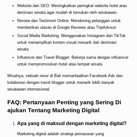
Website dan SEO: Meningkatkan peringkat website hotel atau
destinasi wisata agar mudah di temukan oleh wisatawan.
Review dan Testimoni Online: Mendorong pelanggan untuk
memberikan ulasan di Google Reviews atau TripAdvisor.
Social Media Marketing: Menggunakan Instagram dan TikTok
untuk menampilkan konten visual menarik dari destinasi
wisata.
Influencer dan Travel Blogger: Bekerja sama dengan influencer
untuk mempromosikan hotel atau tempat wisata.
Misalnya, sebuah resor di Bali memanfaatkan Facebook Ads dan
kolaborasi dengan travel blogger untuk menarik lebih banyak
wisatawan internasional.
FAQ: Pertanyaan Penting yang Sering Di
ajukan Tentang Marketing Digital
Apa yang di maksud dengan marketing digital?
Marketing digital adalah strategi pemasaran yang