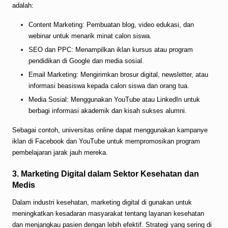
adalah:
Content Marketing: Pembuatan blog, video edukasi, dan
webinar
untuk menarik minat calon siswa.
SEO dan PPC: Menampilkan iklan kursus atau program
pendidikan di Google dan media sosial.
Email Marketing: Mengirimkan brosur digital, newsletter, atau
informasi beasiswa kepada calon siswa dan orang tua.
Media Sosial: Menggunakan YouTube atau LinkedIn untuk
berbagi informasi akademik dan kisah sukses alumni.
Sebagai contoh, universitas online dapat menggunakan kampanye
iklan di Facebook dan YouTube untuk mempromosikan program
pembelajaran jarak jauh mereka.
3. Marketing Digital dalam Sektor Kesehatan dan
Medis
Dalam industri kesehatan, marketing digital di gunakan untuk
meningkatkan kesadaran masyarakat tentang layanan kesehatan
dan menjangkau pasien dengan lebih efektif. Strategi yang sering di