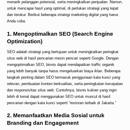
menarik pelanggan potensial, serta meningkatkan penjualan. Namun,
untuk mencapai hasil yang optimal, di perlukan strategi yang tepat
dan terukur. Berikut beberapa strategi marketing digital yang harus
Anda coba.
1. Mengoptimalkan SEO (Search Engine
Optimization)
SEO adalah strategi yang bertujuan untuk meningkatkan peringkat
situs web di hasil pencarian mesin pencari seperti Google. Dengan
mengoptimalkan SEO, bisnis dapat mendapatkan traffic organik
yang lebih banyak tanpa harus mengeluarkan biaya iklan. Beberapa
langkah penting dalam SEO termasuk penggunaan kata kunci yang
relevan, pembuatan konten berkualitas, serta peningkatan kecepatan
dan responsivitas situs web. Contohnya, bisnis kuliner yang ingin
lebih di kenal dapat menggunakan SEO untuk muncul di hasil
pencarian dengan kata kunci seperti “restoran terbaik di Jakarta.”
2. Memanfaatkan Media Sosial untuk
Branding dan Engagement