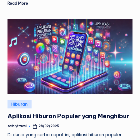
Read More
Posted
Hiburan
in
Aplikasi Hiburan Populer yang Menghibur
safelytravel
28/02/2025
Posted
by
Di dunia yang serba cepat ini, aplikasi hiburan populer