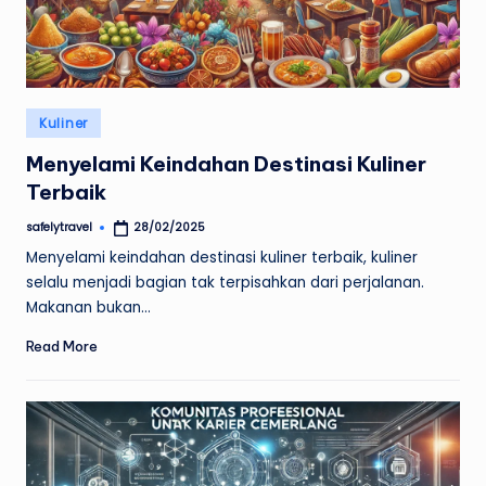
Posted
Kuliner
in
Menyelami Keindahan Destinasi Kuliner
Terbaik
safelytravel
28/02/2025
Posted
by
Menyelami keindahan destinasi kuliner terbaik, kuliner
selalu menjadi bagian tak terpisahkan dari perjalanan.
Makanan bukan…
Read More