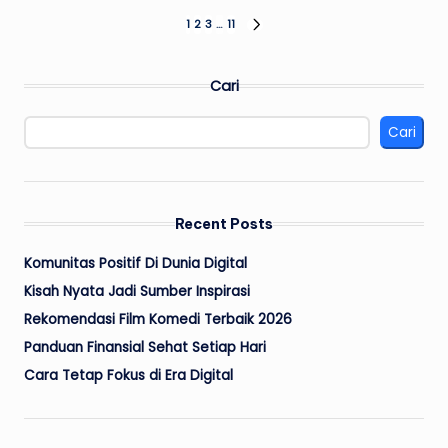
Paginasi
1
2
3
…
11
NEXT
PAGE
pos
Cari
Cari
Recent Posts
Komunitas Positif Di Dunia Digital
Kisah Nyata Jadi Sumber Inspirasi
Rekomendasi Film Komedi Terbaik 2026
Panduan Finansial Sehat Setiap Hari
Cara Tetap Fokus di Era Digital