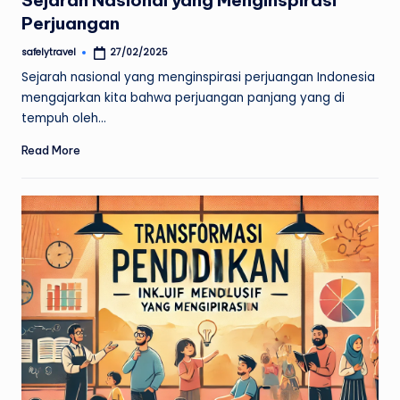
Perjuangan
safelytravel
27/02/2025
Posted
by
Sejarah nasional yang menginspirasi perjuangan Indonesia
mengajarkan kita bahwa perjuangan panjang yang di
tempuh oleh…
Read More