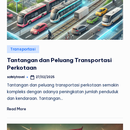
Posted
Transportasi
in
Tantangan dan Peluang Transportasi
Perkotaan
safelytravel
27/02/2025
Posted
by
Tantangan dan peluang transportasi perkotaan semakin
kompleks dengan adanya peningkatan jumlah penduduk
dan kendaraan. Tantangan…
Read More