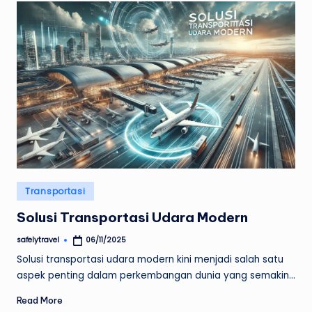
Posted
Transportasi
in
Solusi Transportasi Udara Modern
safelytravel
06/11/2025
Posted
by
Solusi transportasi udara modern kini menjadi salah satu
aspek penting dalam perkembangan dunia yang semakin…
Read More