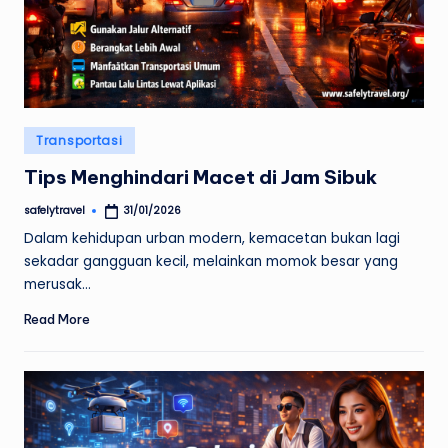
Posted
Transportasi
in
Tips Menghindari Macet di Jam Sibuk
safelytravel
31/01/2026
Posted
by
Dalam kehidupan urban modern, kemacetan bukan lagi
sekadar gangguan kecil, melainkan momok besar yang
merusak…
Read More