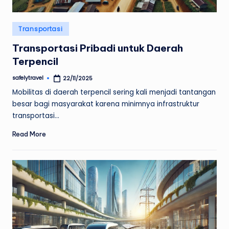
Posted
Transportasi
in
Transportasi Pribadi untuk Daerah
Terpencil
safelytravel
22/11/2025
Posted
by
Mobilitas di daerah terpencil sering kali menjadi tantangan
besar bagi masyarakat karena minimnya infrastruktur
transportasi…
Read More