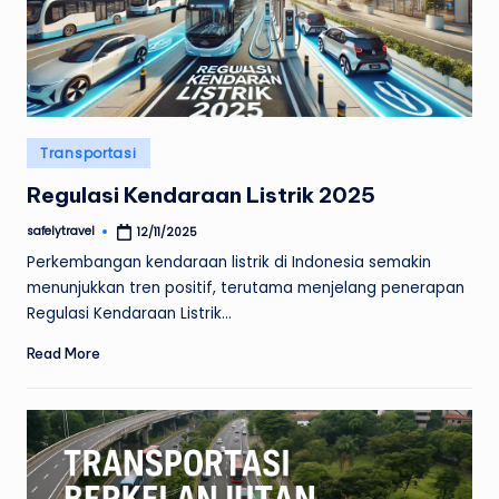
Posted
Transportasi
in
Regulasi Kendaraan Listrik 2025
safelytravel
12/11/2025
Posted
by
Perkembangan kendaraan listrik di Indonesia semakin
menunjukkan tren positif, terutama menjelang penerapan
Regulasi Kendaraan Listrik…
Read More