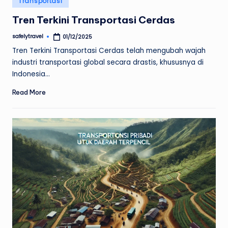
Transportasi
in
Tren Terkini Transportasi Cerdas
safelytravel
01/12/2025
Posted
by
Tren Terkini Transportasi Cerdas telah mengubah wajah
industri transportasi global secara drastis, khususnya di
Indonesia…
Read More