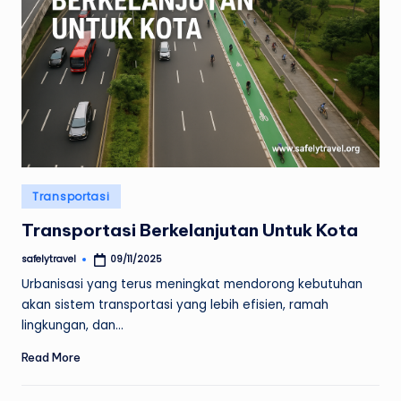
Posted
Transportasi
in
Transportasi Berkelanjutan Untuk Kota
safelytravel
09/11/2025
Posted
by
Urbanisasi yang terus meningkat mendorong kebutuhan
akan sistem transportasi yang lebih efisien, ramah
lingkungan, dan…
Read More