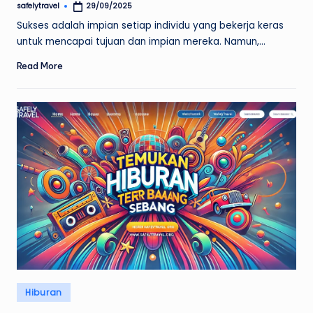
safelytravel
29/09/2025
Posted
by
Sukses adalah impian setiap individu yang bekerja keras
untuk mencapai tujuan dan impian mereka. Namun,…
Read More
Posted
Hiburan
in