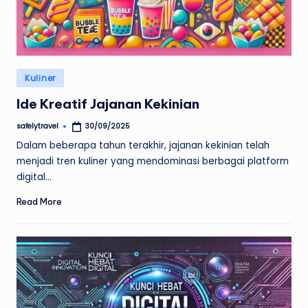
Posted
Kuliner
in
Ide Kreatif Jajanan Kekinian
safelytravel
30/09/2025
Posted
by
Dalam beberapa tahun terakhir, jajanan kekinian telah
menjadi tren kuliner yang mendominasi berbagai platform
digital…
Read More