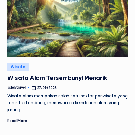
Posted
Wisata
in
Wisata Alam Tersembunyi Menarik
safelytravel
27/09/2025
Posted
by
Wisata alam merupakan salah satu sektor pariwisata yang
terus berkembang, menawarkan keindahan alam yang
jarang…
Read More