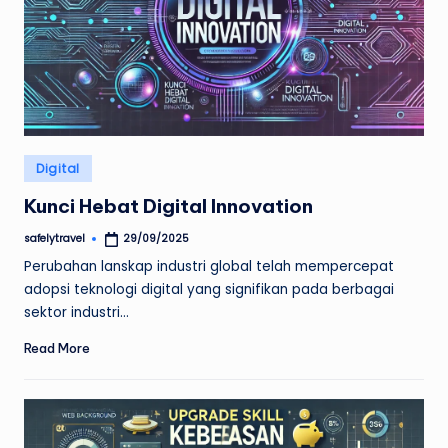
Posted
Digital
in
Kunci Hebat Digital Innovation
safelytravel
29/09/2025
Posted
by
Perubahan lanskap industri global telah mempercepat
adopsi teknologi digital yang signifikan pada berbagai
sektor industri…
Read More