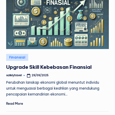
Posted
Finansial
in
Upgrade Skill Kebebasan Finansial
safelytravel
29/09/2025
Posted
by
Perubahan lanskap ekonomi global menuntut individu
untuk menguasai berbagai keahlian yang mendukung
pencapaian kemandirian ekonomi…
Read More