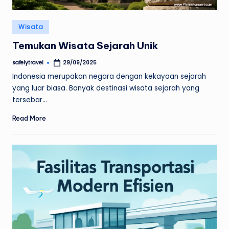
Posted
Wisata
in
Temukan Wisata Sejarah Unik
safelytravel
29/09/2025
Posted
by
Indonesia merupakan negara dengan kekayaan sejarah
yang luar biasa. Banyak destinasi wisata sejarah yang
tersebar…
Read More