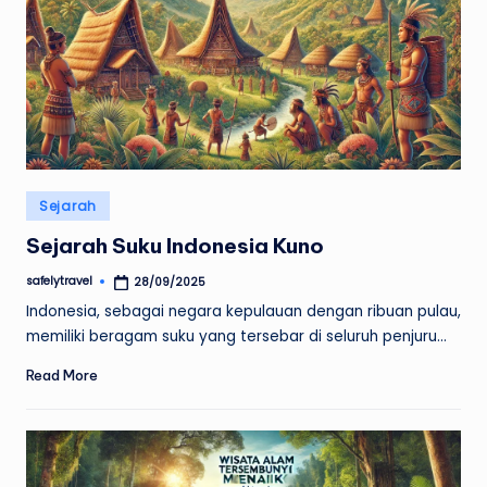
Posted
Sejarah
in
Sejarah Suku Indonesia Kuno
safelytravel
28/09/2025
Posted
by
Indonesia, sebagai negara kepulauan dengan ribuan pulau,
memiliki beragam suku yang tersebar di seluruh penjuru…
Read More