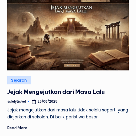
Posted
Sejarah
in
Jejak Mengejutkan dari Masa Lalu
safelytravel
26/06/2025
Posted
by
Jejak mengejutkan dari masa lalu tidak selalu seperti yang
diajarkan di sekolah. Di balik peristiwa besar…
Read More