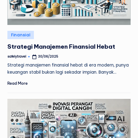
Posted
Finansial
in
Strategi Manajemen Finansial Hebat
safelytravel
30/06/2025
Posted
by
Strategi manajemen finansial hebat di era modern, punya
keuangan stabil bukan lagi sekadar impian. Banyak…
Read More