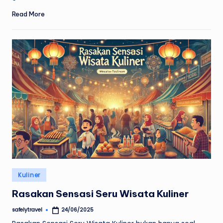
Read More
Posted
Kuliner
in
Rasakan Sensasi Seru Wisata Kuliner
safelytravel
24/06/2025
Posted
by