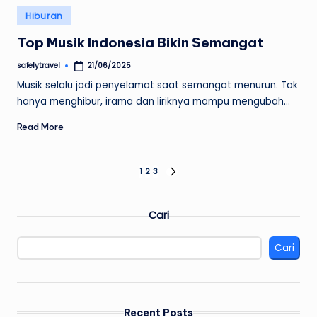
Posted
Hiburan
in
Top Musik Indonesia Bikin Semangat
safelytravel
21/06/2025
Posted
by
Musik selalu jadi penyelamat saat semangat menurun. Tak
hanya menghibur, irama dan liriknya mampu mengubah…
Read More
Paginasi
1
2
3
NEXT
PAGE
pos
Cari
Cari
Recent Posts