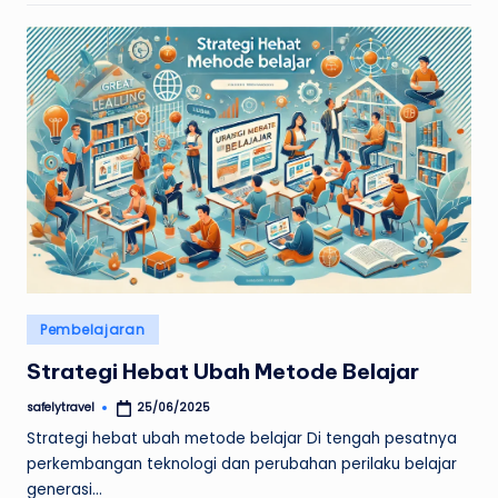
Posted
Pembelajaran
in
Strategi Hebat Ubah Metode Belajar
safelytravel
25/06/2025
Posted
by
Strategi hebat ubah metode belajar Di tengah pesatnya
perkembangan teknologi dan perubahan perilaku belajar
generasi…