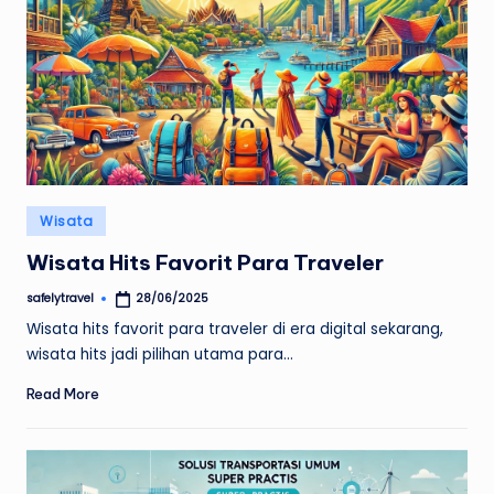
Posted
Wisata
in
Wisata Hits Favorit Para Traveler
safelytravel
28/06/2025
Posted
by
Wisata hits favorit para traveler di era digital sekarang,
wisata hits jadi pilihan utama para…
Read More