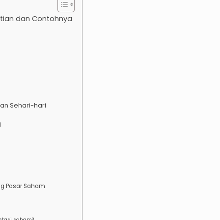
rtian dan Contohnya
n Sehari-hari
i
ang Pasar Saham
estasi saham?