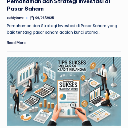
Pemahaman dan Strategi Investasi di
Pasar Saham
safelytravel
06/03/2025
Posted
by
Pemahaman dan Strategi Investasi di Pasar Saham yang
baik tentang pasar saham adalah kunci utama…
Read More