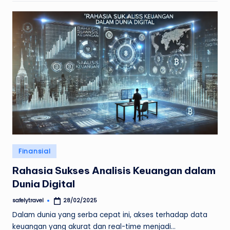
Posted
Finansial
in
Rahasia Sukses Analisis Keuangan dalam
Dunia Digital
safelytravel
28/02/2025
Posted
by
Dalam dunia yang serba cepat ini, akses terhadap data
keuangan yang akurat dan real-time menjadi…