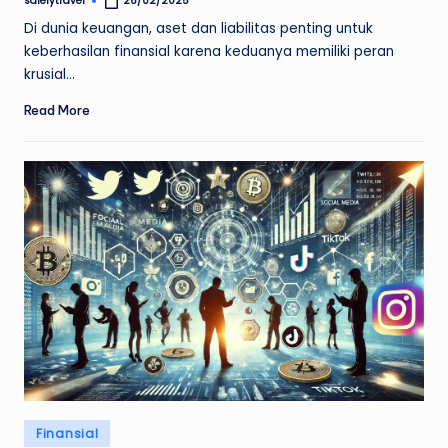
safelytravel
26/02/2025
Posted
by
Di dunia keuangan, aset dan liabilitas penting untuk
keberhasilan finansial karena keduanya memiliki peran
krusial…
Read More
Posted
Finansial