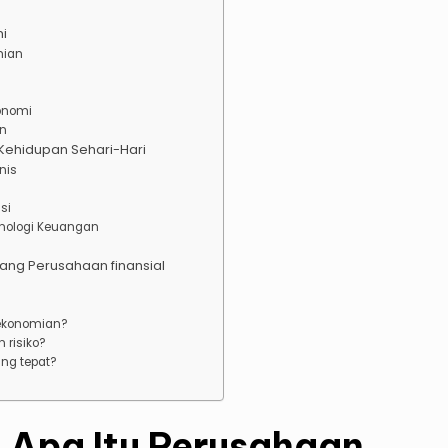
mi
mian
onomi
an
Kehidupan Sehari-Hari
nis
si
knologi Keuangan
tang Perusahaan finansial
?
rekonomian?
 risiko?
ng tepat?
 Apa Itu Perusahaan