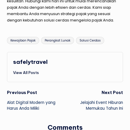
kesulitan. Hubungi kami hari ini untuk mulai merencanakan
pajak Anda dengan lebih efisien dan cerdas. Kami siap
membantu Anda menyusun strategi pajak yang sesuai
dengan kebutuhan solusi cerdas mengelola pajak Anda.
Tags:
Kewajiban Pajak
Perangkat Lunak
Solusi Cerdas
safelytravel
View All Posts
Post
Previous Post
Next Post
Alat Digital Modern yang
Jelajahi Event Hiburan
navigation
Harus Anda Miliki
Memukau Tahun Ini
Comments