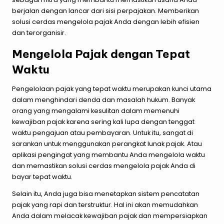
berjalan dengan lancar dari sisi perpajakan. Memberikan
solusi cerdas mengelola pajak Anda dengan lebih efisien
dan terorganisir.
Mengelola Pajak dengan Tepat
Waktu
Pengelolaan pajak yang tepat waktu merupakan kunci utama
dalam menghindari denda dan masalah hukum. Banyak
orang yang mengalami kesulitan dalam memenuhi
kewajiban pajak karena sering kali lupa dengan tenggat
waktu pengajuan atau pembayaran. Untuk itu, sangat di
sarankan untuk menggunakan perangkat lunak pajak. Atau
aplikasi pengingat yang membantu Anda mengelola waktu
dan memastikan solusi cerdas mengelola pajak Anda di
bayar tepat waktu.
Selain itu, Anda juga bisa menetapkan sistem pencatatan
pajak yang rapi dan terstruktur. Hal ini akan memudahkan
Anda dalam melacak kewajiban pajak dan mempersiapkan