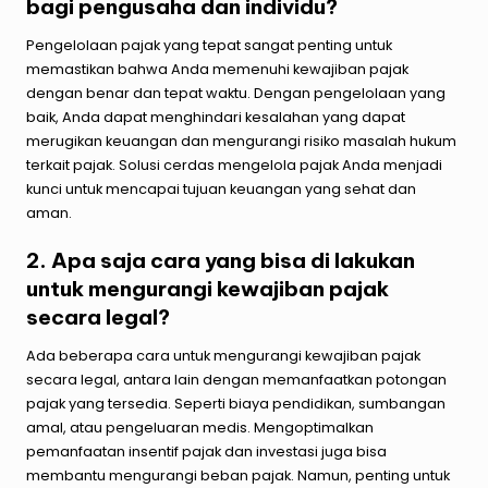
bagi pengusaha dan individu?
Pengelolaan pajak yang tepat sangat penting untuk
memastikan bahwa Anda memenuhi kewajiban pajak
dengan benar dan tepat waktu. Dengan pengelolaan yang
baik, Anda dapat menghindari kesalahan yang dapat
merugikan keuangan dan mengurangi risiko masalah hukum
terkait pajak. Solusi cerdas mengelola pajak Anda menjadi
kunci untuk mencapai tujuan keuangan yang sehat dan
aman.
2. Apa saja cara yang bisa di lakukan
untuk mengurangi kewajiban pajak
secara legal?
Ada beberapa cara untuk mengurangi kewajiban pajak
secara legal, antara lain dengan memanfaatkan potongan
pajak yang tersedia. Seperti biaya pendidikan, sumbangan
amal, atau pengeluaran medis. Mengoptimalkan
pemanfaatan insentif pajak dan investasi juga bisa
membantu mengurangi beban pajak. Namun, penting untuk