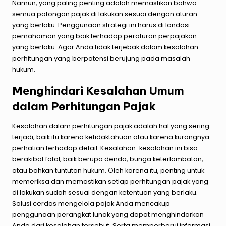
Namun, yang paling penting adalah memastikan bahwa
semua potongan pajak di lakukan sesuai dengan aturan
yang berlaku. Penggunaan strategi ini harus di landasi
pemahaman yang baik terhadap peraturan perpajakan
yang berlaku. Agar Anda tidak terjebak dalam kesalahan
perhitungan yang berpotensi berujung pada masalah
hukum.
Menghindari Kesalahan Umum
dalam Perhitungan Pajak
Kesalahan dalam perhitungan pajak adalah hal yang sering
terjadi, baik itu karena ketidaktahuan atau karena kurangnya
perhatian terhadap detail. Kesalahan-kesalahan ini bisa
berakibat fatal, baik berupa denda, bunga keterlambatan,
atau bahkan tuntutan hukum. Oleh karena itu, penting untuk
memeriksa dan memastikan setiap perhitungan pajak yang
di lakukan sudah sesuai dengan ketentuan yang berlaku.
Solusi cerdas mengelola pajak Anda mencakup
penggunaan perangkat lunak yang dapat menghindarkan
Anda dari kesalahan tersebut. Serta memperbarui informasi