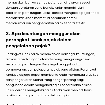
memastikan bahwa semua potongan di lakukan sesuai
dengan peraturan yang berlaku untuk menghindari
kesalahan perhitungan. Solusi cerdas mengelola pajak Anda
memastikan Anda mematuhi peraturan sambil
memaksimalkan penghematan pajak secara efektif.
3. Apa keuntungan menggunakan
perangkat lunak pajak dalam
pengelolaan pajak?
Perangkat lunak pajak menawarkan berbagai keuntungan,
termasuk perhitungan otomatis yang mengurangi risiko
kesalahan perhitungan. Pengingat tenggat waktu
pembayaran, dan pelaporan pajak yang efisien. Perangkat
lunak pajak juga dapat membantu Anda memantau arus kas
dan pengeluaran usaha. Yang sangat penting bagi
pengusaha dalam mengelola pajak secara lebih efisien.
Solusi cerdas mengelola pajak Anda akan menjadi lebih
praktis dengan pemanfaatan teknologi ini.