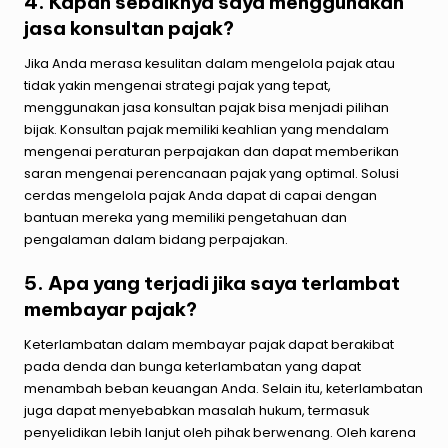
4. Kapan sebaiknya saya menggunakan
jasa konsultan pajak?
Jika Anda merasa kesulitan dalam mengelola pajak atau
tidak yakin mengenai strategi pajak yang tepat,
menggunakan jasa konsultan pajak bisa menjadi pilihan
bijak. Konsultan pajak memiliki keahlian yang mendalam
mengenai peraturan perpajakan dan dapat memberikan
saran mengenai perencanaan pajak yang optimal. Solusi
cerdas mengelola pajak Anda dapat di capai dengan
bantuan mereka yang memiliki pengetahuan dan
pengalaman dalam bidang perpajakan.
5. Apa yang terjadi jika saya terlambat
membayar pajak?
Keterlambatan dalam membayar pajak dapat berakibat
pada denda dan bunga keterlambatan yang dapat
menambah beban keuangan Anda. Selain itu, keterlambatan
juga dapat menyebabkan masalah hukum, termasuk
penyelidikan lebih lanjut oleh pihak berwenang. Oleh karena