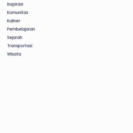
Inspirasi
Komunitas
Kuliner
Pembelajaran
Sejarah
Transportasi
Wisata