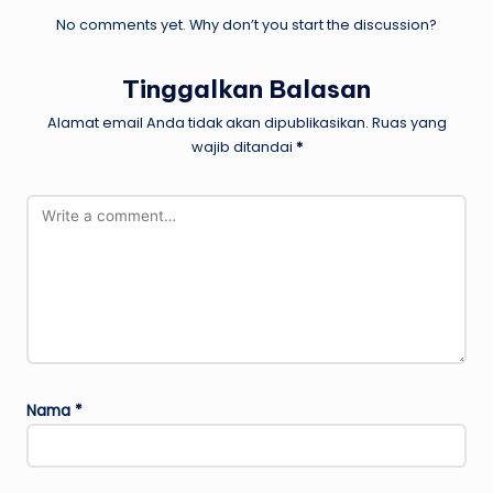
No comments yet. Why don’t you start the discussion?
Tinggalkan Balasan
Alamat email Anda tidak akan dipublikasikan.
Ruas yang
wajib ditandai
*
Nama
*