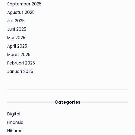
September 2025
Agustus 2025
Juli 2025
Juni 2025
Mei 2025
April 2025
Maret 2025
Februari 2025
Januari 2025
Categories
Digital
Finansial
Hiburan