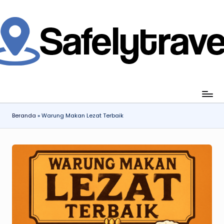
Skip
to
content
jahi
ia
gan
ang
Beranda
»
Warung Makan Lezat Terbaik