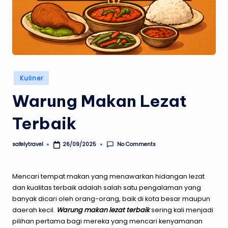
Posted
Kuliner
in
Warung Makan Lezat
Terbaik
No Comments
safelytravel
26/09/2025
Posted
by
Mencari tempat makan yang menawarkan hidangan lezat
dan kualitas terbaik adalah salah satu pengalaman yang
banyak dicari oleh orang-orang, baik di kota besar maupun
daerah kecil.
Warung makan lezat terbaik
sering kali menjadi
pilihan pertama bagi mereka yang mencari kenyamanan