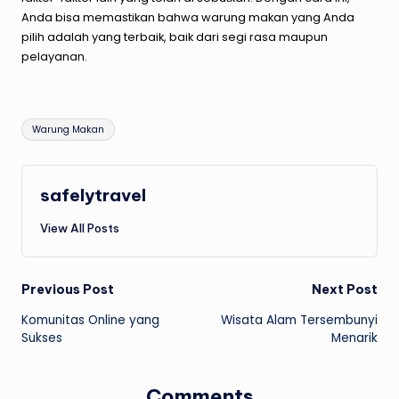
Anda bisa memastikan bahwa warung makan yang Anda
pilih adalah yang terbaik, baik dari segi rasa maupun
pelayanan.
Tags:
Warung Makan
safelytravel
View All Posts
Post
Previous Post
Next Post
Komunitas Online yang
Wisata Alam Tersembunyi
navigation
Sukses
Menarik
Comments