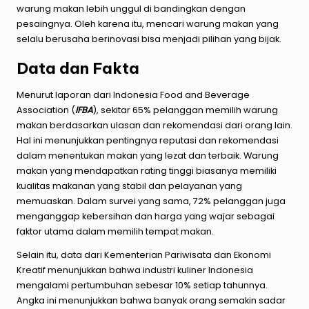
warung makan lebih unggul di bandingkan dengan
pesaingnya. Oleh karena itu, mencari warung makan yang
selalu berusaha berinovasi bisa menjadi pilihan yang bijak.
Data dan Fakta
Menurut laporan dari Indonesia Food and Beverage
Association (
IFBA
), sekitar 65% pelanggan memilih warung
makan berdasarkan ulasan dan rekomendasi dari orang lain.
Hal ini menunjukkan pentingnya reputasi dan rekomendasi
dalam menentukan makan yang lezat dan terbaik. Warung
makan yang mendapatkan rating tinggi biasanya memiliki
kualitas makanan yang stabil dan pelayanan yang
memuaskan. Dalam survei yang sama, 72% pelanggan juga
menganggap kebersihan dan harga yang wajar sebagai
faktor utama dalam memilih tempat makan.
Selain itu, data dari Kementerian Pariwisata dan Ekonomi
Kreatif menunjukkan bahwa industri kuliner Indonesia
mengalami pertumbuhan sebesar 10% setiap tahunnya.
Angka ini menunjukkan bahwa banyak orang semakin sadar