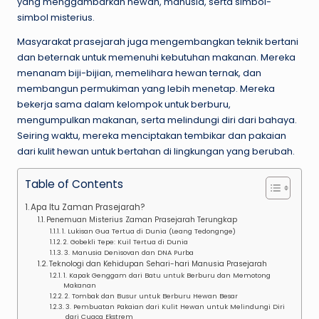
yang menggambarkan hewan, manusia, serta simbol-
simbol misterius.
Masyarakat prasejarah juga mengembangkan teknik bertani
dan beternak untuk memenuhi kebutuhan makanan. Mereka
menanam biji-bijian, memelihara hewan ternak, dan
membangun permukiman yang lebih menetap. Mereka
bekerja sama dalam kelompok untuk berburu,
mengumpulkan makanan, serta melindungi diri dari bahaya.
Seiring waktu, mereka menciptakan tembikar dan pakaian
dari kulit hewan untuk bertahan di lingkungan yang berubah.
Table of Contents
Apa Itu Zaman Prasejarah?
Penemuan Misterius Zaman Prasejarah Terungkap
1. Lukisan Gua Tertua di Dunia (Leang Tedongnge)
2. Gobekli Tepe: Kuil Tertua di Dunia
3. Manusia Denisovan dan DNA Purba
Teknologi dan Kehidupan Sehari-hari Manusia Prasejarah
1. Kapak Genggam dari Batu untuk Berburu dan Memotong
Makanan
2. Tombak dan Busur untuk Berburu Hewan Besar
3. Pembuatan Pakaian dari Kulit Hewan untuk Melindungi Diri
dari Cuaca Ekstrem