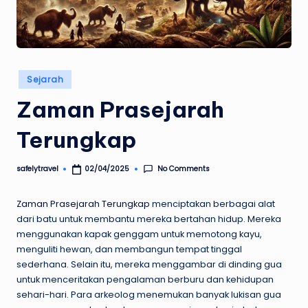
Posted
Sejarah
in
Zaman Prasejarah
Terungkap
No Comments
safelytravel
02/04/2025
Posted
by
Zaman Prasejarah Terungkap
menciptakan berbagai alat
dari batu untuk membantu mereka bertahan hidup. Mereka
menggunakan kapak genggam untuk memotong kayu,
menguliti hewan, dan membangun tempat tinggal
sederhana. Selain itu, mereka menggambar di dinding gua
untuk menceritakan pengalaman berburu dan kehidupan
sehari-hari. Para arkeolog menemukan banyak lukisan gua