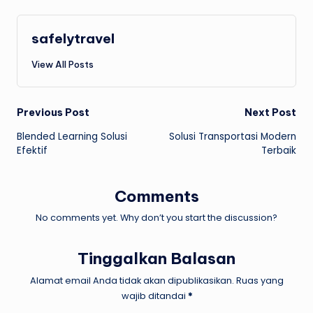
safelytravel
View All Posts
Post
Previous Post
Next Post
Blended Learning Solusi
Solusi Transportasi Modern
navigation
Efektif
Terbaik
Comments
No comments yet. Why don’t you start the discussion?
Tinggalkan Balasan
Alamat email Anda tidak akan dipublikasikan.
Ruas yang
wajib ditandai
*