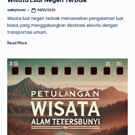
Wisata Luar Negeri Terbaik
safelytravel
04/10/2025
Posted
by
Wisata luar negeri terbaik menawarkan pengalaman luar
biasa yang menggabungkan destinasi eksotis dengan
transportasi umum…
Read More