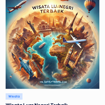
Posted
Wisata
in