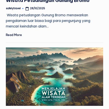
Wisata Petualangan Gunung Bromo
safelytravel
28/10/2025
Posted
by
Wisata petualangan Gunung Bromo menawarkan
pengalaman luar biasa bagi para pengunjung yang
mencari keindahan alam…
Read More