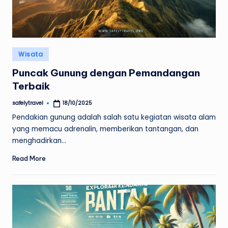
Posted
Wisata
in
Puncak Gunung dengan Pemandangan
Terbaik
safelytravel
18/10/2025
Posted
by
Pendakian gunung adalah salah satu kegiatan wisata alam
yang memacu adrenalin, memberikan tantangan, dan
menghadirkan…
Read More