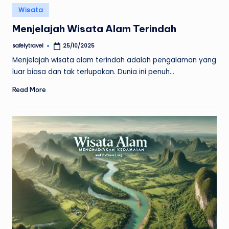
Posted
Wisata
in
Menjelajah Wisata Alam Terindah
safelytravel
25/10/2025
Posted
by
Menjelajah wisata alam terindah adalah pengalaman yang
luar biasa dan tak terlupakan. Dunia ini penuh…
Read More