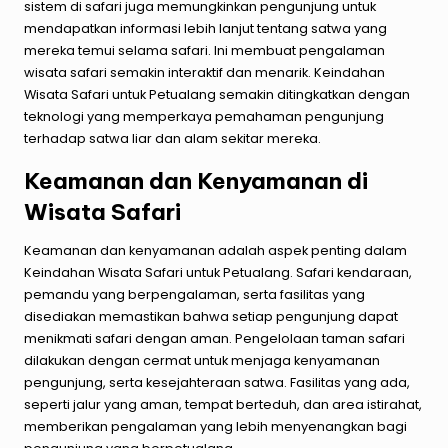
sistem di safari juga memungkinkan pengunjung untuk
mendapatkan informasi lebih lanjut tentang satwa yang
mereka temui selama safari. Ini membuat pengalaman
wisata safari semakin interaktif dan menarik. Keindahan
Wisata Safari untuk Petualang semakin ditingkatkan dengan
teknologi yang memperkaya pemahaman pengunjung
terhadap satwa liar dan alam sekitar mereka.
Keamanan dan Kenyamanan di
Wisata Safari
Keamanan dan kenyamanan adalah aspek penting dalam
Keindahan Wisata Safari untuk Petualang. Safari kendaraan,
pemandu yang berpengalaman, serta fasilitas yang
disediakan memastikan bahwa setiap pengunjung dapat
menikmati safari dengan aman. Pengelolaan taman safari
dilakukan dengan cermat untuk menjaga kenyamanan
pengunjung, serta kesejahteraan satwa. Fasilitas yang ada,
seperti jalur yang aman, tempat berteduh, dan area istirahat,
memberikan pengalaman yang lebih menyenangkan bagi