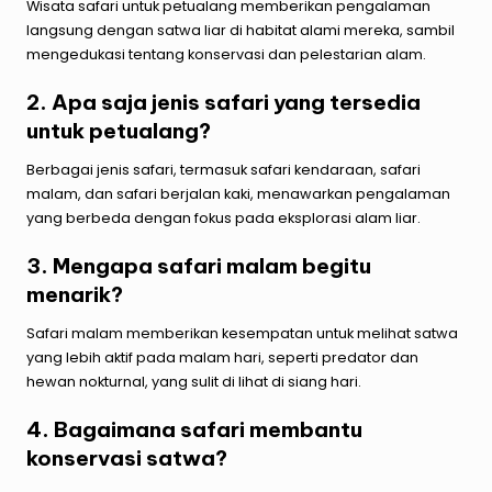
Wisata safari untuk petualang memberikan pengalaman
langsung dengan satwa liar di habitat alami mereka, sambil
mengedukasi tentang konservasi dan pelestarian alam.
2. Apa saja jenis safari yang tersedia
untuk petualang?
Berbagai jenis safari, termasuk safari kendaraan, safari
malam, dan safari berjalan kaki, menawarkan pengalaman
yang berbeda dengan fokus pada eksplorasi alam liar.
3. Mengapa safari malam begitu
menarik?
Safari malam memberikan kesempatan untuk melihat satwa
yang lebih aktif pada malam hari, seperti predator dan
hewan nokturnal, yang sulit di lihat di siang hari.
4. Bagaimana safari membantu
konservasi satwa?