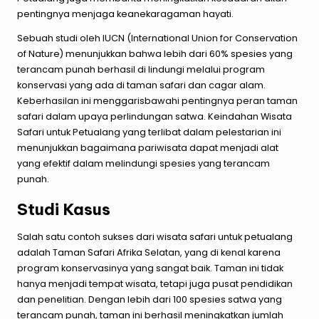
pentingnya menjaga keanekaragaman hayati.
Sebuah studi oleh IUCN (International Union for Conservation
of Nature) menunjukkan bahwa lebih dari 60% spesies yang
terancam punah berhasil di lindungi melalui program
konservasi yang ada di taman safari dan cagar alam.
Keberhasilan ini menggarisbawahi pentingnya peran taman
safari dalam upaya perlindungan satwa. Keindahan Wisata
Safari untuk Petualang yang terlibat dalam pelestarian ini
menunjukkan bagaimana pariwisata dapat menjadi alat
yang efektif dalam melindungi spesies yang terancam
punah.
Studi Kasus
Salah satu contoh sukses dari wisata safari untuk petualang
adalah Taman Safari Afrika Selatan, yang di kenal karena
program konservasinya yang sangat baik. Taman ini tidak
hanya menjadi tempat wisata, tetapi juga pusat pendidikan
dan penelitian. Dengan lebih dari 100 spesies satwa yang
terancam punah, taman ini berhasil meningkatkan jumlah