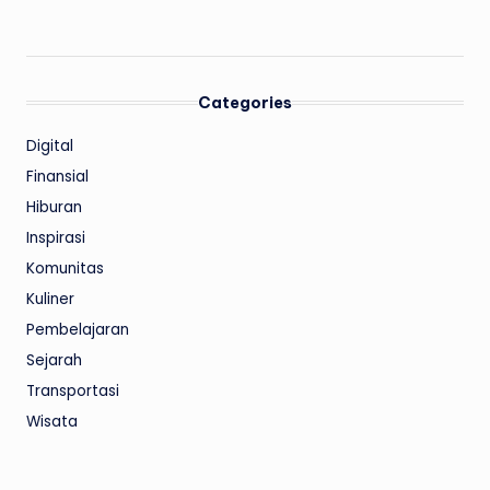
Categories
Digital
Finansial
Hiburan
Inspirasi
Komunitas
Kuliner
Pembelajaran
Sejarah
Transportasi
Wisata