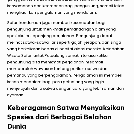
kenyamanan dan keamanan bagi pengunjung, sambil tetap
menghadirkan pengalaman yang mendalam.
Safari kendaraan juga memberi kesempatan bagi
pengunjung untuk menikmati pemandangan alam yang
spektakuler sepanjang perjalanan. Pengunjung dapat
melihat satwa-satwa liar seperti gajah, jerapah, dan singa
yang berkeliaran bebas di habitat alami mereka. Keindahan
Wisata Safari untuk Petualang semakin terasa ketika
pengunjung bisa menikmati perjalanan ini sambil
memperoleh wawasan tentang perilaku satwa dari
pemandu yang berpengalaman. Pengalaman ini memberi
kesan mendalam bagi para petualang yang ingin
menjelajahi dunia satwa dengan cara yang lebih aman dan
nyaman.
Keberagaman Satwa Menyaksikan
Spesies dari Berbagai Belahan
Dunia