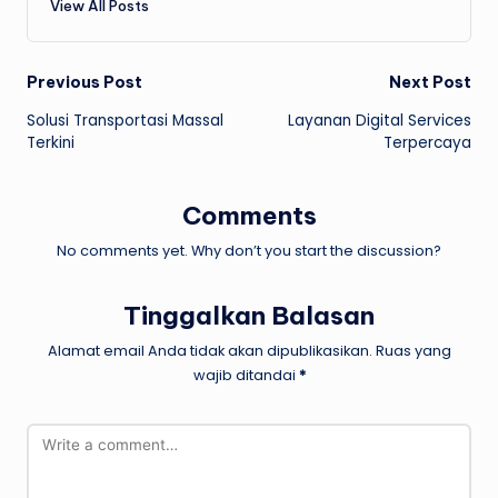
View All Posts
Post
Previous Post
Next Post
Solusi Transportasi Massal
Layanan Digital Services
navigation
Terkini
Terpercaya
Comments
No comments yet. Why don’t you start the discussion?
Tinggalkan Balasan
Alamat email Anda tidak akan dipublikasikan.
Ruas yang
wajib ditandai
*