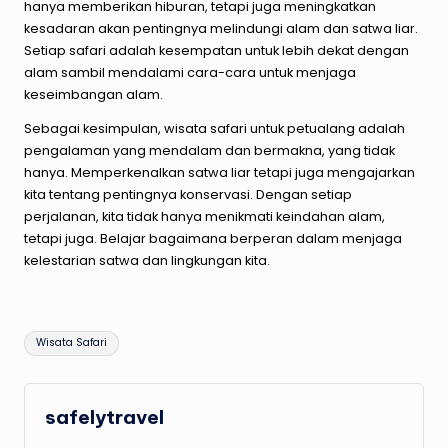
hanya memberikan hiburan, tetapi juga meningkatkan
kesadaran akan pentingnya melindungi alam dan satwa liar.
Setiap safari adalah kesempatan untuk lebih dekat dengan
alam sambil mendalami cara-cara untuk menjaga
keseimbangan alam.
Sebagai kesimpulan, wisata safari untuk petualang adalah
pengalaman yang mendalam dan bermakna, yang tidak
hanya. Memperkenalkan satwa liar tetapi juga mengajarkan
kita tentang pentingnya konservasi. Dengan setiap
perjalanan, kita tidak hanya menikmati keindahan alam,
tetapi juga. Belajar bagaimana berperan dalam menjaga
kelestarian satwa dan lingkungan kita.
Tags:
Wisata Safari
safelytravel