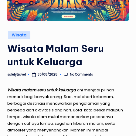
Posted
Wisata
in
Wisata Malam Seru
untuk Keluarga
No Comments
safelytravel
30/08/2025
Posted
by
Wisata malam seru untuk keluarga
kini menjadi pilihan
menarik bagi banyak orang. Saat matahari terbenam,
berbagai destinasi menawarkan pengalaman yang
berbeda dari aktivitas siang hari. Kota-kota besar maupun
tempat wisata alam mulai memancarkan pesonanya
dengan cahaya lampu, suguhan hiburan malam, serta
atmosfer yang menyenangkan. Momen ini menjadi