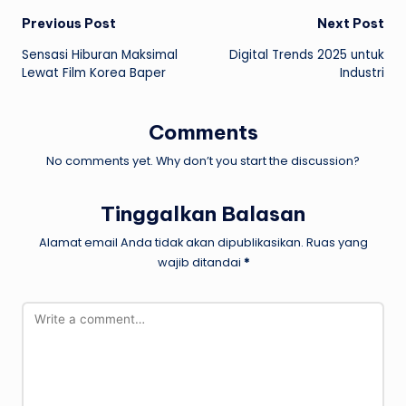
Post
Previous Post
Next Post
Sensasi Hiburan Maksimal
Digital Trends 2025 untuk
navigation
Lewat Film Korea Baper
Industri
Comments
No comments yet. Why don’t you start the discussion?
Tinggalkan Balasan
Alamat email Anda tidak akan dipublikasikan.
Ruas yang
wajib ditandai
*