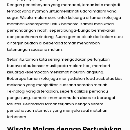
Dengan pencahayaan yang memadai, taman kota menjadi
tempat yang nyaman untuk menikmati udara malam yang
segar. Wisata malam seru untuk keluarga di taman kota juga
memberi kesempatan untuk bersantai sambil menikmati
pemandangan indah, seperti bunga-bunga bermekaran
dan pepohonan rindang. Suara gemericik air dari kolam atau
air terjun buatan di beberapa taman menambah
ketenangan suasana malam.
Selain itu, taman kota sering mengadakan pertunjukan
budaya atau konser musik pada malam hari, memberi
keluarga kesempatan menikmati hiburan langsung.
Beberapa taman kota juga menyediakan food truck atau kios
makanan yang menjadikan suasana semakin meriah.
Teknologi yang di terapkan, seperti aplikasi pemandu
pengunjung, semakin mempermudah akses ke berbagai
fasilitas. Keamanan taman terjamin dengan sistem
pencahayaan otomatis yang menyala saat matahari
terbenam.
Wisata Malam dengan Pertunjukan