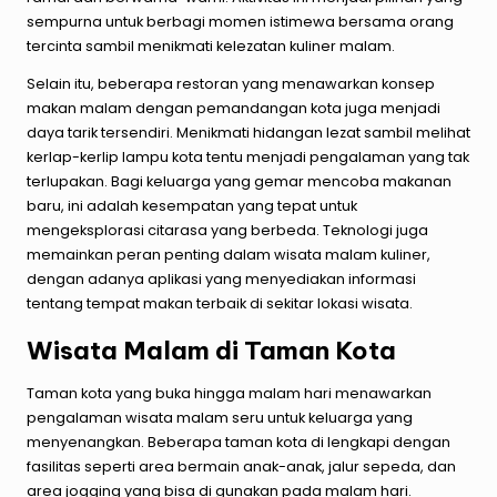
sempurna untuk berbagi momen istimewa bersama orang
tercinta sambil menikmati kelezatan kuliner malam.
Selain itu, beberapa restoran yang menawarkan konsep
makan malam dengan pemandangan kota juga menjadi
daya tarik tersendiri. Menikmati hidangan lezat sambil melihat
kerlap-kerlip lampu kota tentu menjadi pengalaman yang tak
terlupakan. Bagi keluarga yang gemar mencoba makanan
baru, ini adalah kesempatan yang tepat untuk
mengeksplorasi citarasa yang berbeda. Teknologi juga
memainkan peran penting dalam wisata malam kuliner,
dengan adanya aplikasi yang menyediakan informasi
tentang tempat makan terbaik di sekitar lokasi wisata.
Wisata Malam di Taman Kota
Taman kota yang buka hingga malam hari menawarkan
pengalaman wisata malam seru untuk keluarga yang
menyenangkan. Beberapa taman kota di lengkapi dengan
fasilitas seperti area bermain anak-anak, jalur sepeda, dan
area jogging yang bisa di gunakan pada malam hari.