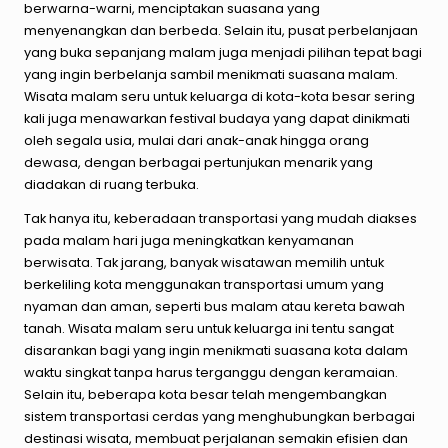
berwarna-warni, menciptakan suasana yang
menyenangkan dan berbeda. Selain itu, pusat perbelanjaan
yang buka sepanjang malam juga menjadi pilihan tepat bagi
yang ingin berbelanja sambil menikmati suasana malam.
Wisata malam seru untuk keluarga di kota-kota besar sering
kali juga menawarkan festival budaya yang dapat dinikmati
oleh segala usia, mulai dari anak-anak hingga orang
dewasa, dengan berbagai pertunjukan menarik yang
diadakan di ruang terbuka.
Tak hanya itu, keberadaan transportasi yang mudah diakses
pada malam hari juga meningkatkan kenyamanan
berwisata. Tak jarang, banyak wisatawan memilih untuk
berkeliling kota menggunakan transportasi umum yang
nyaman dan aman, seperti bus malam atau kereta bawah
tanah. Wisata malam seru untuk keluarga ini tentu sangat
disarankan bagi yang ingin menikmati suasana kota dalam
waktu singkat tanpa harus terganggu dengan keramaian.
Selain itu, beberapa kota besar telah mengembangkan
sistem transportasi cerdas yang menghubungkan berbagai
destinasi wisata, membuat perjalanan semakin efisien dan