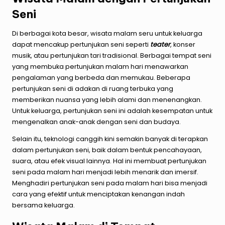
Seni
Di berbagai kota besar, wisata malam seru untuk keluarga
dapat mencakup pertunjukan seni seperti
teater
, konser
musik, atau pertunjukan tari tradisional. Berbagai tempat seni
yang membuka pertunjukan malam hari menawarkan
pengalaman yang berbeda dan memukau. Beberapa
pertunjukan seni di adakan di ruang terbuka yang
memberikan nuansa yang lebih alami dan menenangkan.
Untuk keluarga, pertunjukan seni ini adalah kesempatan untuk
mengenalkan anak-anak dengan seni dan budaya.
Selain itu, teknologi canggih kini semakin banyak di terapkan
dalam pertunjukan seni, baik dalam bentuk pencahayaan,
suara, atau efek visual lainnya. Hal ini membuat pertunjukan
seni pada malam hari menjadi lebih menarik dan imersif.
Menghadiri pertunjukan seni pada malam hari bisa menjadi
cara yang efektif untuk menciptakan kenangan indah
bersama keluarga.