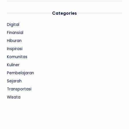
Categories
Digital
Finansial
Hiburan
Inspirasi
Komunitas
Kuliner
Pembelajaran
Sejarah
Transportasi
Wisata