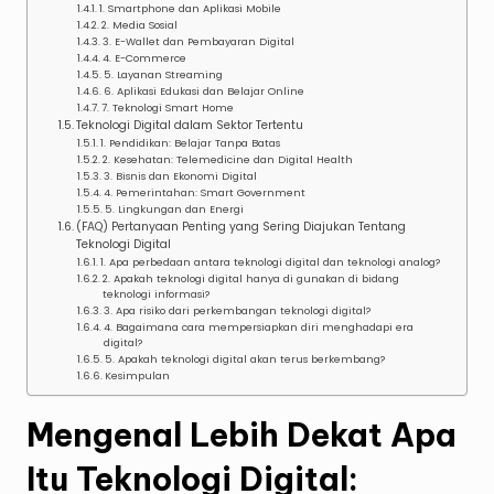
1. Smartphone dan Aplikasi Mobile
2. Media Sosial
3. E-Wallet dan Pembayaran Digital
4. E-Commerce
5. Layanan Streaming
6. Aplikasi Edukasi dan Belajar Online
7. Teknologi Smart Home
Teknologi Digital dalam Sektor Tertentu
1. Pendidikan: Belajar Tanpa Batas
2. Kesehatan: Telemedicine dan Digital Health
3. Bisnis dan Ekonomi Digital
4. Pemerintahan: Smart Government
5. Lingkungan dan Energi
(FAQ) Pertanyaan Penting yang Sering Diajukan Tentang
Teknologi Digital
1. Apa perbedaan antara teknologi digital dan teknologi analog?
2. Apakah teknologi digital hanya di gunakan di bidang
teknologi informasi?
3. Apa risiko dari perkembangan teknologi digital?
4. Bagaimana cara mempersiapkan diri menghadapi era
digital?
5. Apakah teknologi digital akan terus berkembang?
Kesimpulan
Mengenal Lebih Dekat Apa
Itu Teknologi Digital: