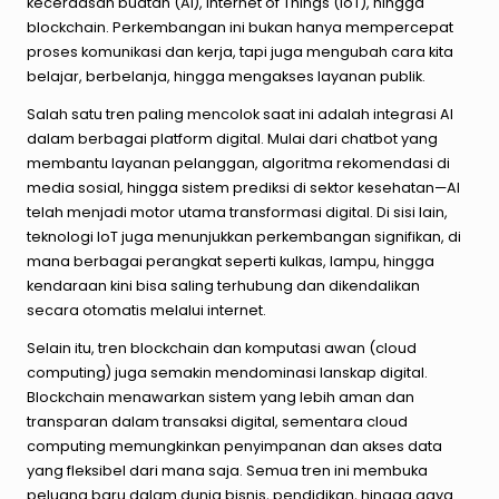
kecerdasan buatan (AI), Internet of Things (IoT), hingga
blockchain. Perkembangan ini bukan hanya mempercepat
proses komunikasi dan kerja, tapi juga mengubah cara kita
belajar, berbelanja, hingga mengakses layanan publik.
Salah satu tren paling mencolok saat ini adalah integrasi AI
dalam berbagai platform digital. Mulai dari chatbot yang
membantu layanan pelanggan, algoritma rekomendasi di
media sosial, hingga sistem prediksi di sektor kesehatan—AI
telah menjadi motor utama transformasi digital. Di sisi lain,
teknologi IoT juga menunjukkan perkembangan signifikan, di
mana berbagai perangkat seperti kulkas, lampu, hingga
kendaraan kini bisa saling terhubung dan dikendalikan
secara otomatis melalui internet.
Selain itu, tren blockchain dan komputasi awan (cloud
computing) juga semakin mendominasi lanskap digital.
Blockchain menawarkan sistem yang lebih aman dan
transparan dalam transaksi digital, sementara cloud
computing memungkinkan penyimpanan dan akses data
yang fleksibel dari mana saja. Semua tren ini membuka
peluang baru dalam dunia bisnis, pendidikan, hingga gaya