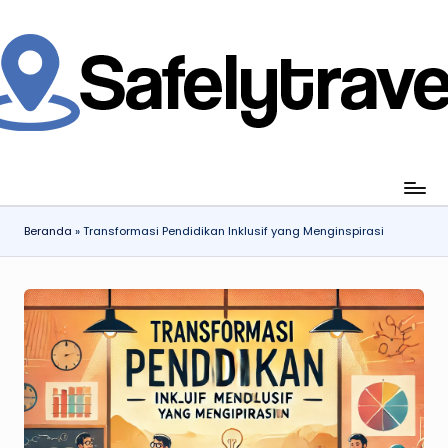
Skip
to
content
jahi
ia
gan
ang
Beranda
»
Transformasi Pendidikan Inklusif yang Menginspirasi