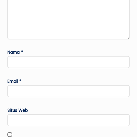
Nama
*
Email
*
Situs Web