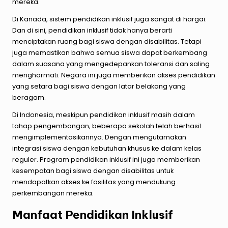
mereka.
Di Kanada, sistem pendidikan inklusif juga sangat di hargai.
Dan di sini, pendidikan inklusif tidak hanya berarti
menciptakan ruang bagi siswa dengan disabilitas. Tetapi
juga memastikan bahwa semua siswa dapat berkembang
dalam suasana yang mengedepankan toleransi dan saling
menghormati. Negara ini juga memberikan akses pendidikan
yang setara bagi siswa dengan latar belakang yang
beragam.
Di Indonesia, meskipun pendidikan inklusif masih dalam
tahap pengembangan, beberapa sekolah telah berhasil
mengimplementasikannya. Dengan mengutamakan
integrasi siswa dengan kebutuhan khusus ke dalam kelas
reguler. Program pendidikan inklusif ini juga memberikan
kesempatan bagi siswa dengan disabilitas untuk
mendapatkan akses ke fasilitas yang mendukung
perkembangan mereka.
Manfaat Pendidikan Inklusif