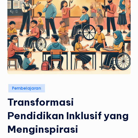
Posted
Pembelajaran
in
Transformasi
Pendidikan Inklusif yang
Menginspirasi