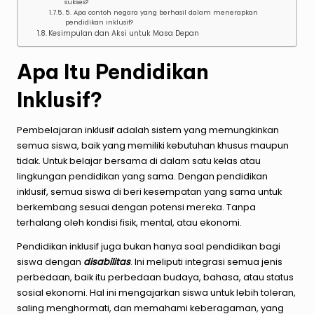
sukses?
5. Apa contoh negara yang berhasil dalam menerapkan
pendidikan inklusif?
Kesimpulan dan Aksi untuk Masa Depan
Apa Itu Pendidikan
Inklusif?
Pembelajaran inklusif adalah sistem yang memungkinkan
semua siswa, baik yang memiliki kebutuhan khusus maupun
tidak. Untuk belajar bersama di dalam satu kelas atau
lingkungan pendidikan yang sama. Dengan pendidikan
inklusif, semua siswa di beri kesempatan yang sama untuk
berkembang sesuai dengan potensi mereka. Tanpa
terhalang oleh kondisi fisik, mental, atau ekonomi.
Pendidikan inklusif juga bukan hanya soal pendidikan bagi
siswa dengan
disabilitas
. Ini meliputi integrasi semua jenis
perbedaan, baik itu perbedaan budaya, bahasa, atau status
sosial ekonomi. Hal ini mengajarkan siswa untuk lebih toleran,
saling menghormati, dan memahami keberagaman, yang