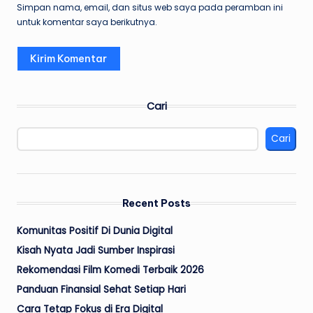
Simpan nama, email, dan situs web saya pada peramban ini
untuk komentar saya berikutnya.
Cari
Cari
Recent Posts
Komunitas Positif Di Dunia Digital
Kisah Nyata Jadi Sumber Inspirasi
Rekomendasi Film Komedi Terbaik 2026
Panduan Finansial Sehat Setiap Hari
Cara Tetap Fokus di Era Digital