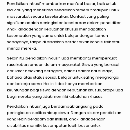
Pendidikan inklusif memberikan manfaat besar, baik untuk
individu yang menerima pendidikan tersebut maupun untuk
masyarakat secara keseluruhan. Manfaat yang paling
signifikan adalah peningkatan kesetaraan dalam pendidikan.
Anak-anak dengan kebutuhan khusus mendapatkan
kesempatan yang sama untuk belajar dengan teman
sebayanya, tanpa di pisahkan berdasarkan kondisi fisik atau
mental mereka.
Selain itu, pendidikan inklusif juga membantu memperkuat
rasa kebersamaan dalam masyarakat. Siswa yang berasal
dari latar belakang beragam, baik itu dalam hal budaya,
bahasa, atau status sosial, belajar untuk saling menghargai
dan bekerja sama. Hal ini tidak hanya memberikan
keuntungan bagi siswa dengan kebutuhan khusus, tetapi juga
bagi mereka yang tidak memiliki kebutuhan khusus.
Pendidikan inklusif juga berdampak langsung pada
peningkatan kualitas hidup siswa. Dengan sistem pendidikan
yang lebih beragam dan inklusif, anak-anak dengan
disabilitas memiliki kesempatan lebih besar untuk