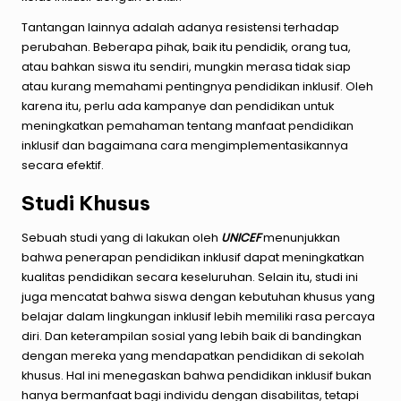
Tantangan lainnya adalah adanya resistensi terhadap
perubahan. Beberapa pihak, baik itu pendidik, orang tua,
atau bahkan siswa itu sendiri, mungkin merasa tidak siap
atau kurang memahami pentingnya pendidikan inklusif. Oleh
karena itu, perlu ada kampanye dan pendidikan untuk
meningkatkan pemahaman tentang manfaat pendidikan
inklusif dan bagaimana cara mengimplementasikannya
secara efektif.
Studi Khusus
Sebuah studi yang di lakukan oleh
UNICEF
menunjukkan
bahwa penerapan pendidikan inklusif dapat meningkatkan
kualitas pendidikan secara keseluruhan. Selain itu, studi ini
juga mencatat bahwa siswa dengan kebutuhan khusus yang
belajar dalam lingkungan inklusif lebih memiliki rasa percaya
diri. Dan keterampilan sosial yang lebih baik di bandingkan
dengan mereka yang mendapatkan pendidikan di sekolah
khusus. Hal ini menegaskan bahwa pendidikan inklusif bukan
hanya bermanfaat bagi individu dengan disabilitas, tetapi