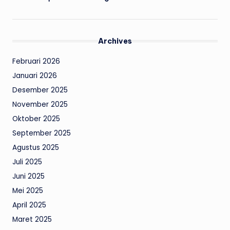
Archives
Februari 2026
Januari 2026
Desember 2025
November 2025
Oktober 2025
September 2025
Agustus 2025
Juli 2025
Juni 2025
Mei 2025
April 2025
Maret 2025