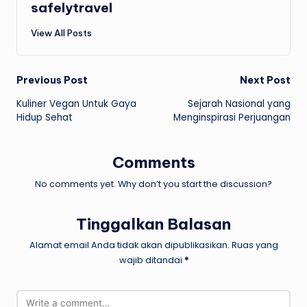
safelytravel
View All Posts
Post
Previous Post
Next Post
Kuliner Vegan Untuk Gaya
Sejarah Nasional yang
navigation
Hidup Sehat
Menginspirasi Perjuangan
Comments
No comments yet. Why don’t you start the discussion?
Tinggalkan Balasan
Alamat email Anda tidak akan dipublikasikan.
Ruas yang
wajib ditandai
*