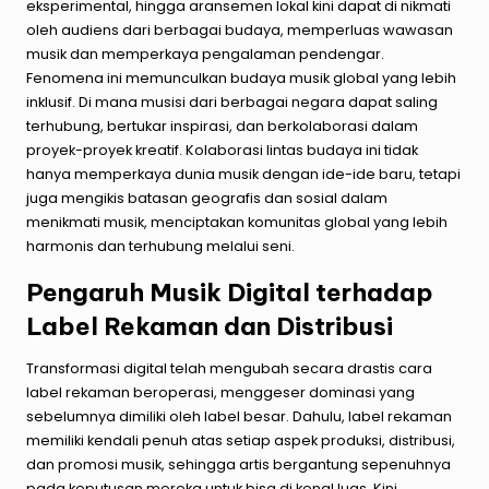
eksperimental, hingga aransemen lokal kini dapat di nikmati
oleh audiens dari berbagai budaya, memperluas wawasan
musik dan memperkaya pengalaman pendengar.
Fenomena ini memunculkan budaya musik global yang lebih
inklusif. Di mana musisi dari berbagai negara dapat saling
terhubung, bertukar inspirasi, dan berkolaborasi dalam
proyek-proyek kreatif. Kolaborasi lintas budaya ini tidak
hanya memperkaya dunia musik dengan ide-ide baru, tetapi
juga mengikis batasan geografis dan sosial dalam
menikmati musik, menciptakan komunitas global yang lebih
harmonis dan terhubung melalui seni.
Pengaruh Musik Digital terhadap
Label Rekaman dan Distribusi
Transformasi digital telah mengubah secara drastis cara
label rekaman beroperasi, menggeser dominasi yang
sebelumnya dimiliki oleh label besar. Dahulu, label rekaman
memiliki kendali penuh atas setiap aspek produksi, distribusi,
dan promosi musik, sehingga artis bergantung sepenuhnya
pada keputusan mereka untuk bisa di kenal luas. Kini,