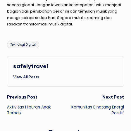
secara global. Jangan lewatkan kesempatan untuk menjadi
bagian dari perubahan besar ini dan temukan musik yang
menginspirasi setiap hari. Segera mulai streaming dan
rasakan transformasi musik digital.
Tags:
Teknologi Digital
safelytravel
View All Posts
Post
Previous Post
Next Post
Aktivitas Hiburan Anak
Komunitas Binatang Energi
navigation
Terbaik
Positif