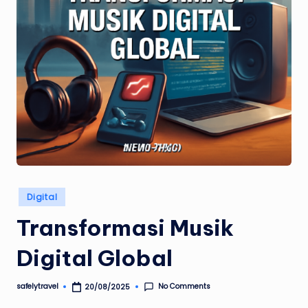
Posted
Digital
in
Transformasi Musik
Digital Global
No Comments
safelytravel
20/08/2025
Posted
by