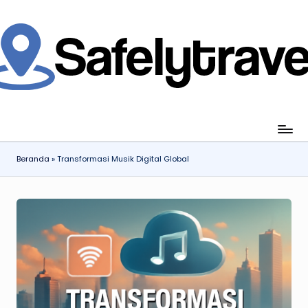
Skip
to
content
jahi
ia
gan
ang
Beranda
»
Transformasi Musik Digital Global