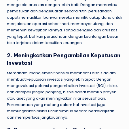
mengelola arus kas dengan lebih baik. Dengan memantau
pemasukan dan pengeluaran secara rutin, perusahaan
dapat memastikan bahwa mereka memiliki cukup dana untuk
menjalankan operasi sehari-hari, membayar utang, dan
memenuhi kewajiban lainnya. Tanpa pengelolaan arus kas
yang tepat, bahkan perusahaan dengan keuntungan besar
bisa terjebak dalam kesulitan keuangan.
2. Meningkatkan Pengambilan Keputusan
Investasi
Memahami manajemen finansial membantu bisnis dalam
membuat keputusan investasi yang lebih tepat. Dengan
mengevaluasi potensi pengembalian investasi (ROI), risiko,
dan dampak jangka panjang, bisnis dapat memilih proyek
atau aset yang akan meningkatkan nilai perusahaan.
Perencanaan yang matang dalam hal investasi juga
memungkinkan bisnis untuk tumbuh secara berkelanjutan
dan memperluas jangkauannya.