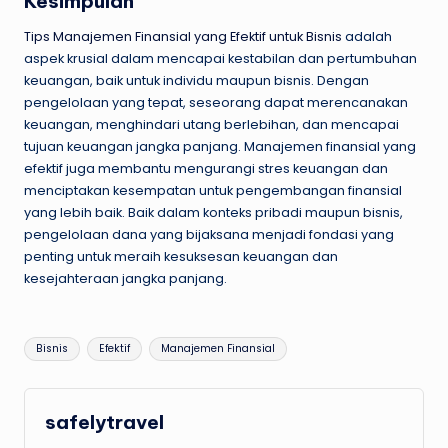
Kesimpulan
Tips Manajemen Finansial yang Efektif untuk Bisnis
adalah
aspek krusial dalam mencapai kestabilan dan pertumbuhan
keuangan, baik untuk individu maupun bisnis. Dengan
pengelolaan yang tepat, seseorang dapat merencanakan
keuangan, menghindari utang berlebihan, dan mencapai
tujuan keuangan jangka panjang. Manajemen finansial yang
efektif juga membantu mengurangi stres keuangan dan
menciptakan kesempatan untuk pengembangan finansial
yang lebih baik. Baik dalam konteks pribadi maupun bisnis,
pengelolaan dana yang bijaksana menjadi fondasi yang
penting untuk meraih kesuksesan keuangan dan
kesejahteraan jangka panjang.
Tags:
Bisnis
Efektif
Manajemen Finansial
safelytravel