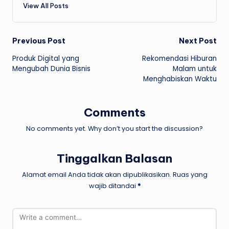
View All Posts
Post
Previous Post
Next Post
Produk Digital yang
Rekomendasi Hiburan
navigation
Mengubah Dunia Bisnis
Malam untuk
Menghabiskan Waktu
Comments
No comments yet. Why don’t you start the discussion?
Tinggalkan Balasan
Alamat email Anda tidak akan dipublikasikan.
Ruas yang
wajib ditandai
*