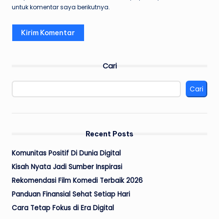
untuk komentar saya berikutnya.
Cari
Cari
Recent Posts
Komunitas Positif Di Dunia Digital
Kisah Nyata Jadi Sumber Inspirasi
Rekomendasi Film Komedi Terbaik 2026
Panduan Finansial Sehat Setiap Hari
Cara Tetap Fokus di Era Digital