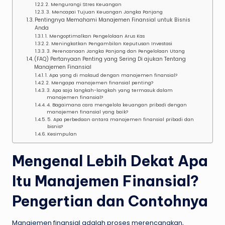
2. Mengurangi Stres Keuangan
3. Mencapai Tujuan Keuangan Jangka Panjang
Pentingnya Memahami Manajemen Finansial untuk Bisnis
Anda
1. Mengoptimalkan Pengelolaan Arus Kas
2. Meningkatkan Pengambilan Keputusan Investasi
3. Perencanaan Jangka Panjang dan Pengelolaan Utang
(FAQ) Pertanyaan Penting yang Sering Di ajukan Tentang
Manajemen Finansial
1. Apa yang di maksud dengan manajemen finansial?
2. Mengapa manajemen finansial penting?
3. Apa saja langkah-langkah yang termasuk dalam
manajemen finansial?
4. Bagaimana cara mengelola keuangan pribadi dengan
manajemen finansial yang baik?
5. Apa perbedaan antara manajemen finansial pribadi dan
bisnis?
Kesimpulan
Mengenal Lebih Dekat Apa
Itu Manajemen Finansial?
Pengertian dan Contohnya
Manajemen finansial adalah proses merencanakan,