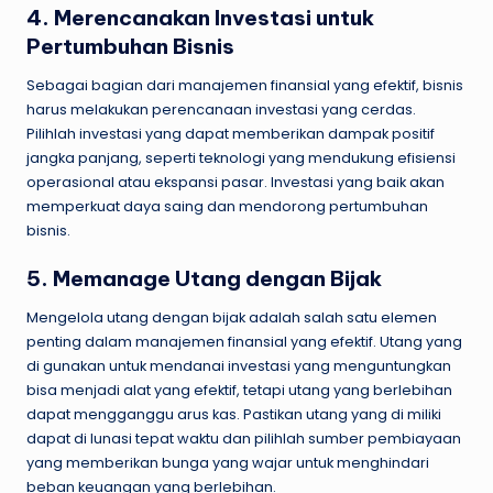
4. Merencanakan Investasi untuk
Pertumbuhan Bisnis
Sebagai bagian dari manajemen finansial yang efektif, bisnis
harus melakukan perencanaan investasi yang cerdas.
Pilihlah investasi yang dapat memberikan dampak positif
jangka panjang, seperti teknologi yang mendukung efisiensi
operasional atau ekspansi pasar. Investasi yang baik akan
memperkuat daya saing dan mendorong pertumbuhan
bisnis.
5. Memanage Utang dengan Bijak
Mengelola utang dengan bijak adalah salah satu elemen
penting dalam manajemen finansial yang efektif. Utang yang
di gunakan untuk mendanai investasi yang menguntungkan
bisa menjadi alat yang efektif, tetapi utang yang berlebihan
dapat mengganggu arus kas. Pastikan utang yang di miliki
dapat di lunasi tepat waktu dan pilihlah sumber pembiayaan
yang memberikan bunga yang wajar untuk menghindari
beban keuangan yang berlebihan.