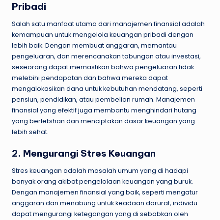
Pribadi
Salah satu manfaat utama dari manajemen finansial adalah
kemampuan untuk mengelola keuangan pribadi dengan
lebih baik. Dengan membuat anggaran, memantau
pengeluaran, dan merencanakan tabungan atau investasi,
seseorang dapat memastikan bahwa pengeluaran tidak
melebihi pendapatan dan bahwa mereka dapat
mengalokasikan dana untuk kebutuhan mendatang, seperti
pensiun, pendidikan, atau pembelian rumah. Manajemen
finansial yang efektif juga membantu menghindari hutang
yang berlebihan dan menciptakan dasar keuangan yang
lebih sehat.
2. Mengurangi Stres Keuangan
Stres keuangan adalah masalah umum yang di hadapi
banyak orang akibat pengelolaan keuangan yang buruk.
Dengan manajemen finansial yang baik, seperti mengatur
anggaran dan menabung untuk keadaan darurat, individu
dapat mengurangi ketegangan yang di sebabkan oleh