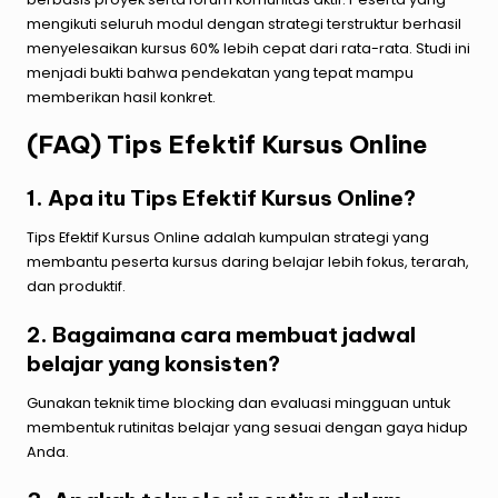
mengikuti seluruh modul dengan strategi terstruktur berhasil
menyelesaikan kursus 60% lebih cepat dari rata-rata. Studi ini
menjadi bukti bahwa pendekatan yang tepat mampu
memberikan hasil konkret.
(FAQ) Tips Efektif Kursus Online
1. Apa itu Tips Efektif Kursus Online?
Tips Efektif Kursus Online adalah kumpulan strategi yang
membantu peserta kursus daring belajar lebih fokus, terarah,
dan produktif.
2. Bagaimana cara membuat jadwal
belajar yang konsisten?
Gunakan teknik time blocking dan evaluasi mingguan untuk
membentuk rutinitas belajar yang sesuai dengan gaya hidup
Anda.