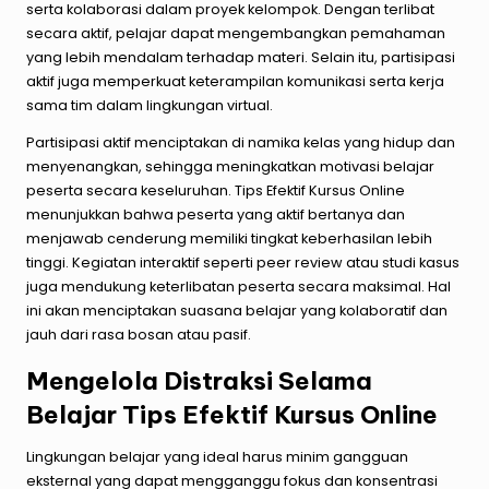
serta kolaborasi dalam proyek kelompok. Dengan terlibat
secara aktif, pelajar dapat mengembangkan pemahaman
yang lebih mendalam terhadap materi. Selain itu, partisipasi
aktif juga memperkuat keterampilan komunikasi serta kerja
sama tim dalam lingkungan virtual.
Partisipasi aktif menciptakan di namika kelas yang hidup dan
menyenangkan, sehingga meningkatkan motivasi belajar
peserta secara keseluruhan. Tips Efektif Kursus Online
menunjukkan bahwa peserta yang aktif bertanya dan
menjawab cenderung memiliki tingkat keberhasilan lebih
tinggi. Kegiatan interaktif seperti peer review atau studi kasus
juga mendukung keterlibatan peserta secara maksimal. Hal
ini akan menciptakan suasana belajar yang kolaboratif dan
jauh dari rasa bosan atau pasif.
Mengelola Distraksi Selama
Belajar Tips Efektif Kursus Online
Lingkungan belajar yang ideal harus minim gangguan
eksternal yang dapat mengganggu fokus dan konsentrasi