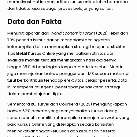
memotivasi. Hal ini menjadikan kursus online lebih bermakna
dan tidak terasa sebagai proses belajar yang soliter.
Data dan Fakta
Menurut laporan dari
World Economic Forum
(2021), lebih dari
70% peserta kursus daring mengalami peningkatan
keterampilan ketika menerapkan strategi belajar terstruktur.
Tips Efektif Kursus Online yang melibatkan rutinitas dan
evaluasi mandiri terbukti meningkatkan hasil akademik
hingga 35% di bandingkan tanpa metode tersebut. Studi ini
juga menunjukkan bahwa penggunaan LMS secara maksimal
turut berkontribusi terhadap efektivitas belajar peserta. Data
ini memperkuat urgensi penerapan pendekatan strategi
dalam pembelajaran digital.
Sementara itu, survei dari Coursera (2023) mengungkapkan
bahwa 62% peserta yang menyelesaikan kursus daring
secara penuh memiliki keterampilan manajemen waktu yang
baik. Kursus Online yang di terapkan secara konsisten
meningkatkan tingkat kelulusan dan kepuasan peserta