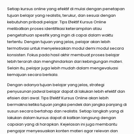
Setiap kursus online yang efektif di mulai dengan penetapan
tujuan belajar yang realistis, terukur, dan sesuai dengan
kebutuhan pribadi pelajar. Tips Efektif Kursus Online
melibatkan proses identifikasi keterampilan atau
pengetahuan spesifik yang ingin di capai dalam waktu
tertentu. Dengan tujuan yang jelas, pelajar akan lebih
termotivasi untuk menyelesaikan modul demi modul secara
konsisten. Fokus pada hasil akhir membuat proses belajar
lebih terarah dan menghindarkan dari kebingungan materi.
Selain itu, pelajar juga lebih mudah dalam mengevaluasi
kemajuan secara berkala.
Dengan adanya tujuan belajar yang jelas, strategi
penyusunan jadwal belajar dapat di lakukan lebih efektif dan
efisien dari awal. Tips Efektif Kursus Online akan lebih
bermakna ketika tujuan jangka pendek dan jangka panjang di
susun secara bertahap dan realistis. Setiap langkah yang di
lakukan dalam kursus dapat di kaitkan langsung dengan
capaian yang di harapkan. Kejelasan ini juga membantu
pengajar menyesuaikan konten materi agar relevan dan