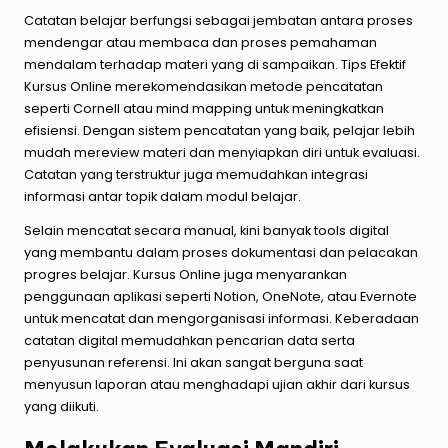
Catatan belajar berfungsi sebagai jembatan antara proses
mendengar atau membaca dan proses pemahaman
mendalam terhadap materi yang di sampaikan. Tips Efektif
Kursus Online merekomendasikan metode pencatatan
seperti Cornell atau mind mapping untuk meningkatkan
efisiensi. Dengan sistem pencatatan yang baik, pelajar lebih
mudah mereview materi dan menyiapkan diri untuk evaluasi.
Catatan yang terstruktur juga memudahkan integrasi
informasi antar topik dalam modul belajar.
Selain mencatat secara manual, kini banyak tools digital
yang membantu dalam proses dokumentasi dan pelacakan
progres belajar. Kursus Online juga menyarankan
penggunaan aplikasi seperti Notion, OneNote, atau Evernote
untuk mencatat dan mengorganisasi informasi. Keberadaan
catatan digital memudahkan pencarian data serta
penyusunan referensi. Ini akan sangat berguna saat
menyusun laporan atau menghadapi ujian akhir dari kursus
yang diikuti.