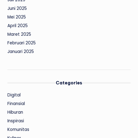
Juni 2025
Mei 2025
April 2025
Maret 2025
Februari 2025
Januari 2025
Categories
Digital
Finansial
Hiburan
Inspirasi
Komunitas