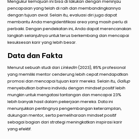
Mengukur kemajuan ini bisa di lakukan dengan meninjau
pencapaian yang telah di raih dan membandingkannya
dengan tujuan awal. Selain itu, evaluasi diri juga dapat
membantu Anda mengidentifikasi area yang masih perlu di
perbaiki. Dengan pendekatan ini, Anda dapat merencanakan
langkah selanjutnya untuk terus berkembang dan mencapai
kesuksesan karir yang lebih besar.
Data dan Fakta
Menurut sebuah studi dari
LinkedIn
(2023), 85% profesional
yang memiliki mentor cenderung lebih cepat mendapatkan
promosi dan mencapai tujuan karir mereka. Selain itu,
Gallup
menyebutkan bahwa individu dengan mindset positif lebih
mungkin untuk mengatasi tantangan dan mencapai 23%
lebih banyak hasil dalam pekerjaan mereka. Data ini
menunjukkan pentingnya pengembangan keterampilan,
dukungan mentor, serta pemeliharaan mindset positif
sebagai bagian dari strategi meningkatkan inspirasi karir
yang efektif.