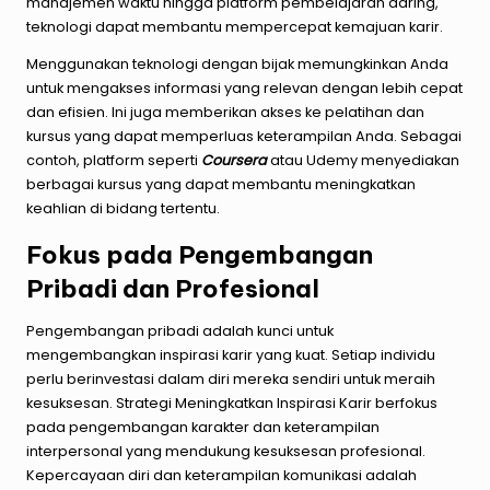
manajemen waktu hingga platform pembelajaran daring,
teknologi dapat membantu mempercepat kemajuan karir.
Menggunakan teknologi dengan bijak memungkinkan Anda
untuk mengakses informasi yang relevan dengan lebih cepat
dan efisien. Ini juga memberikan akses ke pelatihan dan
kursus yang dapat memperluas keterampilan Anda. Sebagai
contoh, platform seperti
Coursera
atau Udemy menyediakan
berbagai kursus yang dapat membantu meningkatkan
keahlian di bidang tertentu.
Fokus pada Pengembangan
Pribadi dan Profesional
Pengembangan pribadi adalah kunci untuk
mengembangkan inspirasi karir yang kuat. Setiap individu
perlu berinvestasi dalam diri mereka sendiri untuk meraih
kesuksesan. Strategi Meningkatkan Inspirasi Karir berfokus
pada pengembangan karakter dan keterampilan
interpersonal yang mendukung kesuksesan profesional.
Kepercayaan diri dan keterampilan komunikasi adalah