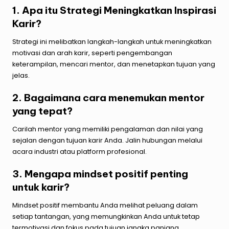
1. Apa itu Strategi Meningkatkan Inspirasi
Karir?
Strategi ini melibatkan langkah-langkah untuk meningkatkan
motivasi dan arah karir, seperti pengembangan
keterampilan, mencari mentor, dan menetapkan tujuan yang
jelas.
2. Bagaimana cara menemukan mentor
yang tepat?
Carilah mentor yang memiliki pengalaman dan nilai yang
sejalan dengan tujuan karir Anda. Jalin hubungan melalui
acara industri atau platform profesional.
3. Mengapa mindset positif penting
untuk karir?
Mindset positif membantu Anda melihat peluang dalam
setiap tantangan, yang memungkinkan Anda untuk tetap
termotivasi dan fokus pada tujuan jangka panjang.