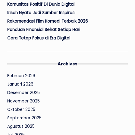
Komunitas Positif Di Dunia Digital
Kisah Nyata Jadi Sumber Inspirasi
Rekomendasi Film Komedi Terbaik 2026
Panduan Finansial Sehat Setiap Hari
Cara Tetap Fokus di Era Digital
Archives
Februari 2026
Januari 2026
Desember 2025
November 2025
Oktober 2025
September 2025
Agustus 2025
Juli 2025