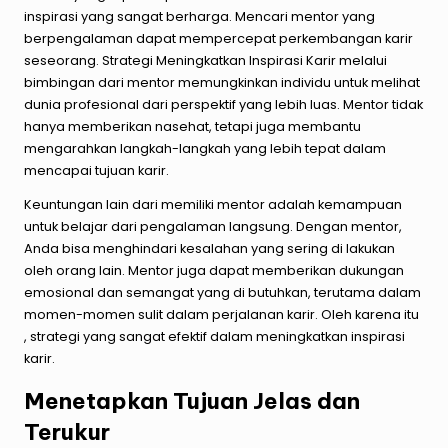
inspirasi yang sangat berharga. Mencari mentor yang
berpengalaman dapat mempercepat perkembangan karir
seseorang. Strategi Meningkatkan Inspirasi Karir melalui
bimbingan dari mentor memungkinkan individu untuk melihat
dunia profesional dari perspektif yang lebih luas. Mentor tidak
hanya memberikan nasehat, tetapi juga membantu
mengarahkan langkah-langkah yang lebih tepat dalam
mencapai tujuan karir.
Keuntungan lain dari memiliki mentor adalah kemampuan
untuk belajar dari pengalaman langsung. Dengan mentor,
Anda bisa menghindari kesalahan yang sering di lakukan
oleh orang lain. Mentor juga dapat memberikan dukungan
emosional dan semangat yang di butuhkan, terutama dalam
momen-momen sulit dalam perjalanan karir. Oleh karena itu
, strategi yang sangat efektif dalam meningkatkan inspirasi
karir.
Menetapkan Tujuan Jelas dan
Terukur