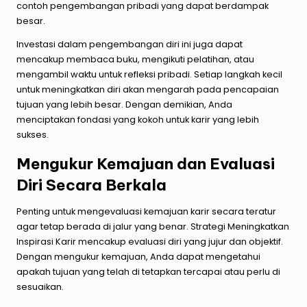
contoh pengembangan pribadi yang dapat berdampak
besar.
Investasi dalam pengembangan diri ini juga dapat
mencakup membaca buku, mengikuti pelatihan, atau
mengambil waktu untuk refleksi pribadi. Setiap langkah kecil
untuk meningkatkan diri akan mengarah pada pencapaian
tujuan yang lebih besar. Dengan demikian, Anda
menciptakan fondasi yang kokoh untuk karir yang lebih
sukses.
Mengukur Kemajuan dan Evaluasi
Diri Secara Berkala
Penting untuk mengevaluasi kemajuan karir secara teratur
agar tetap berada di jalur yang benar. Strategi Meningkatkan
Inspirasi Karir mencakup evaluasi diri yang jujur dan objektif.
Dengan mengukur kemajuan, Anda dapat mengetahui
apakah tujuan yang telah di tetapkan tercapai atau perlu di
sesuaikan.