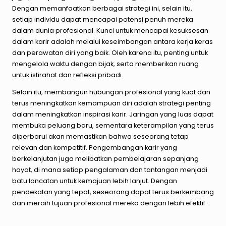
Dengan memanfaatkan berbagai strategi ini, selain itu,
setiap individu dapat mencapai potensi penuh mereka
dalam dunia profesional. Kunci untuk mencapai kesuksesan
dalam karir adalah melalui keseimbangan antara kerja keras
dan perawatan diri yang baik. Oleh karena itu, penting untuk
mengelola waktu dengan bijak, serta memberikan ruang
untuk istirahat dan refleksi pribadi.
Selain itu, membangun hubungan profesional yang kuat dan
terus meningkatkan kemampuan diri adalah strategi penting
dalam meningkatkan inspirasi karir. Jaringan yang luas dapat
membuka peluang baru, sementara keterampilan yang terus
diperbarui akan memastikan bahwa seseorang tetap
relevan dan kompetitif. Pengembangan karir yang
berkelanjutan juga melibatkan pembelajaran sepanjang
hayat, di mana setiap pengalaman dan tantangan menjadi
batu loncatan untuk kemajuan lebih lanjut. Dengan
pendekatan yang tepat, seseorang dapat terus berkembang
dan meraih tujuan profesional mereka dengan lebih efektif.