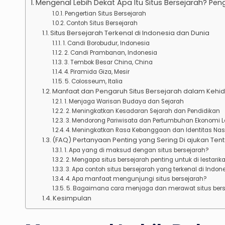
Mengenal Lebih Dekat Apa Itu Situs Bersejarah? Pe
Pengertian Situs Bersejarah
Contoh Situs Bersejarah
Situs Bersejarah Terkenal di Indonesia dan Dunia
1. Candi Borobudur, Indonesia
2. Candi Prambanan, Indonesia
3. Tembok Besar China, China
4. Piramida Giza, Mesir
5. Colosseum, Italia
Manfaat dan Pengaruh Situs Bersejarah dalam Kehi
1. Menjaga Warisan Budaya dan Sejarah
2. Meningkatkan Kesadaran Sejarah dan Pendidikan
3. Mendorong Pariwisata dan Pertumbuhan Ekonomi L
4. Meningkatkan Rasa Kebanggaan dan Identitas Nas
(FAQ) Pertanyaan Penting yang Sering Di ajukan Tent
1. Apa yang di maksud dengan situs bersejarah?
2. Mengapa situs bersejarah penting untuk di lestarik
3. Apa contoh situs bersejarah yang terkenal di Indon
4. Apa manfaat mengunjungi situs bersejarah?
5. Bagaimana cara menjaga dan merawat situs bers
Kesimpulan