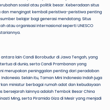
ubahan sosial atau politik besar. Keberadaan situs
an mengingat kembali peristiwa-peristiwa penting
ai sumber belajar bagi generasi mendatang. Situs
ntah atau organisasi internasional seperti UNESCO
tariannya.
a antara lain Candi Borobudur di Jawa Tengah, yang
tertua di dunia, serta Candi Prambanan yang
s ini merupakan peninggalan penting dari peradaban
onesia. Selain itu, Taman Mini Indonesia Indah juga
rkan miniatur berbagai rumah adat dan kebudayaan
situs bersejarah lainnya adalah Tembok Besar China
sti Ming, serta Piramida Giza di Mesir yang menjadi