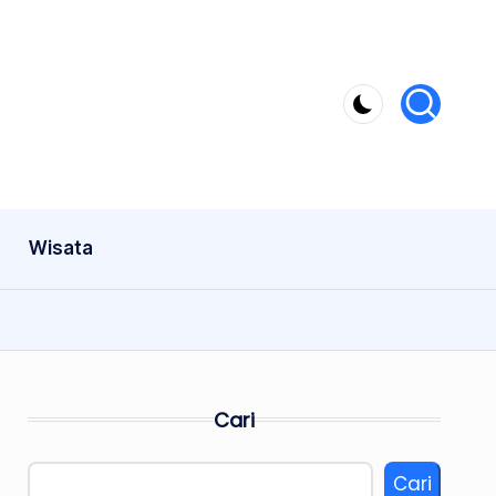
Wisata
Cari
Cari