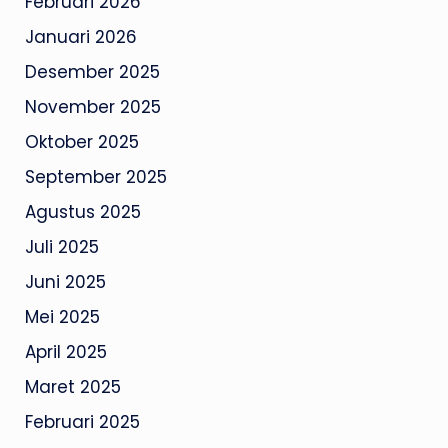
Februari 2026
Januari 2026
Desember 2025
November 2025
Oktober 2025
September 2025
Agustus 2025
Juli 2025
Juni 2025
Mei 2025
April 2025
Maret 2025
Februari 2025