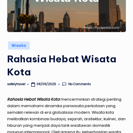
Posted
Wisata
in
Rahasia Hebat Wisata
Kota
No Comments
safelytravel
08/09/2025
Posted
by
Rahasia Hebat Wisata Kota
mencerminkan strategi penting
dalam memahami dinamika pariwisata perkotaan yang
semakin relevan di era globalisasi modern. Wisata kota
melibatkan kombinasi budaya, sejarah, arsitektur, kuliner, dan
hiburan yang menjadi daya tarik wisatawan domestik
maupun internasional. Oleh karena itu, keberhasilan wisata