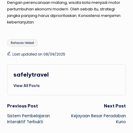
Dengan perencanaan matang, wisata kota menjadi motor
pertumbuhan ekonomi modern. Oleh sebab itu, strategi
jangka panjang harus diprioritaskan. Konsistensi menjamin
keberlanjutan.
Tags:
Rahasia Hebat
Last updated on 08/09/2025
safelytravel
View All Posts
Post
Previous Post
Next Post
Sistem Pembelajaran
Kejayaan Besar Peradaban
navigation
Interaktif Terbukti
Kuno