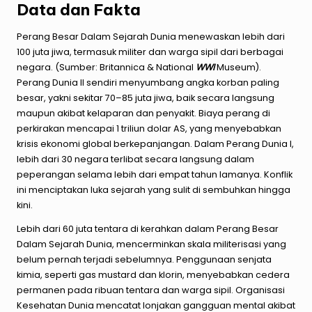
Data dan Fakta
Perang Besar Dalam Sejarah Dunia menewaskan lebih dari
100 juta jiwa, termasuk militer dan warga sipil dari berbagai
negara. (Sumber: Britannica & National
WWI
Museum).
Perang Dunia II sendiri menyumbang angka korban paling
besar, yakni sekitar 70–85 juta jiwa, baik secara langsung
maupun akibat kelaparan dan penyakit. Biaya perang di
perkirakan mencapai 1 triliun dolar AS, yang menyebabkan
krisis ekonomi global berkepanjangan. Dalam Perang Dunia I,
lebih dari 30 negara terlibat secara langsung dalam
peperangan selama lebih dari empat tahun lamanya. Konflik
ini menciptakan luka sejarah yang sulit di sembuhkan hingga
kini.
Lebih dari 60 juta tentara di kerahkan dalam Perang Besar
Dalam Sejarah Dunia, mencerminkan skala militerisasi yang
belum pernah terjadi sebelumnya. Penggunaan senjata
kimia, seperti gas mustard dan klorin, menyebabkan cedera
permanen pada ribuan tentara dan warga sipil. Organisasi
Kesehatan Dunia mencatat lonjakan gangguan mental akibat