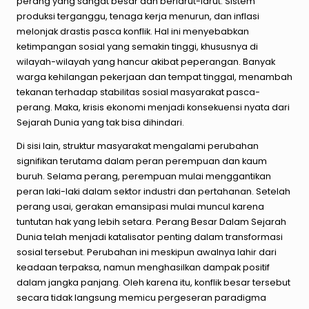
perang yang sangat besar dan berlarut-larut. Sistem
produksi terganggu, tenaga kerja menurun, dan inflasi
melonjak drastis pasca konflik. Hal ini menyebabkan
ketimpangan sosial yang semakin tinggi, khususnya di
wilayah-wilayah yang hancur akibat peperangan. Banyak
warga kehilangan pekerjaan dan tempat tinggal, menambah
tekanan terhadap stabilitas sosial masyarakat pasca-
perang. Maka, krisis ekonomi menjadi konsekuensi nyata dari
Sejarah Dunia yang tak bisa dihindari.
Di sisi lain, struktur masyarakat mengalami perubahan
signifikan terutama dalam peran perempuan dan kaum
buruh. Selama perang, perempuan mulai menggantikan
peran laki-laki dalam sektor industri dan pertahanan. Setelah
perang usai, gerakan emansipasi mulai muncul karena
tuntutan hak yang lebih setara. Perang Besar Dalam Sejarah
Dunia telah menjadi katalisator penting dalam transformasi
sosial tersebut. Perubahan ini meskipun awalnya lahir dari
keadaan terpaksa, namun menghasilkan dampak positif
dalam jangka panjang. Oleh karena itu, konflik besar tersebut
secara tidak langsung memicu pergeseran paradigma