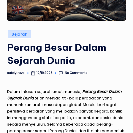
Posted
Sejarah
in
Perang Besar Dalam
Sejarah Dunia
No Comments
safelytravel
12/11/2025
Posted
by
Dalam lintasan sejarah umat manusia,
Perang Besar Dalam
Sejarah Dunia
telah menjadi titik balik peradaban yang
menentukan arah masa depan global. Melalui berbagai
peristiwa berdarah yang melibatkan banyak negara, konflik
ini mengguncang stabilitas politik, ekonomi, dan sosial dunia
secara menyeluruh. Selama beberapa abad, perang-
perang besar seperti Perang Dunia I dan II telah membentuk