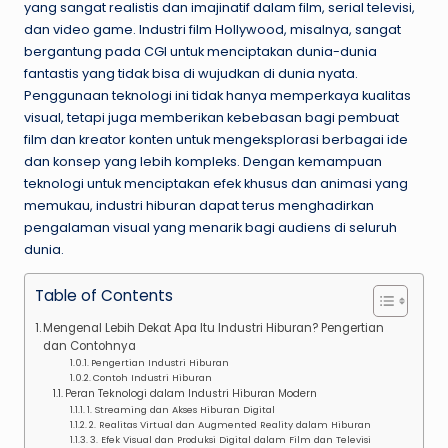
yang sangat realistis dan imajinatif dalam film, serial televisi,
dan video game. Industri film Hollywood, misalnya, sangat
bergantung pada CGI untuk menciptakan dunia-dunia
fantastis yang tidak bisa di wujudkan di dunia nyata.
Penggunaan teknologi ini tidak hanya memperkaya kualitas
visual, tetapi juga memberikan kebebasan bagi pembuat
film dan kreator konten untuk mengeksplorasi berbagai ide
dan konsep yang lebih kompleks. Dengan kemampuan
teknologi untuk menciptakan efek khusus dan animasi yang
memukau, industri hiburan dapat terus menghadirkan
pengalaman visual yang menarik bagi audiens di seluruh
dunia.
Table of Contents
Mengenal Lebih Dekat Apa Itu Industri Hiburan? Pengertian
dan Contohnya
Pengertian Industri Hiburan
Contoh Industri Hiburan
Peran Teknologi dalam Industri Hiburan Modern
1. Streaming dan Akses Hiburan Digital
2. Realitas Virtual dan Augmented Reality dalam Hiburan
3. Efek Visual dan Produksi Digital dalam Film dan Televisi