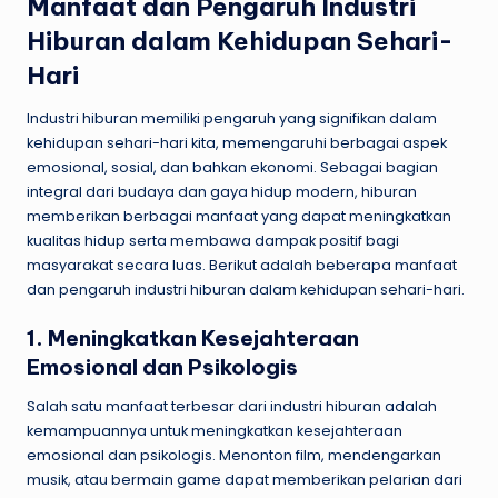
Manfaat dan Pengaruh Industri
Hiburan dalam Kehidupan Sehari-
Hari
Industri hiburan memiliki pengaruh yang signifikan dalam
kehidupan sehari-hari kita, memengaruhi berbagai aspek
emosional, sosial, dan bahkan ekonomi. Sebagai bagian
integral dari budaya dan gaya hidup modern, hiburan
memberikan berbagai manfaat yang dapat meningkatkan
kualitas hidup serta membawa dampak positif bagi
masyarakat secara luas. Berikut adalah beberapa manfaat
dan pengaruh industri hiburan dalam kehidupan sehari-hari.
1. Meningkatkan Kesejahteraan
Emosional dan Psikologis
Salah satu manfaat terbesar dari industri hiburan adalah
kemampuannya untuk meningkatkan kesejahteraan
emosional dan psikologis. Menonton film, mendengarkan
musik, atau bermain game dapat memberikan pelarian dari