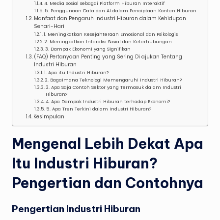
4. Media Sosial sebagai Platform Hiburan Interaktif
5. Penggunaan Data dan AI dalam Penciptaan Konten Hiburan
Manfaat dan Pengaruh Industri Hiburan dalam Kehidupan
Sehari-Hari
1. Meningkatkan Kesejahteraan Emosional dan Psikologis
2. Meningkatkan Interaksi Sosial dan Keterhubungan
3. Dampak Ekonomi yang Signifikan
(FAQ) Pertanyaan Penting yang Sering Di ajukan Tentang
Industri Hiburan
1. Apa itu Industri Hiburan?
2. Bagaimana Teknologi Memengaruhi Industri Hiburan?
3. Apa Saja Contoh Sektor yang Termasuk dalam Industri
Hiburan?
4. Apa Dampak Industri Hiburan terhadap Ekonomi?
5. Apa Tren Terkini dalam Industri Hiburan?
Kesimpulan
Mengenal Lebih Dekat Apa
Itu Industri Hiburan?
Pengertian dan Contohnya
Pengertian Industri Hiburan