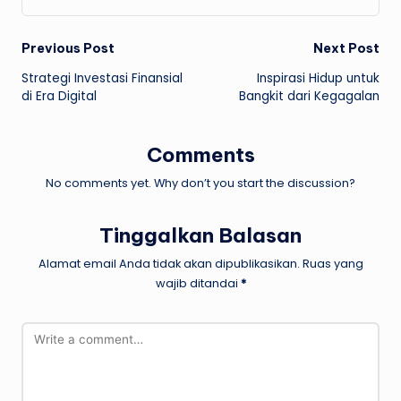
Post
Previous Post
Next Post
Strategi Investasi Finansial
Inspirasi Hidup untuk
navigation
di Era Digital
Bangkit dari Kegagalan
Comments
No comments yet. Why don’t you start the discussion?
Tinggalkan Balasan
Alamat email Anda tidak akan dipublikasikan.
Ruas yang
wajib ditandai
*