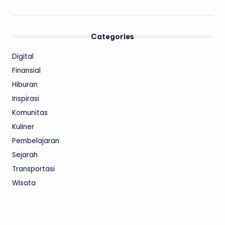
Categories
Digital
Finansial
Hiburan
Inspirasi
Komunitas
Kuliner
Pembelajaran
Sejarah
Transportasi
Wisata