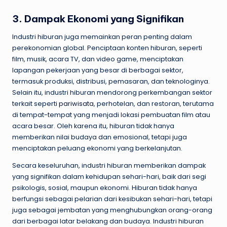
3. Dampak Ekonomi yang Signifikan
Industri hiburan juga memainkan peran penting dalam
perekonomian global. Penciptaan konten hiburan, seperti
film, musik, acara TV, dan video game, menciptakan
lapangan pekerjaan yang besar di berbagai sektor,
termasuk produksi, distribusi, pemasaran, dan teknologinya.
Selain itu, industri hiburan mendorong perkembangan sektor
terkait seperti
pariwisata
, perhotelan, dan restoran, terutama
di tempat-tempat yang menjadi lokasi pembuatan film atau
acara besar. Oleh karena itu, hiburan tidak hanya
memberikan nilai budaya dan emosional, tetapi juga
menciptakan peluang ekonomi yang berkelanjutan.
Secara keseluruhan, industri hiburan memberikan dampak
yang signifikan dalam kehidupan sehari-hari, baik dari segi
psikologis, sosial, maupun ekonomi. Hiburan tidak hanya
berfungsi sebagai pelarian dari kesibukan sehari-hari, tetapi
juga sebagai jembatan yang menghubungkan orang-orang
dari berbagai latar belakang dan budaya. Industri hiburan