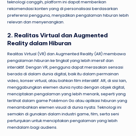
teknologi canggih, platform ini dapat memberikan
rekomendasi konten yang di personalisasi berdasarkan
preferensi pengguna, menjadikan pengalaman hiburan lebih
relevan dan menyenangkan.
2. Realitas Virtual dan Augmented
Reality dalam Hiburan
Realitas Virtual (VR) dan Augmented Reality (AR) membawa
pengalaman hiburan ke tingkat yang lebih imersif dan
interaktif. Dengan VR, pengguna dapat merasakan sensasi
berada di dalam dunia digital, baik itu dalam permainan
video, konser virtual, atau bahkan film interaktif. AR, di sisi lain,
menggabungkan elemen dunia nyata dengan objek digital,
menciptakan pengalaman yang lebih menarik, seperti yang
terlihat dalam game Pokémon Go atau aplikasi hiburan yang
menambahkan elemen visual di dunia nyata. Teknologi ini
semakin di gunakan dalam industri game, film, serta seni
pertunjukan untuk menciptakan pengalaman yang lebih
mendalam bagi audiens.