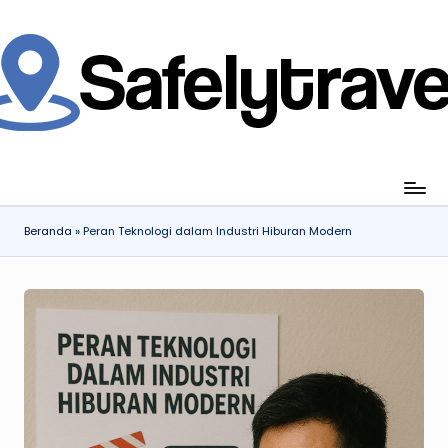
Skip
to
content
jahi
ia
gan
ang
Beranda
»
Peran Teknologi dalam Industri Hiburan Modern