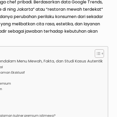
ngga chef pribadi. Berdasarkan data Google Trends,
ne di ning Jakarta” atau “restoran mewah terdekat”
adanya perubahan perilaku konsumen dari sekadar
ng melibatkan cita rasa, estetika, dan layanan
 hadir sebagai jawaban terhadap kebutuhan akan
endalam Menu Mewah, Fakta, dan Studi Kasus Autentik
al
aman Eksklusif
remium
um
alaman kuliner premium istimewa?