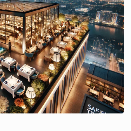
a
v
e
l