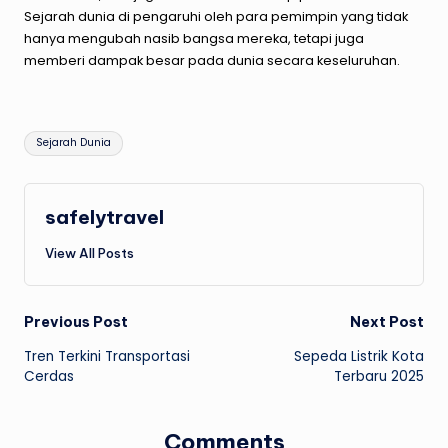
Sejarah dunia di pengaruhi oleh para pemimpin yang tidak
hanya mengubah nasib bangsa mereka, tetapi juga
memberi dampak besar pada dunia secara keseluruhan.
Tags:
Sejarah Dunia
safelytravel
View All Posts
Post
Previous Post
Next Post
Tren Terkini Transportasi
Sepeda Listrik Kota
navigation
Cerdas
Terbaru 2025
Comments