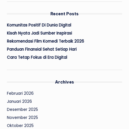
Recent Posts
Komunitas Positif Di Dunia Digital
Kisah Nyata Jadi Sumber Inspirasi
Rekomendasi Film Komedi Terbaik 2026
Panduan Finansial Sehat Setiap Hari
Cara Tetap Fokus di Era Digital
Archives
Februari 2026
Januari 2026
Desember 2025
November 2025
Oktober 2025