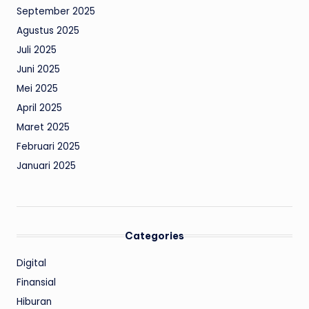
September 2025
Agustus 2025
Juli 2025
Juni 2025
Mei 2025
April 2025
Maret 2025
Februari 2025
Januari 2025
Categories
Digital
Finansial
Hiburan