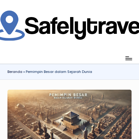
Skip
to
content
jahi
ia
gan
ang
Beranda
»
Pemimpin Besar dalam Sejarah Dunia