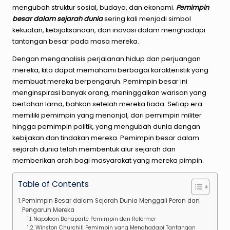
mengubah struktur sosial, budaya, dan ekonomi.
Pemimpin
besar dalam sejarah dunia
sering kali menjadi simbol
kekuatan, kebijaksanaan, dan inovasi dalam menghadapi
tantangan besar pada masa mereka.
Dengan menganalisis perjalanan hidup dan perjuangan
mereka, kita dapat memahami berbagai karakteristik yang
membuat mereka berpengaruh. Pemimpin besar ini
menginspirasi banyak orang, meninggalkan warisan yang
bertahan lama, bahkan setelah mereka tiada. Setiap era
memiliki pemimpin yang menonjol, dari pemimpin militer
hingga pemimpin politik, yang mengubah dunia dengan
kebijakan dan tindakan mereka. Pemimpin besar dalam
sejarah dunia telah membentuk alur sejarah dan
memberikan arah bagi masyarakat yang mereka pimpin.
Table of Contents
Pemimpin Besar dalam Sejarah Dunia Menggali Peran dan
Pengaruh Mereka
Napoleon Bonaparte Pemimpin dan Reformer
Winston Churchill Pemimpin yang Menghadapi Tantangan