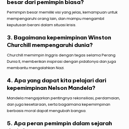
besar dari pemimpin biasa?
Pemimpin besar memiliki visi yang jelas, kemampuan untuk
mempengaruhi orang lain, dan mampu mengambil
keputusan berani dalam situasi krisis.
3. Bagaimana kepemimpinan Winston
Churchill mempengaruhi dunia?
Churchill memimpin Inggris dengan tegas selama Perang
Dunia II, memberikan inspirasi dengan pidatonya dan juga
membantu mengalahkan Nazi.
4. Apa yang dapat kita pelajari dari
kepemimpinan Nelson Mandela?
Mandela mengajarkan pentingnya rekonsiliasi, perdamaian,
dan juga kesetaraan, serta bagaimana kepemimpinan
berbasis moral dapat mengubah bangsa.
5. Apa peran pemimpin dalam sejarah