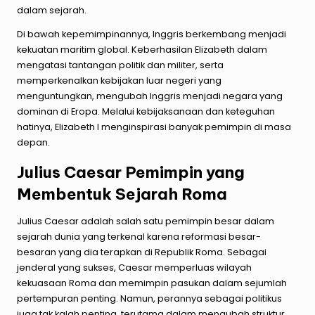
dalam sejarah.
Di bawah kepemimpinannya, Inggris berkembang menjadi
kekuatan maritim global. Keberhasilan Elizabeth dalam
mengatasi tantangan politik dan militer, serta
memperkenalkan kebijakan luar negeri yang
menguntungkan, mengubah Inggris menjadi negara yang
dominan di Eropa. Melalui kebijaksanaan dan keteguhan
hatinya, Elizabeth I menginspirasi banyak pemimpin di masa
depan.
Julius Caesar Pemimpin yang
Membentuk Sejarah Roma
Julius Caesar adalah salah satu pemimpin besar dalam
sejarah dunia yang terkenal karena reformasi besar-
besaran yang dia terapkan di Republik Roma. Sebagai
jenderal yang sukses, Caesar memperluas wilayah
kekuasaan Roma dan memimpin pasukan dalam sejumlah
pertempuran penting. Namun, perannya sebagai politikus
juga tak kalah penting, terutama dalam mengubah struktur