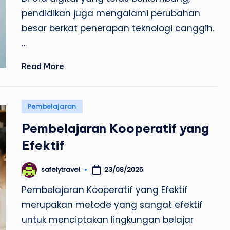
pendidikan juga mengalami perubahan
besar berkat penerapan teknologi canggih.
…
Read More
Posted
Pembelajaran
in
Pembelajaran Kooperatif yang
Efektif
23/08/2025
safelytravel
Posted
by
Pembelajaran Kooperatif yang Efektif
merupakan metode yang sangat efektif
untuk menciptakan lingkungan belajar