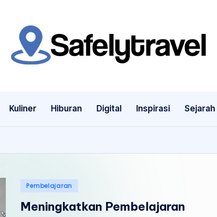
S
Jelajahi
Dunia
a
dengan
f
Tenang
Kuliner
Hiburan
Digital
Inspirasi
Sejarah
e
l
y
t
Posted
Pembelajaran
r
in
Meningkatkan Pembelajaran