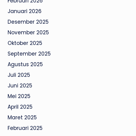
Februari 2026
Januari 2026
Desember 2025
November 2025
Oktober 2025
September 2025
Agustus 2025
Juli 2025
Juni 2025
Mei 2025
April 2025
Maret 2025
Februari 2025