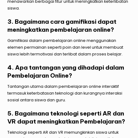
menawarkan berbagai fitur untuk meningkatkan keterlibatan
siswa.
3. Bagaimana cara gamifikasi dapat
meningkatkan pembelajaran online?
Gamifikasi dalam pembelajaran online menggunakan
elemen permainan seperti poin dan level untuk membuat
siswa lebih termotivasi dan terlibat dalam proses belajar.
4. Apa tantangan yang dihadapi dalam
Pembelajaran Online?
Tantangan utama dalam pembelajaran online interaktif
termasuk keterbatasan teknologi dan kurangnya interaksi
sosial antara siswa dan guru.
5. Bagaimana teknologi seperti AR dan
VR dapat meningkatkan Pembelajaran?
Teknologi seperti AR dan VR memungkinkan siswa untuk