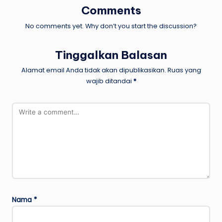
Comments
No comments yet. Why don’t you start the discussion?
Tinggalkan Balasan
Alamat email Anda tidak akan dipublikasikan.
Ruas yang
wajib ditandai
*
Nama
*