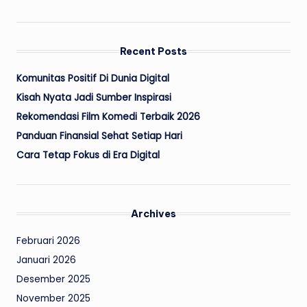
Recent Posts
Komunitas Positif Di Dunia Digital
Kisah Nyata Jadi Sumber Inspirasi
Rekomendasi Film Komedi Terbaik 2026
Panduan Finansial Sehat Setiap Hari
Cara Tetap Fokus di Era Digital
Archives
Februari 2026
Januari 2026
Desember 2025
November 2025