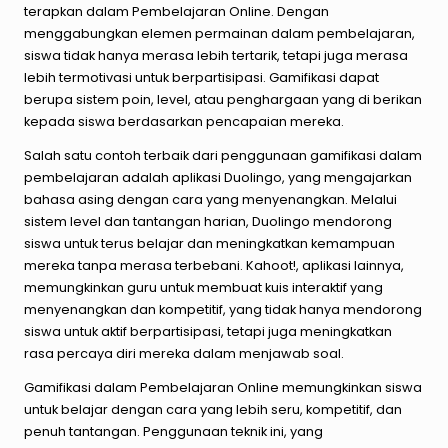
terapkan dalam Pembelajaran Online. Dengan
menggabungkan elemen permainan dalam pembelajaran,
siswa tidak hanya merasa lebih tertarik, tetapi juga merasa
lebih termotivasi untuk berpartisipasi. Gamifikasi dapat
berupa sistem poin, level, atau penghargaan yang di berikan
kepada siswa berdasarkan pencapaian mereka.
Salah satu contoh terbaik dari penggunaan gamifikasi dalam
pembelajaran adalah aplikasi Duolingo, yang mengajarkan
bahasa asing dengan cara yang menyenangkan. Melalui
sistem level dan tantangan harian, Duolingo mendorong
siswa untuk terus belajar dan meningkatkan kemampuan
mereka tanpa merasa terbebani. Kahoot!, aplikasi lainnya,
memungkinkan guru untuk membuat kuis interaktif yang
menyenangkan dan kompetitif, yang tidak hanya mendorong
siswa untuk aktif berpartisipasi, tetapi juga meningkatkan
rasa percaya diri mereka dalam menjawab soal.
Gamifikasi dalam Pembelajaran Online memungkinkan siswa
untuk belajar dengan cara yang lebih seru, kompetitif, dan
penuh tantangan. Penggunaan teknik ini, yang