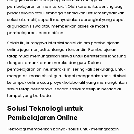
pembelajaran online interaktif. Oleh karena itu, penting bagi
pihak sekolah atau lembaga pendidikan untuk menyediakan
solusi alternatif, seperti menyediakan perangkat yang dapat
di gunakan siswa atau memberikan akses ke materi
pembelajaran secara offline.
Selain itu, kurangnya interaksi sosial dalam pembelajaran
online juga menjadi tantangan tersendiri. Pembelajaran
tatap muka memungkinkan siswa untuk berinteraksi langsung
dengan teman-teman mereka dan guru. Dalam
pembelajaran online, interaksi ini sering kali berkurang. Untuk
mengatasi masalah ini, guru dapat mengadakan sesi di skusi
kelompok online atau proyek kolaboratif yang memungkinkan
siswa tetap berinteraksi secara sosial meskipun berada di
tempat yang berbeda.
Solusi Teknologi untuk
Pembelajaran Online
Teknologi memberikan banyak solusi untuk meningkatkan