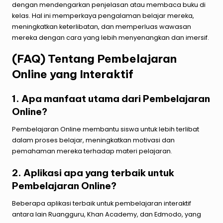
dengan mendengarkan penjelasan atau membaca buku di
kelas. Hal ini memperkaya pengalaman belajar mereka,
meningkatkan keterlibatan, dan memperluas wawasan
mereka dengan cara yang lebih menyenangkan dan imersif.
(FAQ) Tentang Pembelajaran
Online yang Interaktif
1. Apa manfaat utama dari Pembelajaran
Online?
Pembelajaran Online membantu siswa untuk lebih terlibat
dalam proses belajar, meningkatkan motivasi dan
pemahaman mereka terhadap materi pelajaran.
2. Aplikasi apa yang terbaik untuk
Pembelajaran Online?
Beberapa aplikasi terbaik untuk pembelajaran interaktif
antara lain Ruangguru, Khan Academy, dan Edmodo, yang