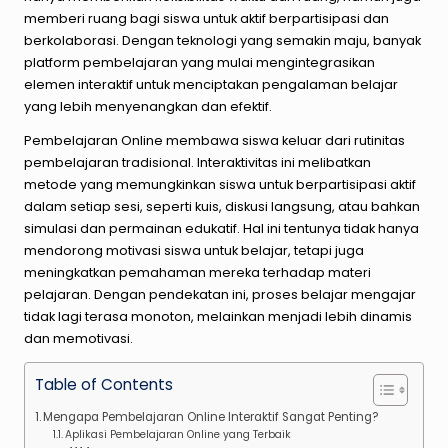
memberi ruang bagi siswa untuk aktif berpartisipasi dan
berkolaborasi. Dengan teknologi yang semakin maju, banyak
platform pembelajaran yang mulai mengintegrasikan
elemen interaktif untuk menciptakan pengalaman belajar
yang lebih menyenangkan dan efektif.
Pembelajaran Online membawa siswa keluar dari rutinitas
pembelajaran tradisional. Interaktivitas ini melibatkan
metode yang memungkinkan siswa untuk berpartisipasi aktif
dalam setiap sesi, seperti kuis, diskusi langsung, atau bahkan
simulasi dan permainan edukatif. Hal ini tentunya tidak hanya
mendorong motivasi siswa untuk belajar, tetapi juga
meningkatkan pemahaman mereka terhadap materi
pelajaran. Dengan pendekatan ini, proses belajar mengajar
tidak lagi terasa monoton, melainkan menjadi lebih dinamis
dan memotivasi.
Table of Contents
Mengapa Pembelajaran Online Interaktif Sangat Penting?
Aplikasi Pembelajaran Online yang Terbaik