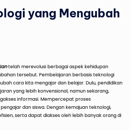
ologi yang Mengubah
kan
telah merevolusi berbagai aspek kehidupan
rubahan tersebut. Pembelajaran berbasis teknologi
gubah cara kita mengajar dan belajar. Dulu, pendidikan
jaran yang lebih konvensional, namun sekarang,
gakses informasi. Mempercepat proses
 pengajar dan siswa. Dengan kemajuan teknologi,
 efisien, serta dapat diakses oleh lebih banyak orang di