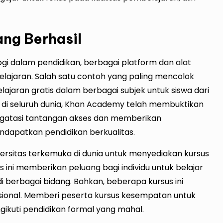
ang Berhasil
i dalam pendidikan, berbagai platform dan alat
lajaran. Salah satu contoh yang paling mencolok
ajaran gratis dalam berbagai subjek untuk siswa dari
na di seluruh dunia, Khan Academy telah membuktikan
ngatasi tantangan akses dan memberikan
ndapatkan pendidikan berkualitas.
ersitas terkemuka di dunia untuk menyediakan kursus
us ini memberikan peluang bagi individu untuk belajar
i berbagai bidang. Bahkan, beberapa kursus ini
asional. Memberi peserta kursus kesempatan untuk
kuti pendidikan formal yang mahal.