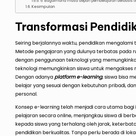
5. Bagaimana masa depan pembelajaran berbasis tek
Kesimpulan
Transformasi Pendidi
Seiring berjalannya waktu, pendidikan mengalami t
Metode pengajaran yang dulunya terbatas pada ru
dengan penggunaan teknologi yang memungkinkan 
teknologi memungkinkan siswa untuk mengakses ma
Dengan adanya
platform e-learning
, siswa bisa 
belajar yang sesuai dengan kebutuhan pribadi, d
personal.
Konsep e-learning telah menjadi cara utama bagi 
pelajaran secara online, menjangkau siswa di ber
kepada siswa yang terhalang oleh jarak, keterba
pendidikan berkualitas. Tanpa perlu berada di loka