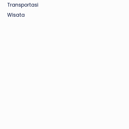
Transportasi
Wisata