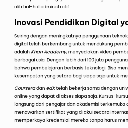
alih hal-hal administratif.
Inovasi Pendidikan Digital y
Seiring dengan meningkatnya penggunaan teknolog
digital telah berkembang untuk mendukung pembe
adalah
Khan Academy
, menyediakan video pembel
berbagai usia. Dengan lebih dari 100 juta penggu
bahwa pembelajaran berbasis teknologi. Bisa me
kesempatan yang setara bagi siapa saja untuk me
Coursera
dan
edX
telah bekerja sama dengan univ
online yang dapat di akses siapa saja. Kursus-kurs
langsung dari pengajar dan akademisi terkemuka d
menawarkan sertifikat yang di akui secara intern
memperkaya kredensial mereka tanpa harus mengi