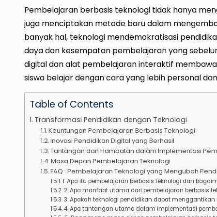
Pembelajaran berbasis teknologi tidak hanya meng
juga menciptakan metode baru dalam mengemba
banyak hal, teknologi mendemokratisasi pendidi
daya dan kesempatan pembelajaran yang sebelumn
digital dan alat pembelajaran interaktif membawa 
siswa belajar dengan cara yang lebih personal da
Table of Contents
Transformasi Pendidikan dengan Teknologi
Keuntungan Pembelajaran Berbasis Teknologi
Inovasi Pendidikan Digital yang Berhasil
Tantangan dan Hambatan dalam Implementasi Pemb
Masa Depan Pembelajaran Teknologi
FAQ : Pembelajaran Teknologi yang Mengubah Pend
1. Apa itu pembelajaran berbasis teknologi dan bag
2. Apa manfaat utama dari pembelajaran berbasis te
3. Apakah teknologi pendidikan dapat menggantikan 
4. Apa tantangan utama dalam implementasi pembela