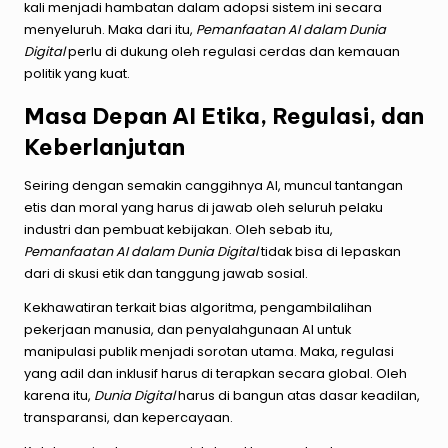
kali menjadi hambatan dalam adopsi sistem ini secara
menyeluruh. Maka dari itu,
Pemanfaatan AI dalam Dunia
Digital
perlu di dukung oleh regulasi cerdas dan kemauan
politik yang kuat.
Masa Depan AI Etika, Regulasi, dan
Keberlanjutan
Seiring dengan semakin canggihnya AI, muncul tantangan
etis dan moral yang harus di jawab oleh seluruh pelaku
industri dan pembuat kebijakan. Oleh sebab itu,
Pemanfaatan AI dalam Dunia Digital
tidak bisa di lepaskan
dari di skusi etik dan tanggung jawab sosial.
Kekhawatiran terkait bias algoritma, pengambilalihan
pekerjaan manusia, dan penyalahgunaan AI untuk
manipulasi publik menjadi sorotan utama. Maka, regulasi
yang adil dan inklusif harus di terapkan secara global. Oleh
karena itu,
Dunia Digital
harus di bangun atas dasar keadilan,
transparansi, dan kepercayaan.