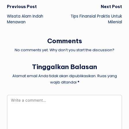
Post
Previous Post
Next Post
Wisata Alam Indah
Tips Finansial Praktis Untuk
navigation
Menawan
Milenial
Comments
No comments yet. Why don’t you start the discussion?
Tinggalkan Balasan
Alamat email Anda tidak akan dipublikasikan.
Ruas yang
wajib ditandai
*