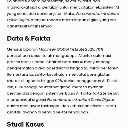
Kolaborasi antara pemerintah, sektor swasta, dan
masyarakat sipil di perlukan untuk menciptakan ekosistem AI
yang sehat dan berkelanjutan. Maka,
Pemanfaatan AI dalam
Dunia Digital
menjadi fondasi masa depan digital yang etis
dan inklusif untuk semua.
Data & Fakta
Menurut laporan
McKinsey Global Institute
2025, 70%
perusahaan besar telah mengadopsi AI untuk automasi
proses bisnis utama. Chatbot berbasis AI menyumbang
penghematan biaya operasional hingga $8 miliar per tahun.
Sementara itu, sektor kesehatan mencatat peningkatan
akurasi di agnosis hingga 92% berkat penggunaan AI. Di sisi
lain, 63% pengguna internet global merasa nyaman
berinteraksi dengan sistem berbasis AI. Fakta-fakta tersebut
memperkuat urgensi
Pemanfaatan AI dalam Dunia Digital
dalam menjawab tantangan dan kebutuhan efisiensi serta
kualitas layanan di semua sektor kehidupan.
Studi Kasus