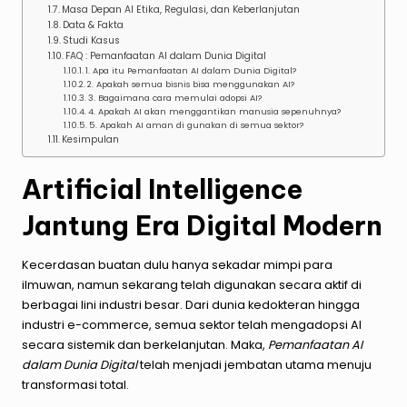
Masa Depan AI Etika, Regulasi, dan Keberlanjutan
Data & Fakta
Studi Kasus
FAQ : Pemanfaatan AI dalam Dunia Digital
1. Apa itu Pemanfaatan AI dalam Dunia Digital?
2. Apakah semua bisnis bisa menggunakan AI?
3. Bagaimana cara memulai adopsi AI?
4. Apakah AI akan menggantikan manusia sepenuhnya?
5. Apakah AI aman di gunakan di semua sektor?
Kesimpulan
Artificial Intelligence
Jantung Era Digital Modern
Kecerdasan buatan dulu hanya sekadar mimpi para
ilmuwan, namun sekarang telah digunakan secara aktif di
berbagai lini industri besar. Dari dunia kedokteran hingga
industri e-commerce, semua sektor telah mengadopsi AI
secara sistemik dan berkelanjutan. Maka,
Pemanfaatan AI
dalam Dunia Digital
telah menjadi jembatan utama menuju
transformasi total.