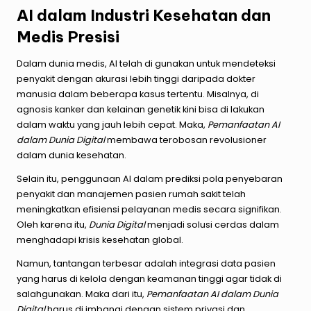
AI dalam Industri Kesehatan dan
Medis Presisi
Dalam dunia medis, AI telah di gunakan untuk mendeteksi
penyakit dengan akurasi lebih tinggi daripada dokter
manusia dalam beberapa kasus tertentu. Misalnya, di
agnosis kanker dan kelainan genetik kini bisa di lakukan
dalam waktu yang jauh lebih cepat. Maka,
Pemanfaatan AI
dalam Dunia Digital
membawa terobosan revolusioner
dalam dunia kesehatan.
Selain itu, penggunaan AI dalam prediksi pola penyebaran
penyakit dan manajemen pasien rumah sakit telah
meningkatkan efisiensi pelayanan medis secara signifikan.
Oleh karena itu,
Dunia Digital
menjadi solusi cerdas dalam
menghadapi krisis kesehatan global.
Namun, tantangan terbesar adalah integrasi data pasien
yang harus di kelola dengan keamanan tinggi agar tidak di
salahgunakan. Maka dari itu,
Pemanfaatan AI dalam Dunia
Digital
harus di imbangi dengan sistem privasi dan