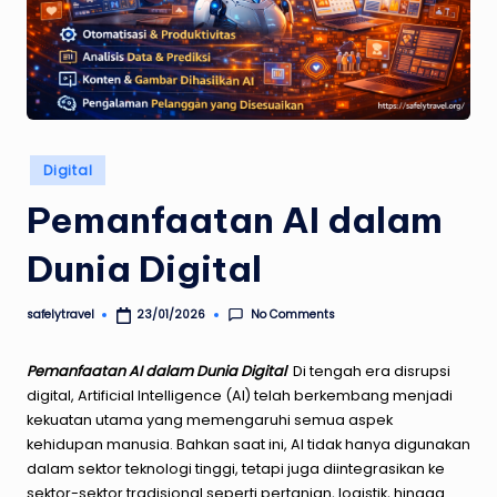
Posted
Digital
in
Pemanfaatan AI dalam
Dunia Digital
No Comments
safelytravel
23/01/2026
Posted
by
Pemanfaatan AI dalam Dunia Digital
Di tengah era disrupsi
digital, Artificial Intelligence (AI) telah berkembang menjadi
kekuatan utama yang memengaruhi semua aspek
kehidupan manusia. Bahkan saat ini, AI tidak hanya digunakan
dalam sektor teknologi tinggi, tetapi juga diintegrasikan ke
sektor-sektor tradisional seperti pertanian, logistik, hingga