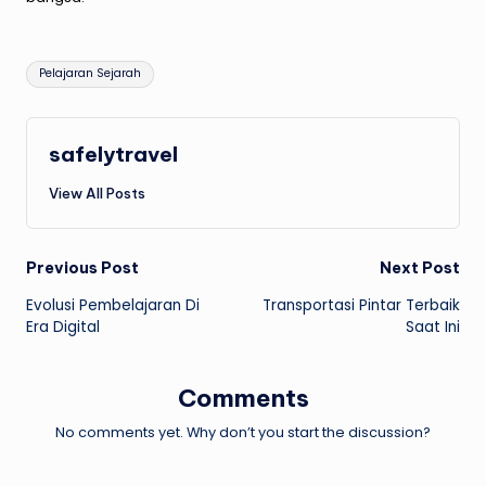
Tags:
Pelajaran Sejarah
safelytravel
View All Posts
Post
Previous Post
Next Post
Evolusi Pembelajaran Di
Transportasi Pintar Terbaik
navigation
Era Digital
Saat Ini
Comments
No comments yet. Why don’t you start the discussion?