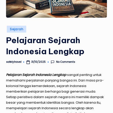
Posted
Sejarah
in
Pelajaran Sejarah
Indonesia Lengkap
No Comments
safelytravel
31/10/2025
Posted
by
Pelajaran Sejarah Indonesia Lengkap
sangat penting untuk
memahami perjalanan panjang bangsa ini. Dari masa pra-
kolonial hingga kemerdekaan, sejarah Indonesia
memberikan pelajaran berharga bagi generasi muda.
Setiap peristiwa dalam sejarah negara ini memiliki dampak
besar yang membentuk identitas bangsa. Oleh karena itu,
mempelajari sejarah Indonesia secara lengkap akan