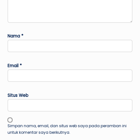
Nama
*
Email
*
Situs Web
Simpan nama, email, dan situs web saya pada peramban ini
untuk komentar saya berikutnya.