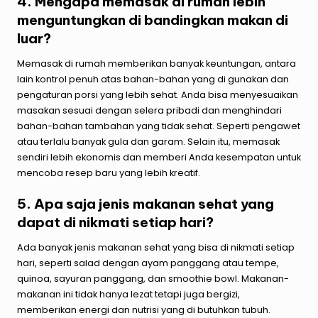
4. Mengapa memasak di rumah lebih
menguntungkan di bandingkan makan di
luar?
Memasak di rumah memberikan banyak keuntungan, antara
lain kontrol penuh atas bahan-bahan yang di gunakan dan
pengaturan porsi yang lebih sehat. Anda bisa menyesuaikan
masakan sesuai dengan selera pribadi dan menghindari
bahan-bahan tambahan yang tidak sehat. Seperti pengawet
atau terlalu banyak gula dan garam. Selain itu, memasak
sendiri lebih ekonomis dan memberi Anda kesempatan untuk
mencoba resep baru yang lebih kreatif.
5. Apa saja jenis makanan sehat yang
dapat di nikmati setiap hari?
Ada banyak jenis makanan sehat yang bisa di nikmati setiap
hari, seperti salad dengan ayam panggang atau tempe,
quinoa, sayuran panggang, dan smoothie bowl. Makanan-
makanan ini tidak hanya lezat tetapi juga bergizi,
memberikan energi dan nutrisi yang di butuhkan tubuh.