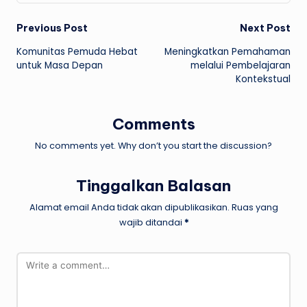
Post
Previous Post
Next Post
Komunitas Pemuda Hebat
Meningkatkan Pemahaman
navigation
untuk Masa Depan
melalui Pembelajaran
Kontekstual
Comments
No comments yet. Why don’t you start the discussion?
Tinggalkan Balasan
Alamat email Anda tidak akan dipublikasikan.
Ruas yang
wajib ditandai
*