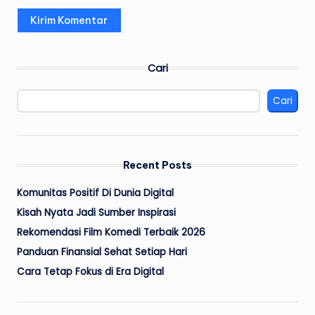
Cari
Cari
Recent Posts
Komunitas Positif Di Dunia Digital
Kisah Nyata Jadi Sumber Inspirasi
Rekomendasi Film Komedi Terbaik 2026
Panduan Finansial Sehat Setiap Hari
Cara Tetap Fokus di Era Digital