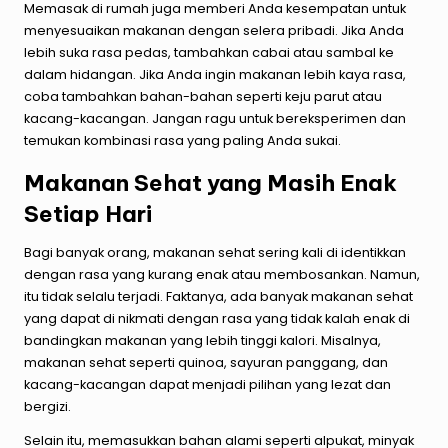
Memasak di rumah juga memberi Anda kesempatan untuk
menyesuaikan makanan dengan selera pribadi. Jika Anda
lebih suka rasa pedas, tambahkan cabai atau sambal ke
dalam hidangan. Jika Anda ingin makanan lebih kaya rasa,
coba tambahkan bahan-bahan seperti keju parut atau
kacang-kacangan. Jangan ragu untuk bereksperimen dan
temukan kombinasi rasa yang paling Anda sukai.
Makanan Sehat yang Masih Enak
Setiap Hari
Bagi banyak orang, makanan sehat sering kali di identikkan
dengan rasa yang kurang enak atau membosankan. Namun,
itu tidak selalu terjadi. Faktanya, ada banyak makanan sehat
yang dapat di nikmati dengan rasa yang tidak kalah enak di
bandingkan makanan yang lebih tinggi kalori. Misalnya,
makanan sehat seperti quinoa, sayuran panggang, dan
kacang-kacangan dapat menjadi pilihan yang lezat dan
bergizi.
Selain itu, memasukkan bahan alami seperti alpukat, minyak