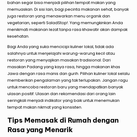
bahan segar bisa menjadi pilihan tempat makan yang
memuaskan. Di sisi lain, bagi pecinta makanan sehat, banyak
juga restoran yang menawarkan menu organik dan
vegetarian, seperti SaladStop!. Yang memungkinkan Anda
menikmati makanan lezat tanpa rasa khawatir akan dampak
kesehatan.
Bagi Anda yang suka mencicipi kuliner lokal, tidak ada
salahnya untuk menjelajahi warung-warung kecil atau
restoran yang menyajikan masakan tradisional. Dari
masakan Padang yang kaya rasa, hingga makanan khas
Jawa dengan rasa manis dan gurih. Pilihan kuliner lokal selalu
memberikan pengalaman yang tak terlupakan. Jangan ragu
untuk mencoba restoran baru yang mendapatkan banyak
ulasan positif. Ulasan dan rekomendasi dari orang lain
seringkali menjadi indikator yang baik untuk menemukan
tempat makan nikmat yang konsisten.
Tips Memasak di Rumah dengan
Rasa yang Menarik