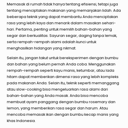
Memasak di rumah tidak hanya tentang efisiensi, tetapi juga
tentang menciptakan makanan yang memanjakan lidah. Ada
beberapa teknik yang dapat membantu Anda menciptakan
rasa yang lebih kaya dan menarik dalam masakan sehari-
hari. Pertama, penting untuk memilih bahan-bahan yang
segar dan berkualitas. Sayuran segar, daging tanpa lemak,
serta rempah-rempah alami adalah kunci untuk
menghasilkan hidangan yang nikmat.
Selain itu, jangan takut untuk bereksperimen dengan bumbu
dan bahan yang belum pernah Anda coba. Menggunakan
rempah-rempah seperti kayu manis, ketumbar, atau lada
hitam dapat memberikan dimensi rasa yang lebih kompleks
pada makanan Anda. Selain itu, teknik seperti memanggang
atau slow-cooking bisa mengeluarkan rasa alami dari
bahan-bahan yang Anda masak. Anda bisa mencoba
membuat ayam panggang dengan bumbu rosemary dan
lemon, yang memberikan rasa segar dan harum. Atau
mencoba memasak ikan dengan bumbu kecap manis yang
khas Indonesia.