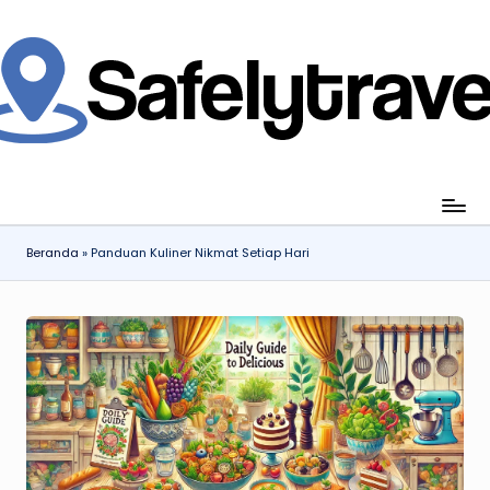
Skip
to
content
jahi
ia
gan
ang
Beranda
»
Panduan Kuliner Nikmat Setiap Hari