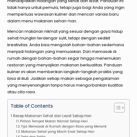
mendapatkan hidangan yang sehat dan lezat. Panduan ini
tidak hanya untuk pemula, tetapi juga bagi Anda yang ingin
memperluas wawasan kuliner dan mencari variasi baru
dalam menu makanan sehari-hari.
Mencari makanan nikmat yang sesuai dengan gaya hidup
sehat mungkin terdengar sulit, tetapi dengan sedikit
kreativitas. Anda bisa mengolah bahan-bahan sederhana
menjadi hidangan yang memuaskan. Dari memasak di
rumah dengan bahan-bahan segar hingga menemukan
restoran yang menyajikan makanan berkualitas. Panduan
kuliner ini akan memberikan langkah-langkah praktis yang
bisa di ikuti. Jadikan setiap makan sebagai pengalaman
yang menyenangkan tanpa harus mengorbankan kualitas
atau cita rasa.
Table of Contents
Resep Makanan Sehat dan Lezat Setiap Hari
Pilihan Tempat Makan Nikmat Setiap Hari
Tips Memasak di Rumah dengan Rasa yang Menarik
Makanan Sehat yang Masih Enak Setiap Hari
Data dan Fakta