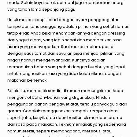
madu. Selain kaya serat, oatmeal juga memberikan energi
yang tahan lama sepanjang pagi.
Untuk makan siang, salad dengan ayam panggang atau
tempe dan tahu panggang adalah pilihan yang sehat namun
tetap enak. Anda bisa menambahkannya dengan dressing
dari yogurt alami, yang lebih sehat dan memberikan rasa
asam yang menyegarkan. Saat makan malam, pasta
dengan saus tomat dan sayuran bisa menjadi pilihan yang
ringan namun mengenyangkan. Kuncinya adalah
memadukan bahan yang sehat dengan bumbu yang tepat
untuk menghasilkan rasa yang tidak kalah nikmat dengan
makanan berlemak.
Selain itu, memasak sendiri di rumah memungkinkan Anda
mengontrol bahan-bahan yang di gunakan. Hindari
penggunaan bahan pengawet atau terlalu banyak gula dan
garam. Cobalah menggunakan rempah-rempah alami
seperti jahe, kunyit, atau daun basil untuk memberi aroma
dan rasa pada masakan. Teknik memasak yang sederhana
namun efektif, seperti memanggang, merebus, atau