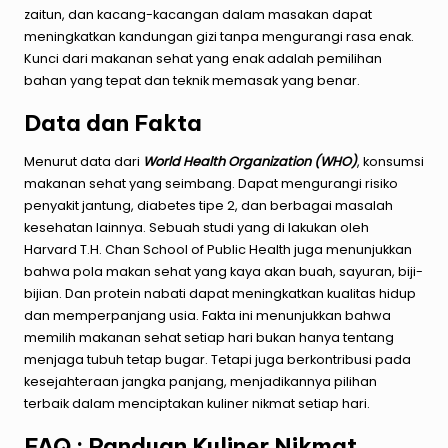
zaitun, dan kacang-kacangan dalam masakan dapat
meningkatkan kandungan gizi tanpa mengurangi rasa enak.
Kunci dari makanan sehat yang enak adalah pemilihan
bahan yang tepat dan teknik memasak yang benar.
Data dan Fakta
Menurut data dari
World Health Organization (WHO)
, konsumsi
makanan sehat yang seimbang. Dapat mengurangi risiko
penyakit jantung, diabetes tipe 2, dan berbagai masalah
kesehatan lainnya. Sebuah studi yang di lakukan oleh
Harvard T.H. Chan School of Public Health juga menunjukkan
bahwa pola makan sehat yang kaya akan buah, sayuran, biji-
bijian. Dan protein nabati dapat meningkatkan kualitas hidup
dan memperpanjang usia. Fakta ini menunjukkan bahwa
memilih makanan sehat setiap hari bukan hanya tentang
menjaga tubuh tetap bugar. Tetapi juga berkontribusi pada
kesejahteraan jangka panjang, menjadikannya pilihan
terbaik dalam menciptakan kuliner nikmat setiap hari.
FAQ : Panduan Kuliner Nikmat