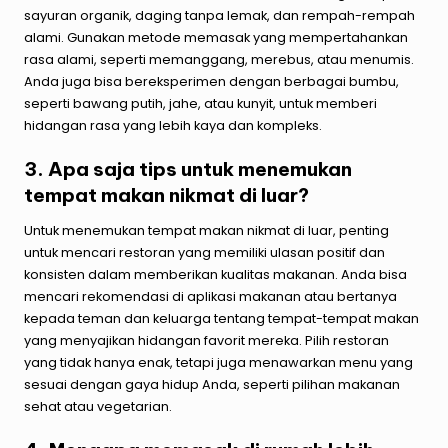
sayuran organik, daging tanpa lemak, dan rempah-rempah
alami. Gunakan metode memasak yang mempertahankan
rasa alami, seperti memanggang, merebus, atau menumis.
Anda juga bisa bereksperimen dengan berbagai bumbu,
seperti bawang putih, jahe, atau kunyit, untuk memberi
hidangan rasa yang lebih kaya dan kompleks.
3. Apa saja tips untuk menemukan
tempat makan nikmat di luar?
Untuk menemukan tempat makan nikmat di luar, penting
untuk mencari restoran yang memiliki ulasan positif dan
konsisten dalam memberikan kualitas makanan. Anda bisa
mencari rekomendasi di aplikasi makanan atau bertanya
kepada teman dan keluarga tentang tempat-tempat makan
yang menyajikan hidangan favorit mereka. Pilih restoran
yang tidak hanya enak, tetapi juga menawarkan menu yang
sesuai dengan gaya hidup Anda, seperti pilihan makanan
sehat atau vegetarian.