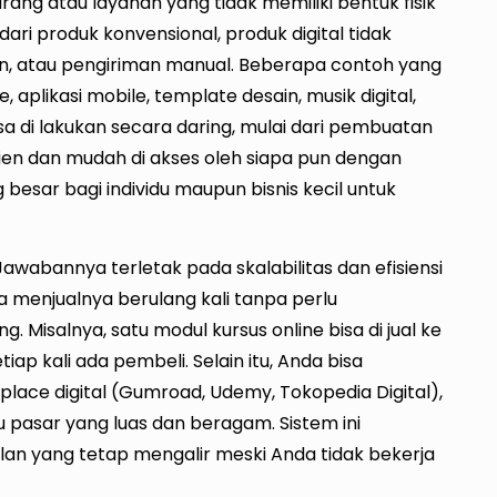
ang atau layanan yang tidak memiliki bentuk fisik
ari produk konvensional, produk digital tidak
atau pengiriman manual. Beberapa contoh yang
e, aplikasi mobile, template desain, musik digital,
sa di lakukan secara daring, mulai dari pembuatan
fisien dan mudah di akses oleh siapa pun dengan
esar bagi individu maupun bisnis kecil untuk
awabannya terletak pada skalabilitas dan efisiensi
isa menjualnya berulang kali tanpa perlu
Misalnya, satu modul kursus online bisa di jual ke
ap kali ada pembeli. Selain itu, Anda bisa
ace digital (Gumroad, Udemy, Tokopedia Digital),
u pasar yang luas dan beragam. Sistem ini
n yang tetap mengalir meski Anda tidak bekerja