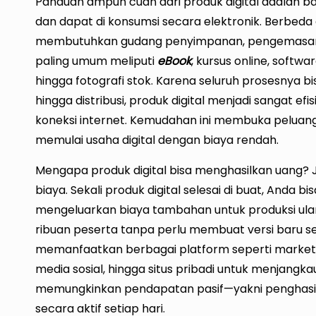
Panduan ampuh cuan dari produk digital adalah bar
dan dapat di konsumsi secara elektronik. Berbeda d
membutuhkan gudang penyimpanan, pengemasan, 
paling umum meliputi
eBook
, kursus online, softwar
hingga fotografi stok. Karena seluruh prosesnya bi
hingga distribusi, produk digital menjadi sangat e
koneksi internet. Kemudahan ini membuka peluang b
memulai usaha digital dengan biaya rendah.
Mengapa produk digital bisa menghasilkan uang? J
biaya. Sekali produk digital selesai di buat, Anda b
mengeluarkan biaya tambahan untuk produksi ulang. 
ribuan peserta tanpa perlu membuat versi baru seti
memanfaatkan berbagai platform seperti marketpl
media sosial, hingga situs pribadi untuk menjangka
memungkinkan pendapatan pasif—yakni penghasila
secara aktif setiap hari.