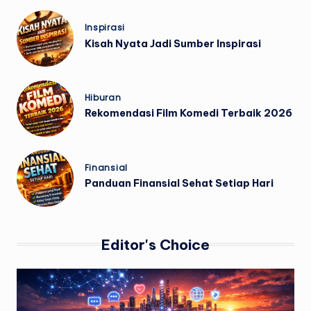
Posted
Inspirasi
in
Kisah Nyata Jadi Sumber Inspirasi
Posted
Hiburan
in
Rekomendasi Film Komedi Terbaik 2026
Posted
Finansial
in
Panduan Finansial Sehat Setiap Hari
Editor's Choice