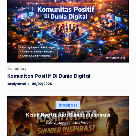
Posted
Komunitas
in
Komunitas Positif Di Dunia Digital
safelytravel
06/02/2026
Posted
by
Posted
Inspirasi
in
Kisah Nyata Jadi Sumber Inspirasi
safelytravel
05/02/2026
Posted
by