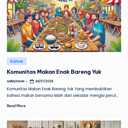
Posted
Kuliner
in
Komunitas Makan Enak Bareng Yuk
safelytravel
24/07/2025
Posted
by
Komunitas Makan Enak Bareng Yuk Yang membuktikan
bahwa makan bersama lebih dari sekadar mengisi perut…
Read More