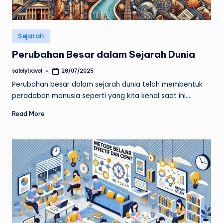
Posted
Sejarah
in
Perubahan Besar dalam Sejarah Dunia
safelytravel
26/07/2025
Posted
by
Perubahan besar dalam sejarah dunia telah membentuk
peradaban manusia seperti yang kita kenal saat ini.…
Read More