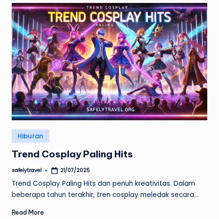
Posted
Hiburan
in
Trend Cosplay Paling Hits
safelytravel
21/07/2025
Posted
by
Trend Cosplay Paling Hits dan penuh kreativitas. Dalam
beberapa tahun terakhir, tren cosplay meledak secara…
Read More