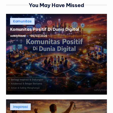
You May Have Missed
Posted
Komunitas
in
Komunitas Positif Di Dunia Digital
safelytravel
06/02/2026
Posted
by
Posted
Inspirasi
in