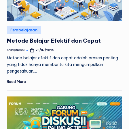
Posted
Pembelajaran
in
Metode Belajar Efektif dan Cepat
safelytravel
25/07/2025
Posted
by
Metode belajar efektif dan cepat adalah proses penting
yang tidak hanya membantu kita mengumpulkan
pengetahuan,…
Read More