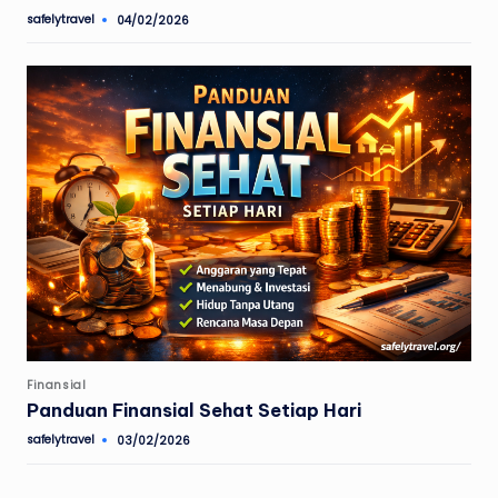
safelytravel
04/02/2026
Posted
by
Posted
Finansial
in
Panduan Finansial Sehat Setiap Hari
safelytravel
03/02/2026
Posted
by