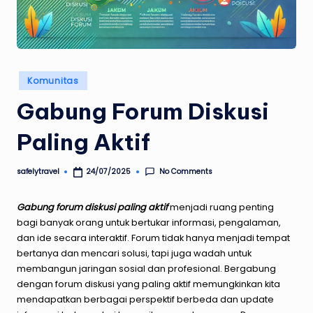
Posted
Komunitas
in
Gabung Forum Diskusi
Paling Aktif
No Comments
safelytravel
24/07/2025
Posted
by
Gabung
forum
diskusi
paling
aktif
menjadi ruang penting
bagi banyak orang untuk bertukar informasi, pengalaman,
dan ide secara interaktif. Forum tidak hanya menjadi tempat
bertanya dan mencari solusi, tapi juga wadah untuk
membangun jaringan sosial dan profesional. Bergabung
dengan forum diskusi yang paling aktif memungkinkan kita
mendapatkan berbagai perspektif berbeda dan update