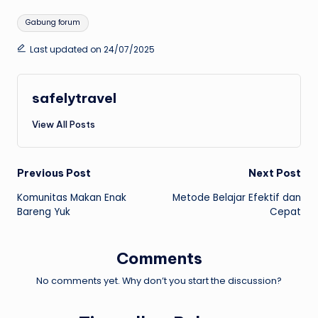
Tags:
Gabung forum
Last updated on 24/07/2025
safelytravel
View All Posts
Post
Previous Post
Next Post
Komunitas Makan Enak
Metode Belajar Efektif dan
navigation
Bareng Yuk
Cepat
Comments
No comments yet. Why don’t you start the discussion?