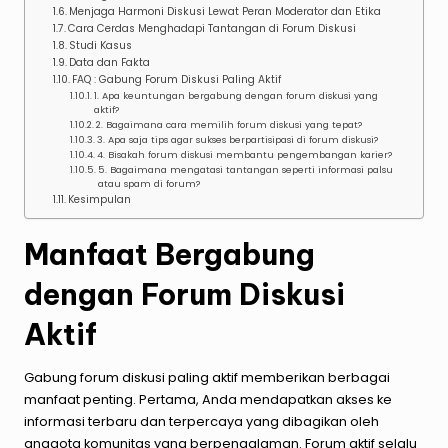
Menjaga Harmoni Diskusi Lewat Peran Moderator dan Etika
Cara Cerdas Menghadapi Tantangan di Forum Diskusi
Studi Kasus
Data dan Fakta
FAQ : Gabung Forum Diskusi Paling Aktif
1. Apa keuntungan bergabung dengan forum diskusi yang
aktif?
2. Bagaimana cara memilih forum diskusi yang tepat?
3. Apa saja tips agar sukses berpartisipasi di forum diskusi?
4. Bisakah forum diskusi membantu pengembangan karier?
5. Bagaimana mengatasi tantangan seperti informasi palsu
atau spam di forum?
Kesimpulan
Manfaat Bergabung
dengan Forum Diskusi
Aktif
Gabung
forum
diskusi
paling
aktif
memberikan berbagai
manfaat penting. Pertama, Anda mendapatkan akses ke
informasi terbaru dan terpercaya yang dibagikan oleh
anggota komunitas yang berpengalaman. Forum aktif selalu