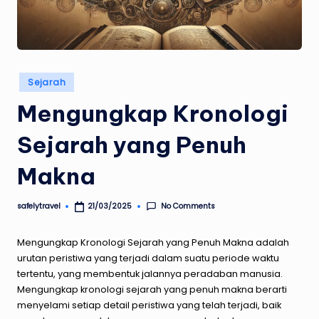
Posted
Sejarah
in
Mengungkap Kronologi
Sejarah yang Penuh
Makna
No Comments
safelytravel
21/03/2025
Posted
by
Mengungkap Kronologi Sejarah yang Penuh Makna
adalah
urutan peristiwa yang terjadi dalam suatu periode waktu
tertentu, yang membentuk jalannya peradaban manusia.
Mengungkap kronologi sejarah yang penuh makna berarti
menyelami setiap detail peristiwa yang telah terjadi, baik