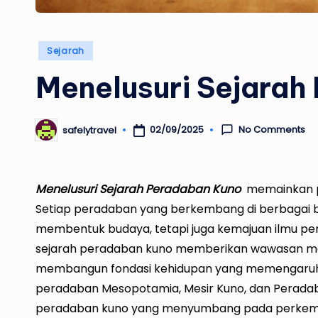
Posted
Sejarah
in
Menelusuri Sejarah
No Comments
02/09/2025
safelytravel
Posted
by
Menelusuri Sejarah Peradaban Kuno
memainkan p
Setiap peradaban yang berkembang di berbagai 
membentuk budaya, tetapi juga kemajuan ilmu penge
sejarah peradaban kuno memberikan wawasan m
membangun fondasi kehidupan yang memengaruhi 
peradaban Mesopotamia, Mesir Kuno, dan Peradab
peradaban kuno yang menyumbang pada perkem