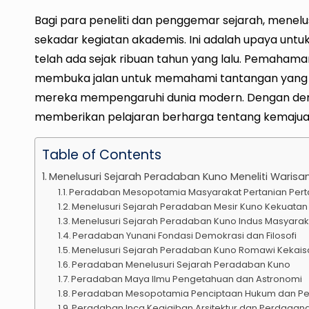
Bagi para peneliti dan penggemar sejarah, menelus
sekadar kegiatan akademis. Ini adalah upaya untuk
telah ada sejak ribuan tahun yang lalu. Pemaha
membuka jalan untuk memahami tantangan yang di
mereka mempengaruhi dunia modern. Dengan demi
memberikan pelajaran berharga tentang kemajua
Table of Contents
Menelusuri Sejarah Peradaban Kuno Meneliti Warisa
Peradaban Mesopotamia Masyarakat Pertanian Per
Menelusuri Sejarah Peradaban Mesir Kuno Kekuatan 
Menelusuri Sejarah Peradaban Kuno Indus Masyaraka
Peradaban Yunani Fondasi Demokrasi dan Filosofi
Menelusuri Sejarah Peradaban Kuno Romawi Kekai
Peradaban Menelusuri Sejarah Peradaban Kuno
Peradaban Maya Ilmu Pengetahuan dan Astronomi
Peradaban Mesopotamia Penciptaan Hukum dan P
Peradaban Inca Keajaiban Arsitektur dan Perdagan