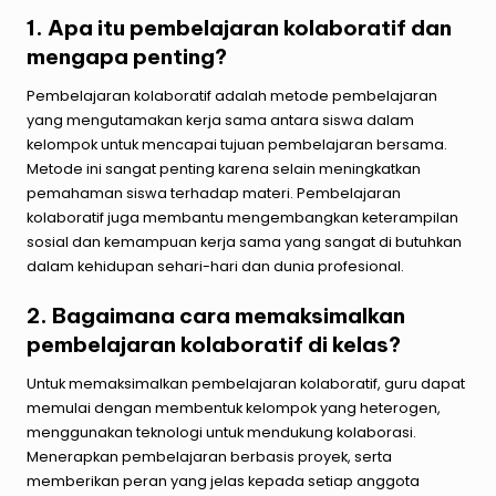
1.
Apa itu pembelajaran kolaboratif dan
mengapa penting?
Pembelajaran kolaboratif adalah metode pembelajaran
yang mengutamakan kerja sama antara siswa dalam
kelompok untuk mencapai tujuan pembelajaran bersama.
Metode ini sangat penting karena selain meningkatkan
pemahaman siswa terhadap materi. Pembelajaran
kolaboratif juga membantu mengembangkan keterampilan
sosial dan kemampuan kerja sama yang sangat di butuhkan
dalam kehidupan sehari-hari dan dunia profesional.
2. Bagaimana cara memaksimalkan
pembelajaran kolaboratif di kelas?
Untuk memaksimalkan pembelajaran kolaboratif, guru dapat
memulai dengan membentuk kelompok yang heterogen,
menggunakan teknologi untuk mendukung kolaborasi.
Menerapkan pembelajaran berbasis proyek, serta
memberikan peran yang jelas kepada setiap anggota