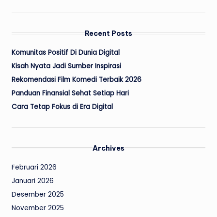
Recent Posts
Komunitas Positif Di Dunia Digital
Kisah Nyata Jadi Sumber Inspirasi
Rekomendasi Film Komedi Terbaik 2026
Panduan Finansial Sehat Setiap Hari
Cara Tetap Fokus di Era Digital
Archives
Februari 2026
Januari 2026
Desember 2025
November 2025