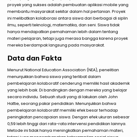
proyek yang sukses adalah pembuatan aplikasi mobile yang
membantu masyarakat sekitar dalam hal pertanian. Proyek
ini melibatkan kolaborasi antara siswa dari berbagai di siplin
ilmu, seperti teknologi, matematika, dan seni. Siswa tidak
hanya mendapatkan pemahaman lebih dalam tentang
materi pelajaran, tetapi juga merasa bangga karena proyek
mereka berdampak langsung pada masyarakat.
Data dan Fakta
Menurut National Education Association (NEA), penelitian
menunjukkan bahwa siswa yang terlibat dalam
pembelajaran kolaboratif cenderung memiliki hasil akademik
yang lebih baik. Di bandingkan dengan mereka yang belajar
secara individu. Sebuah studi yang di lakukan oleh John
Hattie, seorang pakar pendidikan. Menunjukkan bahwa
pembelajaran kolaboratif memiliki efek besar terhadap
peningkatan pencapaian siswa. Dengan efek ukuran sebesar
0,59 lebih tinggi dari rata-rata intervensi pendidikan lainnya.
Metode ini tidak hanya meningkatkan pemahaman materi,