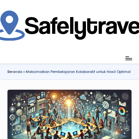
Skip
to
content
jahi
ia
gan
ang
Beranda
»
Maksimalkan Pembelajaran Kolaboratif untuk Hasil Optimal