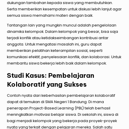
dukungan tambahan kepada siswa yang membutuhkan.
Serta memberikan kesempatan untuk diskusi lebih lanjut agar
semua siswa memahami materi dengan baik.
Tantangan lain yang mungkin muncul adalah pengelolaan
dinamika kelompok. Dalam kelompok yang besar, bisa saja
terjadi konflik atau ketidakseimbangan kontribusi antar
anggota. Untuk mengatasi masalah ini, guru dapat
memberikan pelatihan keterampilan sosial, seperti
komunikasi efektif, penyelesaian konflik, dan kolaborasi. Untuk
membantu siswa bekerja lebih baik dalam kelompok.
Studi Kasus: Pembelajaran
Kolaboratif yang Sukses
Contoh nyata dari keberhasilan pembelajaran kolaboratif
dapat di temukan di SMA Negeri 1 Bandung. Di mana
penerapan Project-Based Learning (PBL) telah berhasil
meningkatkan motivasi belajar siswa. Di sekolah ini, siswa di
bagi menjadi kelompok yang bekerja pada proyek-proyek
nyata yang terkait dengan pelajaran mereka. Salah satu