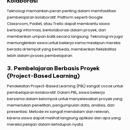
Kolaborasi
Teknologi memainkan peran penting dalam memfasilitasi
pembelajaran kolaboratif. Platform seperti Google
Classroom, Padlet, atau Trello dapat membantu siswa
berbagi informasi, berkolaborasi dalam proyek, dan
memberikan umpan balik secara langsung. Teknologi ini juga
memungkinkan siswa untuk bekerja sama meskipun mereka
berada di tempat yang berbeda, memberikan fleksibilitas
lebih dalam proses pembelajaran.
3. Pembelajaran Berbasis Proyek
(Project-Based Learning)
Pendekatan Project-Based Learning (PBL) sangat cocok untuk
pembelajaran kolaboratif. Dalam PBL, siswa bekerja
bersama dalam kelompok untuk menyelesaikan proyek yang
memerlukan penelitian, pengumpulan data, analisis, dan
presentasi. Metode ini sangat mendalam dan relevan,
karena siswa dapat melihat langsung aplikasi dari apa yang
mereka pelajari dalam kehidupan nyata.