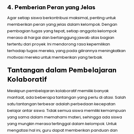
4. Pemberian Peran yang Jelas
Agar setiap siswa berkontribusi maksimal, penting untuk
memberikan peran yang jelas dalam kelompok. Dengan
pembagian tugas yang tepat, setiap anggota kelompok
merasa di hargai dan bertanggung jawab atas bagian
tertentu dari proyek. Ini mendorong rasa kepemilikan
terhadap tugas mereka, yang pada gilirannya meningkatkan
motivasi mereka untuk memberikan yang terbaik.
Tantangan dalam Pembelajaran
Kolaboratif
Meskipun pembelajaran kolaboratif memiliki banyak
manfaat, ada beberapa tantangan yang perlu di atasi. Salah
satu tantangan terbesar adalah perbedaan kecepatan
belajar antar siswa. Tidak semua siswa memiliki kemampuan
yang sama dalam memahami materi, sehingga ada siswa
yang mungkin merasa tertinggal dalam kelompok. Untuk
mengatasi hal ini, guru dapat memberikan panduan dan