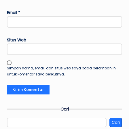
Email
*
Situs Web
Simpan nama, email, dan situs web saya pada peramban ini
untuk komentar saya berikutnya.
Cari
Cari