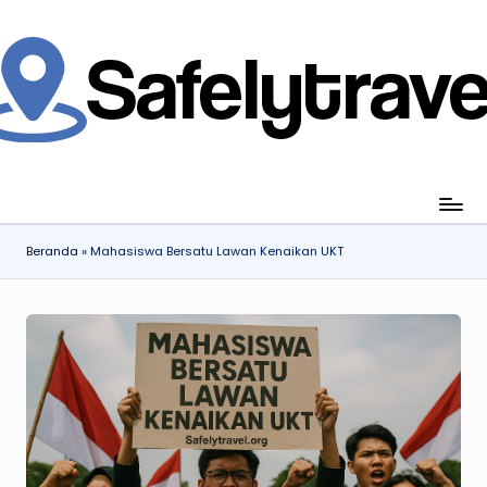
Skip
to
content
jahi
ia
gan
ang
Beranda
»
Mahasiswa Bersatu Lawan Kenaikan UKT