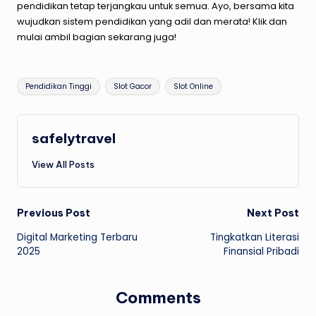
pendidikan
tetap terjangkau untuk semua. Ayo, bersama kita
wujudkan sistem pendidikan yang adil dan merata! Klik dan
mulai ambil bagian sekarang juga!
Tags:
Pendidikan Tinggi
Slot Gacor
Slot Online
safelytravel
View All Posts
Post
Previous Post
Next Post
Digital Marketing Terbaru
Tingkatkan Literasi
navigation
2025
Finansial Pribadi
Comments