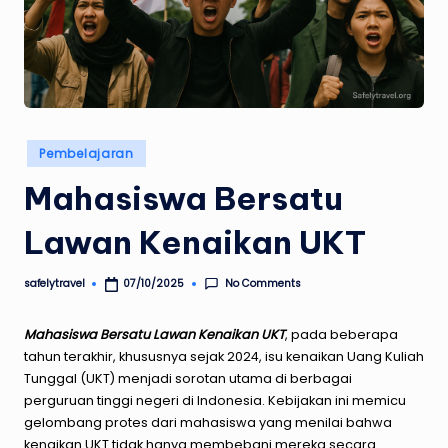
Posted
Pembelajaran
in
Mahasiswa Bersatu
Lawan Kenaikan UKT
No Comments
safelytravel
07/10/2025
Posted
by
Mahasiswa Bersatu Lawan Kenaikan UKT
, pada beberapa
tahun terakhir, khususnya sejak 2024, isu kenaikan Uang Kuliah
Tunggal (UKT) menjadi sorotan utama di berbagai
perguruan tinggi negeri di Indonesia. Kebijakan ini memicu
gelombang protes dari mahasiswa yang menilai bahwa
kenaikan UKT tidak hanya membebani mereka secara