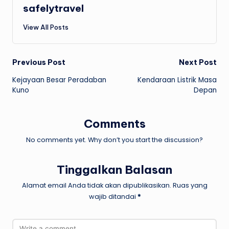
safelytravel
View All Posts
Post
Previous Post
Next Post
Kejayaan Besar Peradaban
Kendaraan Listrik Masa
navigation
Kuno
Depan
Comments
No comments yet. Why don’t you start the discussion?
Tinggalkan Balasan
Alamat email Anda tidak akan dipublikasikan.
Ruas yang
wajib ditandai
*