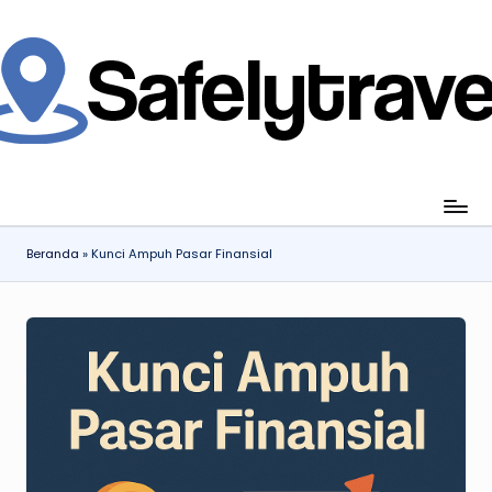
Skip
to
content
jahi
ia
gan
ang
Beranda
»
Kunci Ampuh Pasar Finansial