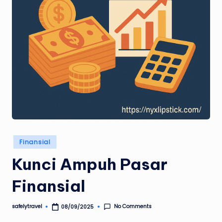
Posted
Finansial
in
Kunci Ampuh Pasar
Finansial
No Comments
safelytravel
08/09/2025
Posted
by