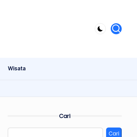
Wisata
Cari
Cari