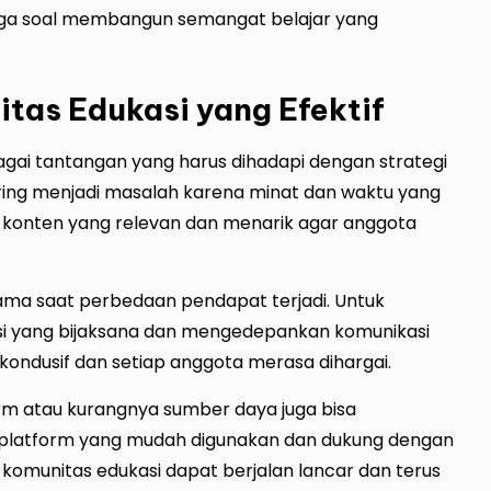
 juga soal membangun semangat belajar yang
as Edukasi yang Efektif
gai tantangan yang harus dihadapi dengan strategi
ring menjadi masalah karena minat dan waktu yang
t konten yang relevan dan menarik agar anggota
rutama saat perbedaan pendapat terjadi. Untuk
asi yang bijaksana dan mengedepankan komunikasi
kondusif dan setiap anggota merasa dihargai.
orm atau kurangnya sumber daya juga bisa
h platform yang mudah digunakan dan dukung dengan
, komunitas edukasi dapat berjalan lancar dan terus