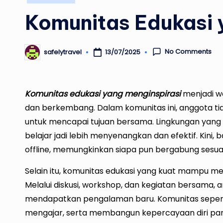
in
Komunitas Edukasi 
No Comments
13/07/2025
safelytravel
Posted
by
Komunitas
edukasi
yang
menginspirasi
menjadi wa
dan berkembang. Dalam komunitas ini, anggota tida
untuk mencapai tujuan bersama. Lingkungan yan
belajar jadi lebih menyenangkan dan efektif. Kini,
offline, memungkinkan siapa pun bergabung sesua
Selain itu, komunitas edukasi yang kuat mampu men
Melalui diskusi, workshop, dan kegiatan bersama
mendapatkan pengalaman baru. Komunitas seperti
mengajar, serta membangun kepercayaan diri par