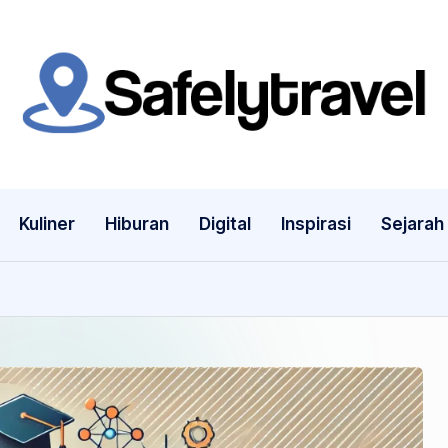
S
Jelajahi
Dunia
a
dengan
f
Tenang
Kuliner
Hiburan
Digital
Inspirasi
Sejarah
e
l
y
t
r