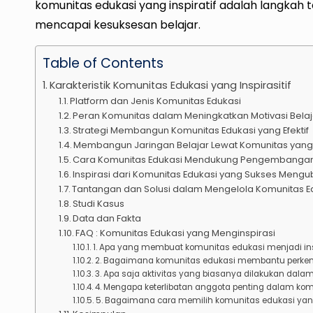
komunitas edukasi yang inspiratif adalah langkah
mencapai kesuksesan belajar.
Table of Contents
Karakteristik Komunitas Edukasi yang Inspirasitif
Platform dan Jenis Komunitas Edukasi
Peran Komunitas dalam Meningkatkan Motivasi Belaj
Strategi Membangun Komunitas Edukasi yang Efektif
Membangun Jaringan Belajar Lewat Komunitas yang S
Cara Komunitas Edukasi Mendukung Pengembangan S
Inspirasi dari Komunitas Edukasi yang Sukses Men
Tantangan dan Solusi dalam Mengelola Komunitas E
Studi Kasus
Data dan Fakta
FAQ : Komunitas Edukasi yang Menginspirasi
1. Apa yang membuat komunitas edukasi menjadi ins
2. Bagaimana komunitas edukasi membantu perke
3. Apa saja aktivitas yang biasanya dilakukan dala
4. Mengapa keterlibatan anggota penting dalam ko
5. Bagaimana cara memilih komunitas edukasi yan