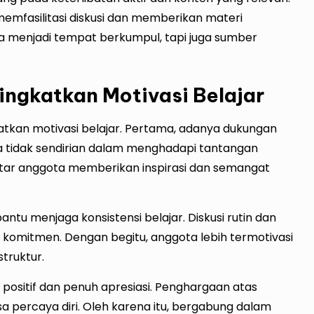
memfasilitasi diskusi dan memberikan materi
a menjadi tempat berkumpul, tapi juga sumber
ngkatkan Motivasi Belajar
tkan motivasi belajar. Pertama, adanya dukungan
tidak sendirian dalam menghadapi tantangan
 antar anggota memberikan inspirasi dan semangat
ntu menjaga konsistensi belajar. Diskusi rutin dan
omitmen. Dengan begitu, anggota lebih termotivasi
truktur.
positif dan penuh apresiasi. Penghargaan atas
 percaya diri. Oleh karena itu, bergabung dalam