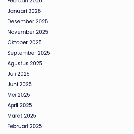
Februari 2026
Januari 2026
Desember 2025
November 2025
Oktober 2025
September 2025
Agustus 2025
Juli 2025
Juni 2025
Mei 2025
April 2025
Maret 2025
Februari 2025