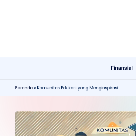
Skip
to
content
Finansial
Beranda
»
Komunitas Edukasi yang Menginspirasi