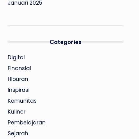
Januari 2025
Categories
Digital
Finansial
Hiburan
Inspirasi
Komunitas
Kuliner
Pembelajaran
Sejarah