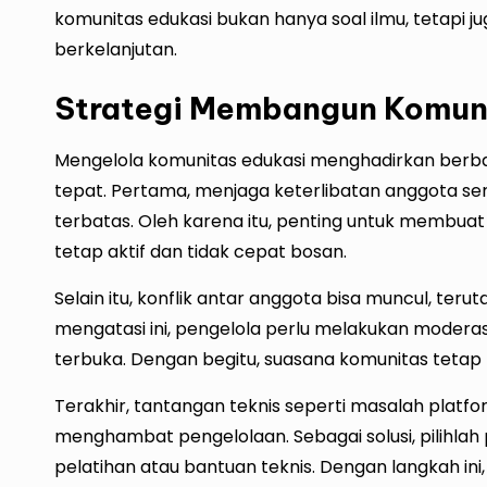
komunitas edukasi bukan hanya soal ilmu, tetapi
berkelanjutan.
Strategi Membangun Komunit
Mengelola komunitas edukasi menghadirkan berba
tepat. Pertama, menjaga keterlibatan anggota se
terbatas. Oleh karena itu, penting untuk membua
tetap aktif dan tidak cepat bosan.
Selain itu, konflik antar anggota bisa muncul, te
mengatasi ini, pengelola perlu melakukan moder
terbuka. Dengan begitu, suasana komunitas tetap 
Terakhir, tantangan teknis seperti masalah platf
menghambat pengelolaan. Sebagai solusi, pilihla
pelatihan atau bantuan teknis. Dengan langkah ini