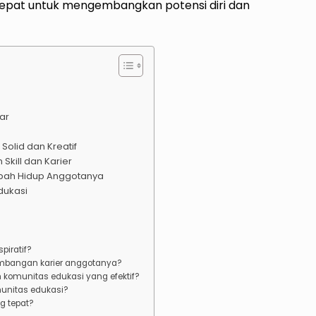
 tepat untuk mengembangkan potensi diri dan
ar
olid dan Kreatif
kill dan Karier
gubah Hidup Anggotanya
dukasi
piratif?
mbangan karier anggotanya?
m komunitas edukasi yang efektif?
munitas edukasi?
g tepat?