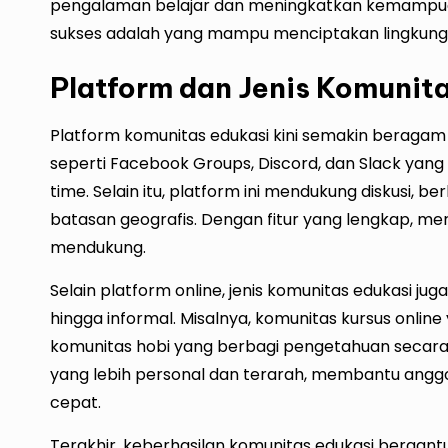
pengalaman belajar dan meningkatkan kemampuan 
sukses adalah yang mampu menciptakan lingkungan
Platform dan Jenis Komunit
Platform komunitas edukasi kini semakin beragam
seperti Facebook Groups, Discord, dan Slack yan
time. Selain itu, platform ini mendukung diskusi, 
batasan geografis. Dengan fitur yang lengkap, 
mendukung.
Selain platform online, jenis komunitas edukasi j
hingga informal. Misalnya, komunitas kursus onlin
komunitas hobi yang berbagi pengetahuan secara 
yang lebih personal dan terarah, membantu angg
cepat.
Terakhir, keberhasilan komunitas edukasi bergantu