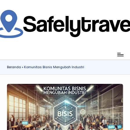
Skip
to
content
jahi
ia
gan
ang
Beranda
»
Komunitas Bisnis Mengubah Industri