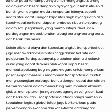
terletak pada kemampuannya untuk mengangkut barang
dalam jumlah besar dengan biaya yang jauh lebih efisien di
bandingkan dengan moda transportasi lainnya, seperti
udara atau darat. Dengan kapasitas angkut yang luar biasa,
kapal-kapal kontainer dapat membawa ribuan ton barang
dalam satu perjalanan, yang membuatnya ideal untuk
perdagangan massal, terutama bagi barang-barang berat
dan berukuran besar.
Selain efisiensi biaya dan kapasitas angkut, transportasi laut
juga menawarkan fleksibilitas tinggi dalam hal rute dan
pelabuhan. Terdapat banyak pelabuhan utama di seluruh
dunia yang dapat di akses oleh kapal-kapal besar,
membuka peluang bagi negara-negara untuk memperluas
pasar ekspor mereka. Kemampuan transportasi laut untuk
menghubungkan berbagai benua dengan cepat dan efisien
berperan besar dalam mendukung pertumbuhan ekonomi
global, menciptakan jaringan perdagangan yang lebih kuat
dan berkelanjutan. Transportasi laut tidak hanya memenuhi
kebutuhan logistik global tetapi juga berkontribusi pada
perkembangan ekonomi dan konektivitas antarnegara.