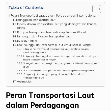
Table of Contents
Peran Transportasi Laut dalam Perdagangan Internasional
Keunggulan Transportasi Laut
Inovasi dalam Transportasi Laut yang Meningkatkan Koneksi
Global
Dampak Transportasi Laut terhadap Ekonomi Global
Tantangan dan Prospek Transportasi Laut
Data dan Fakta
FAQ : Keunggulan Transportasi Laut untuk Koneksi Global
1. Apa yang membuat transportasi laut penting dalam
konektivitas global?
2. Apa saja keunggulan utama transportasi laut di bandingkan
moda transportasi lainnya?
3. Bagaimana teknologi mempengaruhi efisiensi transportasi
laut?
4. Apa dampak transportasi laut terhadap ekonomi global?
5. Apa saja tantangan yang di hadapi oleh industri
transportasi laut?
Kesimpulan
Peran Transportasi Laut
dalam Perdagangan