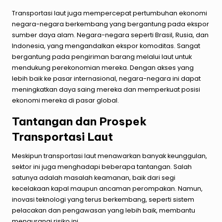
Transportasi laut juga mempercepat pertumbuhan ekonomi
negara-negara berkembang yang bergantung pada ekspor
sumber daya alam. Negara-negara seperti Brasil, Rusia, dan
Indonesia, yang mengandalkan ekspor komoditas. Sangat
bergantung pada pengiriman barang melalui laut untuk
mendukung perekonomian mereka. Dengan akses yang
lebih baik ke pasar internasional, negara-negara ini dapat
meningkatkan daya saing mereka dan memperkuat posisi
ekonomi mereka di pasar global.
Tantangan dan Prospek
Transportasi Laut
Meskipun transportasi laut menawarkan banyak keunggulan,
sektor ini juga menghadapi beberapa tantangan. Salah
satunya adalah masalah keamanan, baik dari segi
kecelakaan kapal maupun ancaman perompakan. Namun,
inovasi teknologi yang terus berkembang, seperti sistem
pelacakan dan pengawasan yang lebih baik, membantu
mengurangi risiko ini.