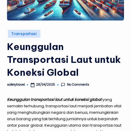
Posted
Transportasi
in
Keunggulan
Transportasi Laut untuk
Koneksi Global
No Comments
safelytravel
28/04/2025
Posted
by
Keunggulan transportasi laut untuk koneksi global
yang
semakin terhubung, transportasi laut menjadi jembatan vital
yang menghubungkan negara dan benua, memungkinkan
arus barang yang tak terhitung jumlahnya untuk berpindah
antar pasar global. Keunggulan utama dari transportasi laut