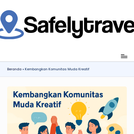
Skip
to
content
jahi
ia
gan
ang
Beranda
»
Kembangkan Komunitas Muda Kreatif