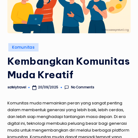
Posted
Komunitas
in
Kembangkan Komunitas
Muda Kreatif
No Comments
safelytravel
20/09/2025
Posted
by
Komunitas muda memainkan peran yang sangat penting
dalam membentuk generasi yang lebih baik, lebih cerdas,
dan lebih siap menghadapi tantangan masa depan. Di era
digital ini, teknologi membuka peluang besar bagi generasi
muda untuk mengembangkan diri melalui berbagai platform
komunitas. Komunitas muda dapat menjadi tempat yang