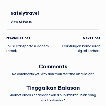
safelytravel
View All Posts
Post
Previous Post
Next Post
Solusi Transportasi Modern
Keuntungan Pemasaran
navigation
Terbaik
Digital Terbaru
Comments
No comments yet. Why don’t you start the discussion?
Tinggalkan Balasan
Alamat email Anda tidak akan dipublikasikan.
Ruas yang
wajib ditandai
*