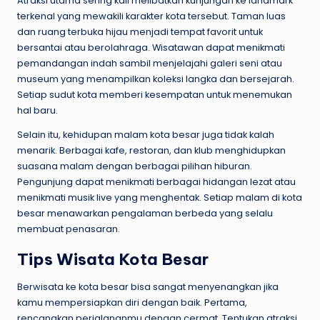
Atraksi utama sering kali melibatkan kunjungan ke landmark
terkenal yang mewakili karakter kota tersebut. Taman luas
dan ruang terbuka hijau menjadi tempat favorit untuk
bersantai atau berolahraga. Wisatawan dapat menikmati
pemandangan indah sambil menjelajahi galeri seni atau
museum yang menampilkan koleksi langka dan bersejarah.
Setiap sudut kota memberi kesempatan untuk menemukan
hal baru.
Selain itu, kehidupan malam kota besar juga tidak kalah
menarik. Berbagai kafe, restoran, dan klub menghidupkan
suasana malam dengan berbagai pilihan hiburan.
Pengunjung dapat menikmati berbagai hidangan lezat atau
menikmati musik live yang menghentak. Setiap malam di kota
besar menawarkan pengalaman berbeda yang selalu
membuat penasaran.
Tips Wisata Kota Besar
Berwisata ke kota besar bisa sangat menyenangkan jika
kamu mempersiapkan diri dengan baik. Pertama,
rencanakan perjalananmu dengan cermat. Tentukan atraksi