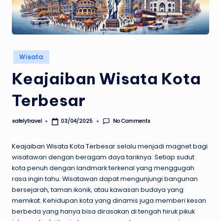
Posted
Wisata
in
Keajaiban Wisata Kota
Terbesar
No Comments
safelytravel
03/04/2025
Posted
by
Keajaiban Wisata Kota Terbesar
selalu menjadi magnet bagi
wisatawan dengan beragam daya tariknya. Setiap sudut
kota penuh dengan landmark terkenal yang menggugah
rasa ingin tahu. Wisatawan dapat mengunjungi bangunan
bersejarah, taman ikonik, atau kawasan budaya yang
memikat. Kehidupan kota yang dinamis juga memberi kesan
berbeda yang hanya bisa dirasakan di tengah hiruk pikuk