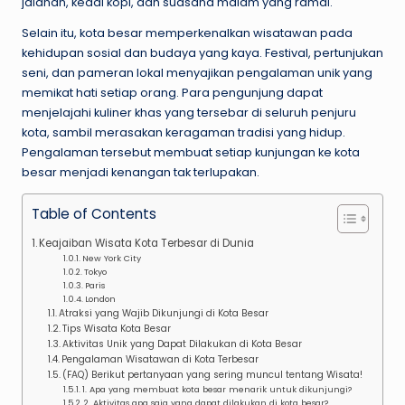
jalanan, kedai kopi, dan suasana malam yang ramai.
Selain itu, kota besar memperkenalkan wisatawan pada
kehidupan sosial dan budaya yang kaya. Festival, pertunjukan
seni, dan pameran lokal menyajikan pengalaman unik yang
memikat hati setiap orang. Para pengunjung dapat
menjelajahi kuliner khas yang tersebar di seluruh penjuru
kota, sambil merasakan keragaman tradisi yang hidup.
Pengalaman tersebut membuat setiap kunjungan ke kota
besar menjadi kenangan tak terlupakan.
Table of Contents
Keajaiban Wisata Kota Terbesar di Dunia
New York City
Tokyo
Paris
London
Atraksi yang Wajib Dikunjungi di Kota Besar
Tips Wisata Kota Besar
Aktivitas Unik yang Dapat Dilakukan di Kota Besar
Pengalaman Wisatawan di Kota Terbesar
(FAQ) Berikut pertanyaan yang sering muncul tentang Wisata!
1. Apa yang membuat kota besar menarik untuk dikunjungi?
2. Aktivitas apa saja yang dapat dilakukan di kota besar?