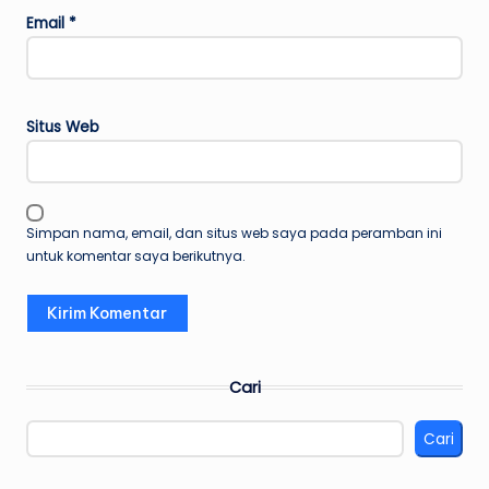
Email
*
Situs Web
Simpan nama, email, dan situs web saya pada peramban ini
untuk komentar saya berikutnya.
Cari
Cari