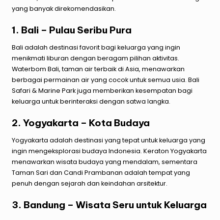
yang banyak direkomendasikan.
1. Bali – Pulau Seribu Pura
Bali adalah destinasi favorit bagi keluarga yang ingin
menikmati liburan dengan beragam pilihan aktivitas.
Waterbom Bali, taman air terbaik di Asia, menawarkan
berbagai permainan air yang cocok untuk semua usia. Bali
Safari & Marine Park juga memberikan kesempatan bagi
keluarga untuk berinteraksi dengan satwa langka.
2. Yogyakarta – Kota Budaya
Yogyakarta adalah destinasi yang tepat untuk keluarga yang
ingin mengeksplorasi budaya Indonesia. Keraton Yogyakarta
menawarkan wisata budaya yang mendalam, sementara
Taman Sari dan Candi Prambanan adalah tempat yang
penuh dengan sejarah dan keindahan arsitektur.
3. Bandung – Wisata Seru untuk Keluarga