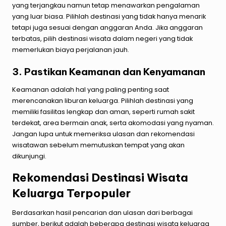
yang terjangkau namun tetap menawarkan pengalaman
yang luar biasa. Pilihlah destinasi yang tidak hanya menarik
tetapi juga sesuai dengan anggaran Anda. Jika anggaran
terbatas, pilih destinasi wisata dalam negeri yang tidak
memerlukan biaya perjalanan jauh.
3. Pastikan Keamanan dan Kenyamanan
Keamanan adalah hal yang paling penting saat
merencanakan liburan keluarga. Pilihlah destinasi yang
memiliki fasilitas lengkap dan aman, seperti rumah sakit
terdekat, area bermain anak, serta akomodasi yang nyaman.
Jangan lupa untuk memeriksa ulasan dan rekomendasi
wisatawan sebelum memutuskan tempat yang akan
dikunjungi.
Rekomendasi Destinasi Wisata
Keluarga Terpopuler
Berdasarkan hasil pencarian dan ulasan dari berbagai
sumber, berikut adalah beberapa destinasi wisata keluarga