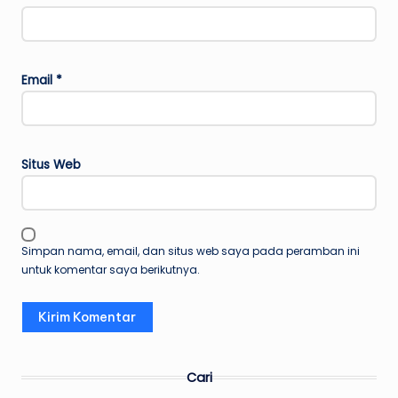
Email
*
Situs Web
Simpan nama, email, dan situs web saya pada peramban ini
untuk komentar saya berikutnya.
Cari