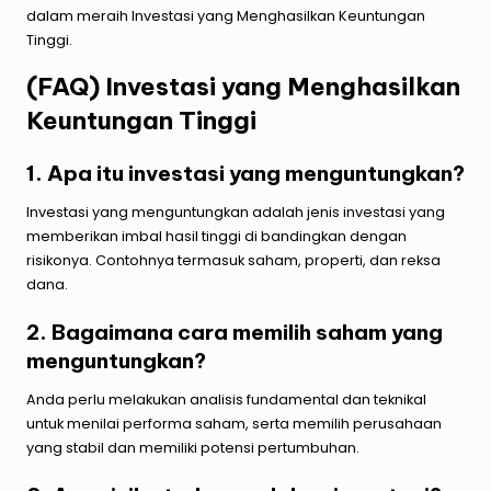
dalam meraih Investasi yang Menghasilkan Keuntungan
Tinggi.
(FAQ) Investasi yang Menghasilkan
Keuntungan Tinggi
1. Apa itu investasi yang menguntungkan?
Investasi yang menguntungkan adalah jenis investasi yang
memberikan imbal hasil tinggi di bandingkan dengan
risikonya. Contohnya termasuk saham, properti, dan reksa
dana.
2. Bagaimana cara memilih saham yang
menguntungkan?
Anda perlu melakukan analisis fundamental dan teknikal
untuk menilai performa saham, serta memilih perusahaan
yang stabil dan memiliki potensi pertumbuhan.