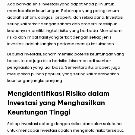
Ada banyak jenis investasi yang dapat Anda pilih untuk
mendapatkan keuntungan. Beberapa yang paling umum
adalah saham, obligasi, properti, dan reksa dana. Investasi
sering kali terkait dengan saham dan properti, meskipun
keduanya memiliki tingkat risiko yang berbeda. Memahami
risiko dan imbal hasil yang terkait dengan setiap jenis
investasi adalah langkah pertama menuju kesuksesan.
Di dunia investasi, saham memiliki potensi keuntungan yang
besar, tetapi juga bisa berisiko. bisa menjadi sumber
penghasilan yang luar biasa. Sementara itu, properti juga
merupakan pilihan populer, yang sering kali memberikan
keuntungan jangka panjang.
Mengidentifikasi Risiko dalam
Investasi yang Menghasilkan
Keuntungan Tinggi
Setiap investasi datang dengan risiko, dan salah satu kunci
untuk mencapai Investasi adalah mengelola risiko tersebut.