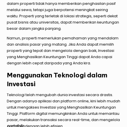
dalam properti tidak hanya memberikan penghasilan pasif
melalui sewa, tetapi juga berpotensi meningkat seiring
waktu. Properti yang terletak di lokasi strategis, seperti dekat
pusat bisnis atau universitas, dapat memberikan keuntungan
besar dalam jangka panjang.
Namun, properti memerlukan pemahaman yang mendalam
dan analisis pasar yang matang. Jika Anda dapat memilih
properti yang tepat dan mengelola dengan baik, Investasi
yang Menghasilkan Keuntungan Tinggi dapat Anda capai
dengan lebih cepat daripada yang Anda kira.
Menggunakan Teknologi dalam
Investasi
Teknologi telah mengubah dunia investasi secara drastis.
Dengan adanya aplikasi dan platform online, kini lebih mudah
untuk mengakses Investasi yang Menghasilkan Keuntungan
Tinggi. Platform digital memungkinkan Anda untuk memantau
pasar, melakukan transaksi secara real-time, dan mengelola
portofolio
dengan lebih efisien.