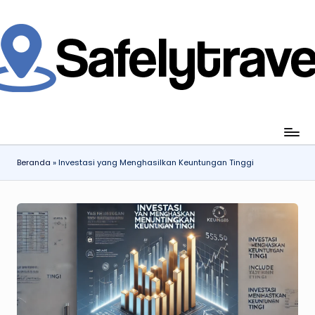
Skip
to
content
jahi
ia
gan
ang
Beranda
»
Investasi yang Menghasilkan Keuntungan Tinggi