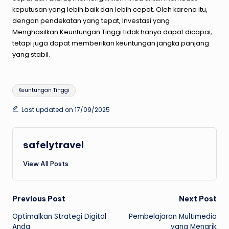
keputusan yang lebih baik dan lebih cepat. Oleh karena itu,
dengan pendekatan yang tepat, Investasi yang
Menghasilkan Keuntungan Tinggi tidak hanya dapat dicapai,
tetapi juga dapat memberikan keuntungan jangka panjang
yang stabil.
Tags:
Keuntungan Tinggi
Last updated on 17/09/2025
safelytravel
View All Posts
Post
Previous Post
Next Post
Optimalkan Strategi Digital
Pembelajaran Multimedia
navigation
Anda
yang Menarik