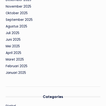
November 2025
Oktober 2025
September 2025
Agustus 2025
Juli 2025
Juni 2025
Mei 2025
April 2025
Maret 2025
Februari 2025
Januari 2025
Categories