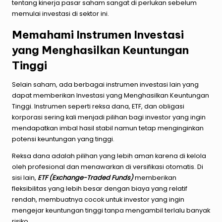
tentang kinerja pasar saham sangat di perlukan sebelum
memulai investasi di sektor ini.
Memahami Instrumen Investasi
yang Menghasilkan Keuntungan
Tinggi
Selain saham, ada berbagai instrumen investasi lain yang
dapat memberikan Investasi yang Menghasilkan Keuntungan
Tinggi. Instrumen seperti reksa dana, ETF, dan obligasi
korporasi sering kali menjadi pilihan bagi investor yang ingin
mendapatkan imbal hasil stabil namun tetap menginginkan
potensi keuntungan yang tinggi.
Reksa dana adalah pilihan yang lebih aman karena di kelola
oleh profesional dan menawarkan di versifikasi otomatis. Di
sisi lain,
ETF (Exchange-Traded Funds)
memberikan
fleksibilitas yang lebih besar dengan biaya yang relatif
rendah, membuatnya cocok untuk investor yang ingin
mengejar keuntungan tinggi tanpa mengambil terlalu banyak
risiko.