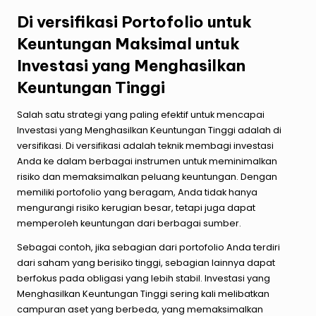
Di versifikasi Portofolio untuk
Keuntungan Maksimal untuk
Investasi yang Menghasilkan
Keuntungan Tinggi
Salah satu strategi yang paling efektif untuk mencapai
Investasi yang Menghasilkan Keuntungan Tinggi adalah di
versifikasi. Di versifikasi adalah teknik membagi investasi
Anda ke dalam berbagai instrumen untuk meminimalkan
risiko dan memaksimalkan peluang keuntungan. Dengan
memiliki portofolio yang beragam, Anda tidak hanya
mengurangi risiko kerugian besar, tetapi juga dapat
memperoleh keuntungan dari berbagai sumber.
Sebagai contoh, jika sebagian dari portofolio Anda terdiri
dari saham yang berisiko tinggi, sebagian lainnya dapat
berfokus pada obligasi yang lebih stabil. Investasi yang
Menghasilkan Keuntungan Tinggi sering kali melibatkan
campuran aset yang berbeda, yang memaksimalkan