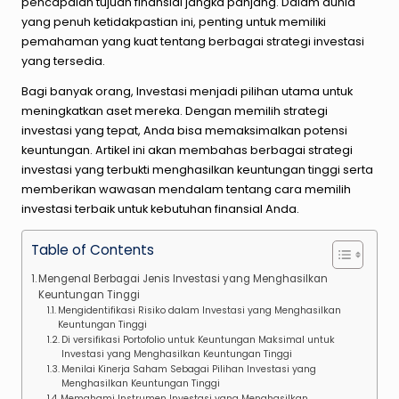
pencapaian tujuan finansial jangka panjang. Dalam dunia
yang penuh ketidakpastian ini, penting untuk memiliki
pemahaman yang kuat tentang berbagai strategi investasi
yang tersedia.
Bagi banyak orang, Investasi menjadi pilihan utama untuk
meningkatkan aset mereka. Dengan memilih strategi
investasi yang tepat, Anda bisa memaksimalkan potensi
keuntungan. Artikel ini akan membahas berbagai strategi
investasi yang terbukti menghasilkan keuntungan tinggi serta
memberikan wawasan mendalam tentang cara memilih
investasi terbaik untuk kebutuhan finansial Anda.
Table of Contents
Mengenal Berbagai Jenis Investasi yang Menghasilkan
Keuntungan Tinggi
Mengidentifikasi Risiko dalam Investasi yang Menghasilkan
Keuntungan Tinggi
Di versifikasi Portofolio untuk Keuntungan Maksimal untuk
Investasi yang Menghasilkan Keuntungan Tinggi
Menilai Kinerja Saham Sebagai Pilihan Investasi yang
Menghasilkan Keuntungan Tinggi
Memahami Instrumen Investasi yang Menghasilkan