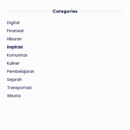
Categories
Digital
Finansial
Hiburan
Inspirasi
Komunitas
Kuliner
Pembelajaran
Sejarah
Transportasi
Wisata