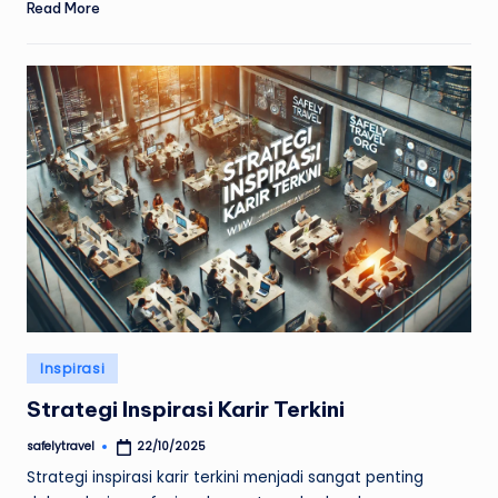
Read More
Posted
Inspirasi
in
Strategi Inspirasi Karir Terkini
safelytravel
22/10/2025
Posted
by
Strategi inspirasi karir terkini menjadi sangat penting