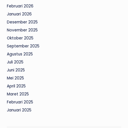
Februari 2026
Januari 2026
Desember 2025
November 2025
Oktober 2025
September 2025
Agustus 2025
Juli 2025
Juni 2025
Mei 2025
April 2025
Maret 2025
Februari 2025
Januari 2025