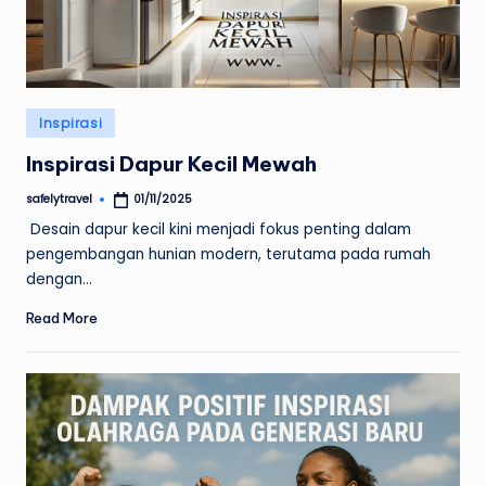
Posted
Inspirasi
in
Inspirasi Dapur Kecil Mewah
safelytravel
01/11/2025
Posted
by
Desain dapur kecil kini menjadi fokus penting dalam
pengembangan hunian modern, terutama pada rumah
dengan…
Read More