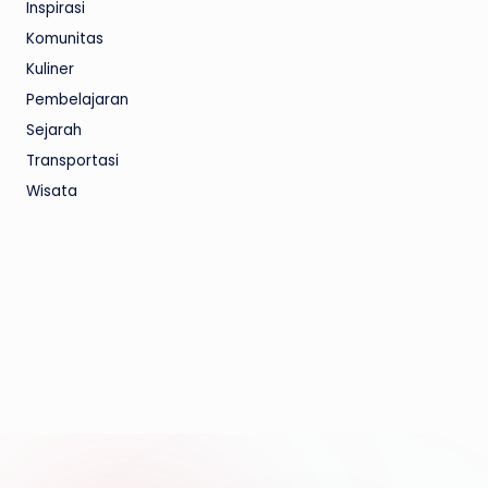
Inspirasi
Komunitas
Kuliner
Pembelajaran
Sejarah
Transportasi
Wisata