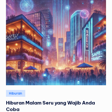
Posted
Hiburan
in
Hiburan Malam Seru yang Wajib Anda
Coba