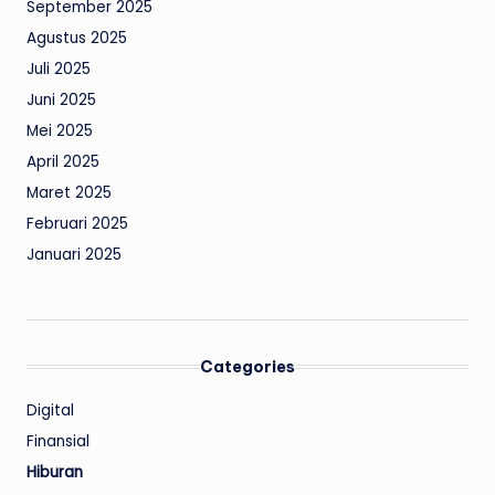
September 2025
Agustus 2025
Juli 2025
Juni 2025
Mei 2025
April 2025
Maret 2025
Februari 2025
Januari 2025
Categories
Digital
Finansial
Hiburan