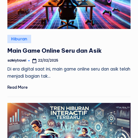
Posted
Hiburan
in
Main Game Online Seru dan Asik
safelytravel
22/02/2025
Posted
by
Di era digital saat ini, main game online seru dan asik telah
menjadi bagian tak…
Read More