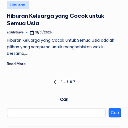
Posted
Hiburan
in
Hiburan Keluarga yang Cocok untuk
Semua Usia
safelytravel
31/01/2025
Posted
by
Hiburan Keluarga yang Cocok untuk Semua Usia adalah
pilihan yang sempurna untuk menghabiskan waktu
bersama,…
Read More
Paginasi
1
…
5
6
7
PREVIOUS
PAGE
pos
Cari
Cari