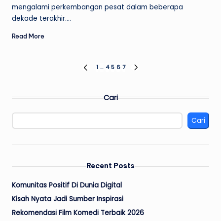
mengalami perkembangan pesat dalam beberapa
dekade terakhir.…
Read More
Paginasi
1
…
4
5
6
7
PREVIOUS
NEXT
PAGE
PAGE
pos
Cari
Cari
Recent Posts
Komunitas Positif Di Dunia Digital
Kisah Nyata Jadi Sumber Inspirasi
Rekomendasi Film Komedi Terbaik 2026