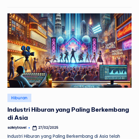
Posted
Hiburan
in
Industri Hiburan yang Paling Berkembang
di Asia
safelytravel
27/02/2025
Posted
by
Industri Hiburan yang Paling Berkembang di Asia telah