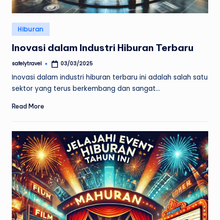
Posted
Hiburan
in
Inovasi dalam Industri Hiburan Terbaru
safelytravel
03/03/2025
Posted
by
Inovasi dalam industri hiburan terbaru ini adalah salah satu
sektor yang terus berkembang dan sangat…
Read More