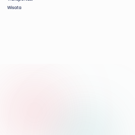
Wisata