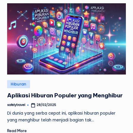
Posted
Hiburan
in
Aplikasi Hiburan Populer yang Menghibur
safelytravel
28/02/2025
Posted
by
Di dunia yang serba cepat ini, aplikasi hiburan populer
yang menghibur telah menjadi bagian tak…
Read More