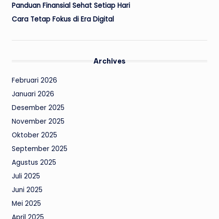
Panduan Finansial Sehat Setiap Hari
Cara Tetap Fokus di Era Digital
Archives
Februari 2026
Januari 2026
Desember 2025
November 2025
Oktober 2025
September 2025
Agustus 2025
Juli 2025
Juni 2025
Mei 2025
April 2025